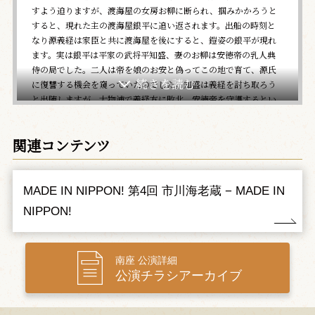
すよう迫りますが、渡海屋の女房お柳に断られ、掴みかかろうと
すると、現れた主の渡海屋銀平に追い返されます。出船の時刻と
なり源義経は家臣と共に渡海屋を後にすると、鎧姿の銀平が現れ
ます。実は銀平は平家の武将平知盛、妻のお柳は安徳帝の乳人典
侍の局でした。二人は帝を娘のお安と偽ってこの地で育て、源氏
に復讐する機会を窺っていたのでした。知盛は義経を討ち取ろう
と出陣しますが、大物浦で義経方に敗北。安徳帝を守護するとい
う義経の言葉を聞いた局は自害し、知盛も体に碇を巻きつけ壮絶
な最期を遂げるのでした。
関連コンテンツ
道行初音旅
季節は春、吉野山には桜が咲き乱れています。この山中に義経
MADE IN NIPPON! 第4回 市川海老蔵 − MADE IN
が身を隠していると耳にした愛妾静御前は、供の忠信とはるばる
NIPPON!
やって来ます。
休息をとる二人は、ともに義経から賜った"着長の鎧"と"初音の
鼓"を義経の姿と見立てて恋い慕い、義経の御前という心持ちで、
忠信は身振りを交えて屋島での戦いの思い出を語り始めます。そ
南座 公演詳細
して、その戦で命を落とした忠信の兄・継信を悼み、ともに涙す
公演チラシアーカイブ
るのでした。
気持ちを新たにした二人は、一刻も早く義経のもとへ向かおう