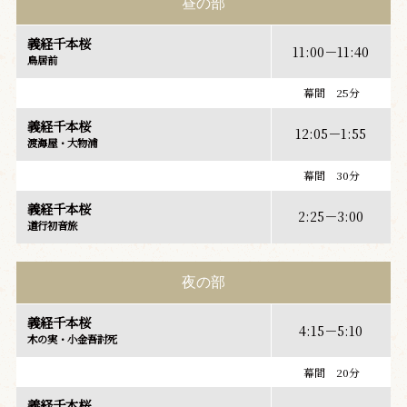
昼の部
義経千本桜
11:00－11:40
鳥居前
幕間 25分
義経千本桜
12:05－1:55
渡海屋・大物浦
幕間 30分
義経千本桜
2:25－3:00
道行初音旅
夜の部
義経千本桜
4:15－5:10
木の実・小金吾討死
幕間 20分
義経千本桜