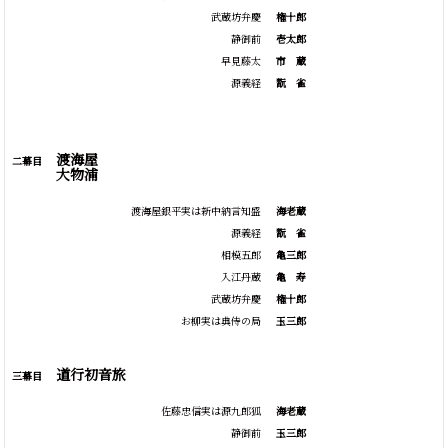
武蔵坊弁慶
権十郎
静御前
壱太郎
早見藤太
市
蔵
源義経
翫
雀
渡海屋
二幕目
大物浦
渡海屋銀平実は新中納言知盛
海老蔵
源義経
翫
雀
相模五郎
亀三郎
入江丹蔵
亀
寿
武蔵坊弁慶
権十郎
お柳実は典侍の局
玉三郎
道行初音旅
三幕目
佐藤忠信実は源九郎狐
海老蔵
静御前
玉三郎