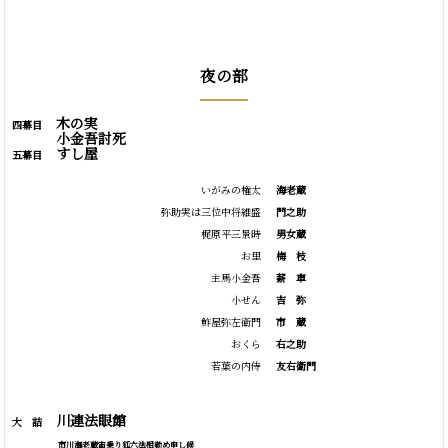
夜の部
木の実
四幕目
小金吾討死
すし屋
五幕目
いがみの権太
海老蔵
弥助実は三位中将維盛
門之助
梶原平三景時
男女蔵
お里
梅
枝
主馬小金吾
薪
車
小せん
吉
弥
鮓屋弥左衛門
市
蔵
おくら
右之助
若葉の内侍
友右衛門
川連法眼館
大 詰
市川海老蔵宙乗り狐六法相勤め申し候