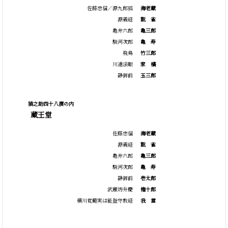
佐藤忠信／源九郎狐
海老蔵
源義経
翫
雀
亀井六郎
亀三郎
駿河次郎
亀
寿
飛鳥
竹三郎
川連法眼
家
橘
静御前
玉三郎
猿之助四十八撰の内
蔵王堂
佐藤忠信
海老蔵
源義経
翫
雀
亀井六郎
亀三郎
駿河次郎
亀
寿
静御前
壱太郎
武蔵坊弁慶
権十郎
横川覚範実は能登守教経
我
當