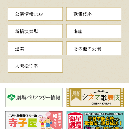
と吉野山の奥深くへと分け入って行くのでした。
木の実・小金吾討死
公演情報TOP
歌舞伎座
没落した平家の三位中将維盛の御台若葉内侍は若君の六代の君
とともに、高野山に入山したと伝え聞く、夫の維盛を訪ねる旅の
新橋演舞場
南座
途中です。二人を守るのは忠臣の小金吾。若君の為小金吾が椎の
実を拾っていると、鮓屋弥左衛門の伜で札付きのワル、いがみの
権太がやって来ます。権太は三人に目をつけると、金を騙し取り
巡業
その他の公演
ます。やがて追手が迫り、小金吾は奮戦虚しく討死します。内侍た
ちは落ち延び、その後通りかかった弥左衛門が、小金吾の首を落
として持ち帰るのでした。
大阪松竹座
すし屋
すし屋を営む弥左衛門は平重盛への旧恩から、その子息の維盛
を使用人の弥助として匿っています。弥助に恋していたこの家の
娘のお里は、ある晩、一夜の宿を借りようと訪ねてきた親子が維
盛の御台若葉の内侍と、一子六代である真実を知り、三人を逃が
します。
一方、権太は父の思いを裏切り、維盛詮議に来た梶原景時に、
維盛の首と縄にかけた内侍親子を突き出します。怒った弥左衛門