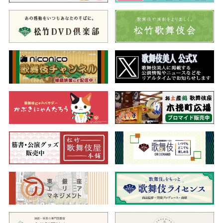
が思わず権太を刺しますが、実は維盛の首は小金吾の首、内侍親
子は権太の妻子と告白。親と古主のために権太が打った大芝居だ
ったのでした。
川連法眼館・蔵王堂
義経は川連法眼の館に匿われています。そこへ忠信の入来が告
げられ、義経の前へとやって来ます。すると再び入来が告げら
れ、静御前と忠信だといいます。道中にて"初音の鼓"を打つと現わ
れた忠信を不審に思い、供の忠信を静御前が詮議します。やがて
鼓を打つと忠信が姿を現し、静御前は隙をついて斬りかかれば、
忠信は突然うち萎れた様子となります。実は伏見から静御前を守
護してきたのは初音の鼓に用いられた狐の子でした。親狐を慕う
心情に感じ入った義経は狐に鼓を与えることとします。
吉野の山は、今が桜のまっさかり。忠信は蔵王堂にて兄の敵教
経と対峙し立ち廻りとなります。しかし教経も返り討ちとばかり
討ち返しますが、忠信は源九郎狐の神通力にも助けられ、さらに
討ち込みます。そこへ義経が、安徳帝を伴い、静御前、弁慶、四
天王を従えて来て忠信を留めます。そして安徳帝の供で教経は小
原の里へ、義経は奥州へ、静御前は忠信を供に大和の源九郎狐の
里へと、別々の道を歩んで行くのでした。