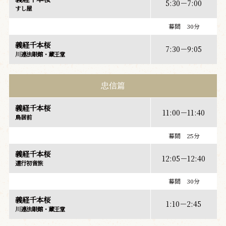
5:30－7:00
すし屋
幕間 30分
義経千本桜
7:30－9:05
川連法眼館・蔵王堂
忠信篇
義経千本桜
11:00－11:40
鳥居前
幕間 25分
義経千本桜
12:05－12:40
道行初音旅
幕間 30分
義経千本桜
1:10－2:45
川連法眼館・蔵王堂