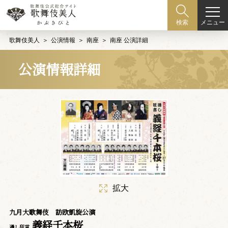
メニュー
検索
歌舞伎美人
公演情報
南座
南座 公演詳細
公演情報詳細
拡大
九月大歌舞伎 訪欧凱旋公演
義経千本桜
通し狂言