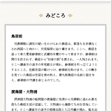
みどころ
鳥居前
兄源頼朝に謀反の疑いをかけられた義経は、都落ちを余儀なく
され西国へと向かい、伏見稲荷に辿り着きます。ここへ、義経を
追って来た愛妾静御前と武蔵坊弁慶がやって来ますが、静御前は
同行を許されず、義経から"初音の鼓"を渡され、一人残されます。
そこへ鎌倉方の追手の早見藤太が現れ、静御前を引っ立てようと
するところ、佐藤忠信が駆けつけ、静御前を助けます。この働き
を見ていた義経は忠信を褒め称え、源九郎義経の名前と鎧を与
え、静御前の守護を命じるのでした。
渡海屋・大物浦
摂津国大物浦の船問屋の渡海屋に先頃から兄頼朝に追われ都を
落ちた義経主従が逗留して、大物浦から海路で九州を目指してい
ます。そこへ鎌倉方の追手の相模五郎と入江丹蔵が現れ、船を出