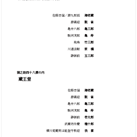
佐藤忠信／源九郎狐
海老蔵
源義経
翫
雀
亀井六郎
亀三郎
駿河次郎
亀
寿
飛鳥
竹三郎
川連法眼
家
橘
静御前
玉三郎
猿之助四十八撰の内
蔵王堂
佐藤忠信
海老蔵
源義経
翫
雀
亀井六郎
亀三郎
駿河次郎
亀
寿
静御前
壱太郎
武蔵坊弁慶
権十郎
横川覚範実は能登守教経
我
當