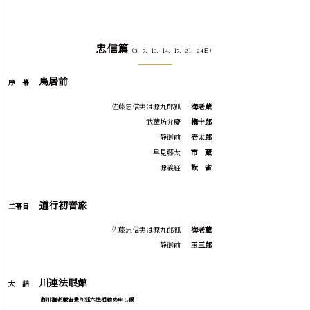
忠信篇
（3、7、10、14、17、21、24日）
鳥居前
序 幕
佐藤忠信実は源九郎狐
海老蔵
武蔵坊弁慶
権十郎
静御前
壱太郎
早見藤太
市
蔵
源義経
翫
雀
道行初音旅
二幕目
佐藤忠信実は源九郎狐
海老蔵
静御前
玉三郎
川連法眼館
大 詰
市川海老蔵宙乗り狐六法相勤め申し候