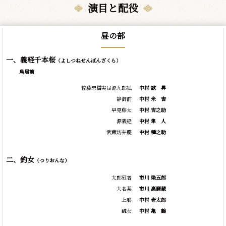
演目と配役
昼の部
一、義経千本桜
（よしつねせんぼんざくら）
鳥居前
佐藤忠信実は源九郎狐
中村
歌
昇
静御前
中村
米
吉
早見藤太
中村 吉之助
源義経
中村
隼
人
武蔵坊弁慶
中村 種之助
二、釣女
（つりおんな）
太郎冠者
市川 染五郎
大名某
市川 高麗蔵
上臈
中村 壱太郎
醜女
中村
亀
鶴