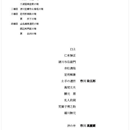
三浦屋奥座敷の場
二幕目
滑川宝蔵寺土橋堤の場
三幕目
足利家奥殿の場
同 床下の場
四幕目
山名館奥書院の場
問註所門前の場
同 白洲の場
口上
仁木弾正
絹川与右衛門
赤松満祐
足利頼兼
土手の道哲
市川 染五郎
高尾太夫
腰元 累
乳人政岡
荒獅子男之助
細川勝元
沖の井
市川 高麗蔵