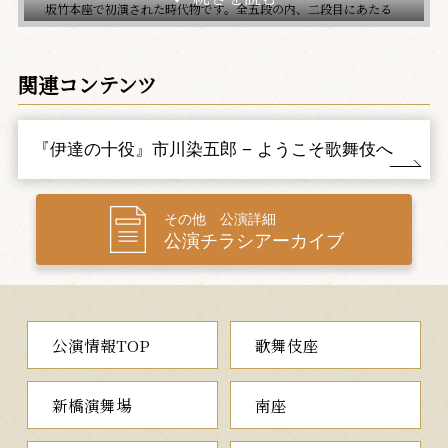
坂竹本座で初演された時代物です。全五段の内、二段目にあたる
『鳥居前』では、様式美に溢れながら、忠信の荒事の立廻りや、
狐の本性を見せる狐六法などが見どころの一幕です。平成生まれ
の若手たちによる清新な競演をお楽しみください。
関連コンテンツ
二、釣女
（つりおんな）
太郎冠者は主人の大名某と二人で、西宮の戎神社に、妻を得た
『伊達の十役』市川染五郎 − ようこそ歌舞伎へ
いと願掛けの参詣にやって来ました。二人が祈願するところ、夢
のお告げがあり、釣針が与えられます。早速、大名が釣竿をさげ
ると、世にも美しい上﨟が釣り上げられ、これを見た太郎冠者
その他 公演詳細
は、自分も美しい妻を娶りたいと釣竿をさげます。やがて手応え
公演チラシアーカイブ
を感じた太郎冠者が釣竿をあげると、醜女がかかり…。
『釣女』は、明治34（1901）年に東京座で初演された常磐津に
よる歌舞伎舞踊です。作者は河竹黙阿弥、作曲は六世岸澤式佐。
狂言の『釣針』をもとにしたこの作品は、わかりやすくユーモラ
公演情報TOP
歌舞伎座
スな内容ですが、演者には松羽目物としての品格も求められる舞
踊です。
新橋演舞場
南座
みどころは太郎冠者と醜女とのやりとりで、嫌がる太郎冠者を
慕う醜女の愛らしさが可笑しみとともに表現されます。大名と美