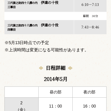
伊達の十役
三代猿之助四十八撰の内
6:10－7:13
三幕目
幕間 30分
伊達の十役
三代猿之助四十八撰の内
7:43－8:46
四幕目
※5月13日時点での予定
※上演時間は変更になる可能性があります。
日程詳細
2014年5月
昼の部
夜の部
2
11：00
16：00
（金）