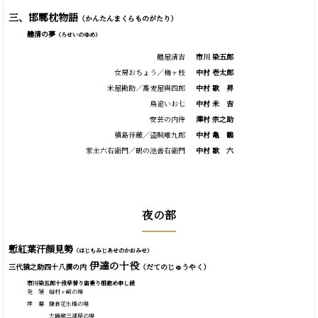
三、邯鄲枕物語
（かんたんまくらものがたり）
艪清の夢
（ろせいのゆめ）
艪屋清吉
市川 染五郎
女房おちょう／梅ヶ枝
中村 壱太郎
米屋勘助／蕎麦屋與四郎
中村
歌
昇
鳥追いお七
中村
米
吉
安芸の内侍
澤村 宗之助
横島伴蔵／盗賊唯九郎
中村
亀
鶴
家主六右衛門／鶴の池善右衛門
中村
歌
六
夜の部
慙紅葉汗顔見勢
（はじもみじあせのかおみせ）
伊達の十役
三代猿之助四十八撰の内
（だてのじゅうやく）
市川染五郎十役早替り宙乗り相勤め申し候
発 端
稲村ヶ崎の場
序 幕
鎌倉花水橋の場
大磯廓三浦屋の場