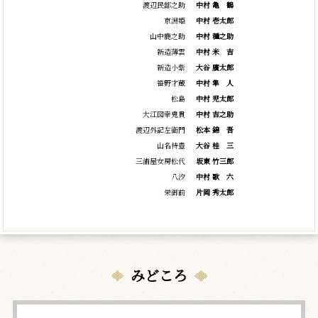
渡辺民部之助
中村
亀
鶴
京潟姫
中村 壱太郎
山中鹿之助
中村 種之助
新造薄雲
中村
米
吉
新造小紫
大谷 廣太郎
笹野才蔵
中村
隼
人
松島
中村 児太郎
大江図幸鬼貫
中村 吉之助
渡辺外記左衛門
松本
錦
吾
山名持豊
大谷
桂
三
三浦屋女房松代
坂東 竹三郎
八汐
中村
歌
六
栄御前
片岡 秀太郎
みどころ