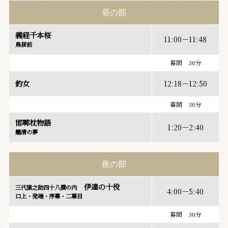
昼の部
義経千本桜
11:00－11:48
鳥居前
幕間 30分
釣女
12:18－12:50
幕間 30分
邯鄲枕物語
1:20－2:40
艪清の夢
夜の部
伊達の十役
三代猿之助四十八撰の内
4:00－5:40
口上・発端・序幕・二幕目
幕間 30分