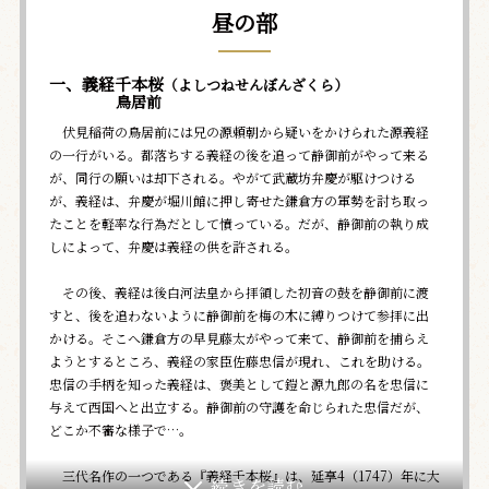
昼の部
一、義経千本桜
（よしつねせんぼんざくら）
鳥居前
伏見稲荷の鳥居前には兄の源頼朝から疑いをかけられた源義経
の一行がいる。都落ちする義経の後を追って静御前がやって来る
が、同行の願いは却下される。やがて武蔵坊弁慶が駆けつける
が、義経は、弁慶が堀川館に押し寄せた鎌倉方の軍勢を討ち取っ
たことを軽率な行為だとして憤っている。だが、静御前の執り成
しによって、弁慶は義経の供を許される。
その後、義経は後白河法皇から拝領した初音の鼓を静御前に渡
すと、後を追わないように静御前を梅の木に縛りつけて参拝に出
かける。そこへ鎌倉方の早見藤太がやって来て、静御前を捕らえ
ようとするところ、義経の家臣佐藤忠信が現れ、これを助ける。
忠信の手柄を知った義経は、褒美として鎧と源九郎の名を忠信に
与えて西国へと出立する。静御前の守護を命じられた忠信だが、
どこか不審な様子で…。
三代名作の一つである『義経千本桜』は、延享4（1747）年に大