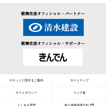
門は、悪事を防ごうとするが…。
仙台藩伊達家の御家騒動を題材にした作品の一つに文化
歌舞伎座オフィシャル・パートナー
12（1815）年に初演された四世鶴屋南北の『慙紅葉汗顔見勢』が
あります。通称「伊達の十役」と呼ばれるこの作品は、七世市川
團十郎が登場人物十役を早替りで勤め大当たりをとりました。
その後、上演が途絶えていた幻の作品を、昭和54（1979）年に
三代目市川猿之助（現・猿翁）が明治座において復活上演したの
歌舞伎座オフィシャル・サポーター
が本作です。御家横領を企む仁木弾正の物語を中心に、横軸では
与右衛門と累の物語も絡み、善人と悪人、男女の十役を四十数回
の早替りと宙乗りなどの仕掛けで見せるスペクタクルな趣向は大
好評を得ました。
この度は、染五郎が初役で十役に挑みます。口上の後の発端で
は仁木弾正に妖術を授ける「術譲り」をはじめ、序幕の与右衛門
チケットに関するご案内
サイトマップ
と傾城高尾、土手の道哲の三役早替りや二幕目の六役早替りのだ
んまりなど、趣向を凝らしたみどころが続きますが、三幕目の鶴
千代の乳母政岡の我が子千松を犠牲にする悲劇の物語は、この作
サイトポリシー
リンク集
品の奥行きを気品ある女方で見せます。その後には、力強い男之
助から仁木に替わっての「宙乗り」となり、猿翁演出の見どころ
よくある質問
個人情報保護方針
の一つです。さらに、四幕目の裁き役の細川勝元が爽やかな弁舌