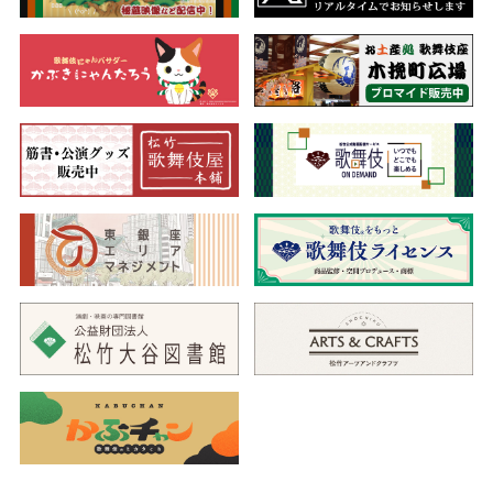
は、金を遣おうと出かけていくが…。
三世桜田治助による『邯鄲枕物語』は、通称「艪清の夢」とも
いわれるように、艪職人清吉が見た夢物語が展開する作品。大金
の遣い道に困り果てる清吉の姿をユーモアに見せることで、栄枯
盛衰の人生ドラマを明るくほのぼのと描きます。本興行として
は、明治38（1905）年の明治座での上演以来となる珍しい復活上
演。清吉を勤める染五郎をはじめ、それぞれ個性溢れる登場人物
たちが魅せる洒落っ気たっぷりの芝居をお楽しみください。
夜の部
伊達の十役
三代猿之助四十八撰の内
（だてのじゅうや
く）
鎌倉稲村ヶ崎で亡父の亡霊から鼠の妖術を授かった足利家の悪
臣仁木弾正。弾正は亡父の無念を晴らすため、当主の足利頼兼を
遊興に仕向け、跡継の鶴千代を毒殺しようと御家横領を企てる。
一方、足利家に仕える絹川与右衛門は、腰元累との不義で手討ち
になるところ一命を助けられていた。弾正の隠謀を知った与右衛