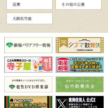
巡業
その他の公演
女、太郎冠者と醜女という対比も面白く、誰もが楽しめる微笑ま
しい舞踊です。本興行では初役で勤める演者たちの顔合わせも注
目の一幕をご覧ください。
大阪松竹座
三、邯鄲枕物語
（かんたんまくらものがたり）
江戸の池の端の待合茶屋に引越して来たのは、艪屋の清吉と女
房おちょう。金に困る夫婦のもとへ米屋の勘助が引越先まで催促
しに来るので、家主の六右衛門がこれを追い払う。実は、清吉夫
婦は義理ある主人の難儀を救おうと、紛失した御家の一軸を突き
止めたが、請け出す金子がなく苦心していた。これを聞いた六右
衛門は、美しい女房を使って大名から金を巻き上げる策略を伝授
するので、清吉夫婦はこれを承諾する。
そこへ侍の横島伴蔵がやって来るので、おちょうを使って間男
騒動を起こす清吉。慌てる伴蔵は自分の荷物と店の物入を取り違
えて逃げていく。やり損なった清吉は、侍の荷を枕にして一眠り
することにする。 やがて目を覚ますと、そこは大坂の鶴の池に
ある善右衛門の別宅。奇病にかかる善右衛門から見初められた清
吉は、十二萬両という小遣いをもらい、さらにひと月に萬両の金
を遣わないと大臣にさせられてしまう。金の遣い道に困った清吉