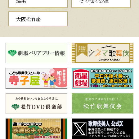
巡業
その他の公演
方のお富も木更津の海に身を投げましたが、折から通りかかった
鎌倉にある和泉屋の大番頭・多左衛門の船に助けられました。
大阪松竹座
それから3年。命を取り留めた与三郎は親に勘当され、「切られ
与三」の異名をとってならず者の仲間に入っていました。今日は
兄貴分の蝙蝠安に伴われて鎌倉・雪の下の源氏店にある妾宅に強
請（ゆすり）に入ったところ、死んだものと諦めていたお富とば
ったり再会するのでした。
夜の部
一、西郷と豚姫
（さいごうとぶたひめ）
京都に実在したお茶屋、奈良富の仲居で大女のお虎と、お虎に
ぞっこんだった西郷さんのエピソードをもとに、池田大伍が脚色
した新歌舞伎の名作です。
幕末の京都。三本木の揚屋の仲居お玉は、太った立派な体格の
ため豚姫と呼ばれ、倒幕に奔走する薩摩藩の西郷吉之助に恋して
います。そんなある日、お玉が思いを寄せる西郷が、幕府の刺客