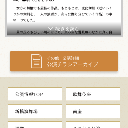
女方の舞踊でも屈指の作品。もともとは、変化舞踊（短いいく
つかの舞踊を、一人の演者が、次々に踊り分けていく作品）の中
の一つでした。
葦の茂るさびしい川のほとり、真っ白な雪景色のなかに真っ白
な着物で、一人たたずむ娘。実は、鷺の精でした。恋ゆえに落ち
た地獄の責めにあえぎ苦しみ、羽ばたきがだんだんと弱くなって
いく白鷺の姿。かなわぬ恋の妄執に、女形の美しさを充分に味わ
っていただける名曲です。
その他 公演詳細
公演チラシアーカイブ
三、与話情浮名横櫛
（よわなさけうきなのよこぐし）
三世瀬川如皐によって書かれ、嘉永6（1853）年江戸・中村座
で初演された全九幕の世話物です。今回ご覧いただくのは、代表
的な二幕目の「木更津海岸見染の場」と四幕目の「源氏店の場」
公演情報TOP
歌舞伎座
です。
江戸の大店伊豆屋の若旦那与三郎は、木更津の浜で、土地の親
新橋演舞場
南座
分・赤間源左衛門の妾お富を見染めます。源左衛門の留守に密会
したのを見つけられた与三郎は、なぶり斬りにあって全身に34箇
所の刀傷を受け、生死の境をさまよう身になってしまいます。一