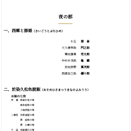
夜の部
一、西郷と豚姫
（さいごうとぶたひめ）
お玉
扇
雀
大久保市助
門之助
舞妓雛勇
児太郎
中村半次郎
亀
蔵
芸妓岸野
萬次郎
西郷吉之助
彌十郎
二、於染久松色読販
（おそめひさまつうきなのよみうり）
お染の七役
序 幕
柳島妙見の場
橋本座敷の場
小梅莨屋の場
二幕目
瓦町油屋の場
同 座敷の場
同 土蔵の場
大 詰
向島道行の場