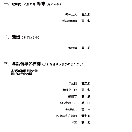
一、
鳴神
歌舞伎十八番の内
（なるかみ）
鳴神上人
橋之助
雲の絶間姫
扇 雀
二、鷺娘
（さぎむすめ）
鷺の精
福
助
三、与話情浮名横櫛
（よわなさけうきなのよこぐし）
木更津海岸見染の場
源氏店妾宅の場
与三郎
橋之助
鳶頭金五郎
扇
雀
蝙蝠安
亀
蔵
茶店女おとら
歌
江
番頭藤八
桂
三
和泉屋多左衛門
彌十郎
お富
福
助