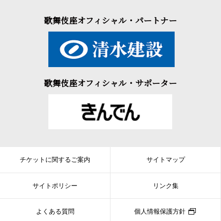
にあい、ついに家を抜け出します…。
歌舞伎座オフィシャル・パートナー
一人で七役を演じ分け、傘やござ等を巧みに使い、二人の人物
がぶつかった瞬間に入れ替わるなど、早替わり三十数回は目が離
せません。どろどろした人間関係、実は実はの展開など、いかに
も南北らしい作品です。久松の生まれ、お家騒動の背景、御家の
宝刀の探索に注意しながらご覧いただくと、面白さが倍増しま
歌舞伎座オフィシャル・サポーター
す。
チケットに関するご案内
サイトマップ
サイトポリシー
リンク集
よくある質問
個人情報保護方針