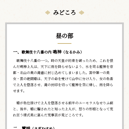
みどころ
昼の部
一、
鳴神
歌舞伎十八番の内
（なるかみ）
歌舞伎十八番の一つ。時の天皇が約束を破ったため、これを恨
んだ鳴神上人は、天下に雨を降らせないよう、水を司る龍神を京
都・北山の奥の滝壺に封じ込めてしまいました。宮中第一の美
女・雲の絶間姫は、天子の命を受けて山中に分け入り、女の色香
で上人を堕落させ、滝の封印を切って龍神を空に帰し、雨を降ら
せます。
姫が色仕掛けで上人を堕落させる前半のユーモラスなせりふ劇
と、後半、姫に騙されたと知った上人が、怒りの形相となって荒
れ狂う様式美に富んだ荒事芸が見どころです。
二、鷺娘
（さぎむすめ）