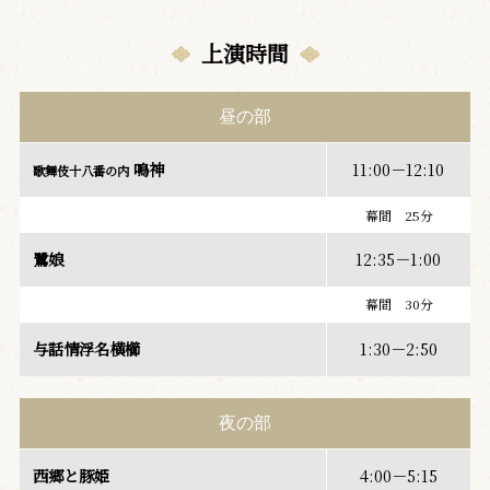
上演時間
昼の部
鳴神
11:00－12:10
歌舞伎十八番の内
幕間 25分
鷺娘
12:35－1:00
幕間 30分
与話情浮名横櫛
1:30－2:50
夜の部
西郷と豚姫
4:00－5:15