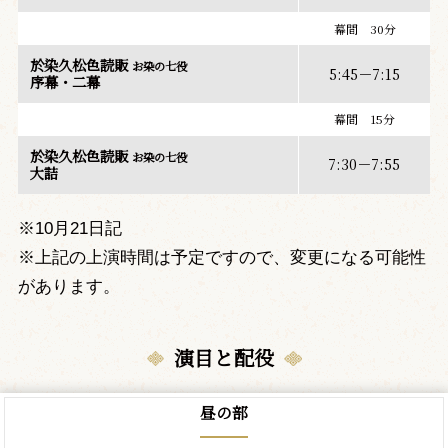
幕間 30分
於染久松色読販
お染の七役
5:45－7:15
序幕・二幕
幕間 15分
於染久松色読販
お染の七役
7:30－7:55
大詰
※10月21日記
※上記の上演時間は予定ですので、変更になる可能性
があります。
演目と配役
昼の部