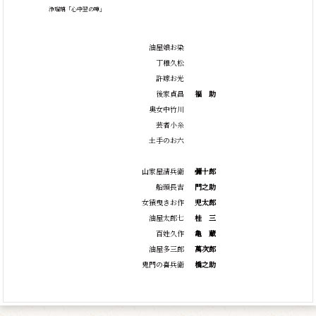
浄瑠璃「心中翌の噂」
油屋娘お染
丁稚久松
許嫁お光
後家貞昌
福
助
奥女中竹川
芸者小糸
土手のお六
山家屋清兵衛
彌十郎
船頭長吉
門之助
女猿曳きお作
児太郎
油屋太郎七
桂
三
百姓久作
亀
蔵
油屋多三郎
萬次郎
鬼門の喜兵衛
橋之助