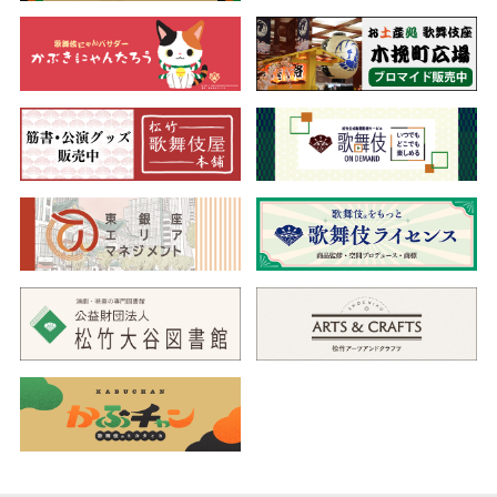
に追われて揚屋に駆け込んできます。時代からも藩主からも理解
を得られず塞いでいる西郷に、お玉は思いを打ち明け、西郷はお
玉との死を決意するのですが…。ほのぼのとした人間愛の物語を
お楽しみください。
二、於染久松色読販
（おそめひさまつうきなのよみうり）
文化10（1813）年江戸・森田座で初演。大南北といれる四世鶴
屋南北の作品です。当時、五世岩井半四郎が、娘お染、丁稚久
松、奥女中竹川、後家貞昌、土手のお六、許嫁（いいなずけ）お
光、子守お作の七役を早替わりで演じ、大人気となりました。そ
こから通称を『お染の七役』といわれています。昭和になって渥
美清太郎が改訂し、お作に代わり芸者小糸を加えたのが、今上演
される七役となっています。
質店油屋の娘お染と山家屋清兵衛の縁談が進められる中、お染
には久松という言い交わした相手がいます。一方、久松にもお光
という許嫁があり、元は武家の子息である久松は、紛失した御家
の重宝の短刀と折紙を探しています。姉の竹川も久松の身を案
じ、短刀の探索の金の工面を土手のお六に頼みます。お六と亭主
の鬼門の喜兵衛は、油屋で金を騙し取ろうとしますが、あえなく
失敗。一方お染は、久松の子を宿しながらも、母親の貞昌の説得