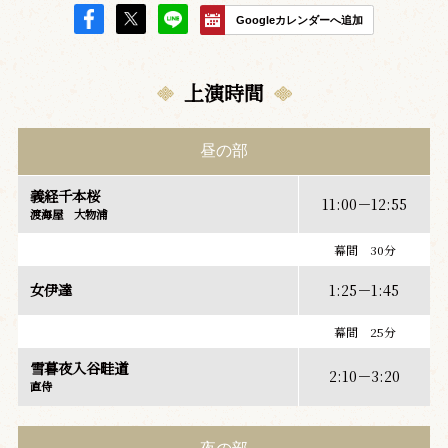
Googleカレンダーへ追加
上演時間
昼の部
義経千本桜
11:00－12:55
渡海屋 大物浦
幕間 30分
女伊達
1:25－1:45
幕間 25分
雪暮夜入谷畦道
2:10－3:20
直侍