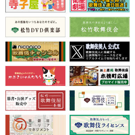
香合をめぐって争いますが、駄右衛門の勧めに従い弁天小僧は一
味に加わります。一方、信田家の旧臣の赤星十三郎が主人の金策
に苦慮するところ、回向料を盗み出した家来筋の忠信利平から百
両の金を得ます。すると十三郎は盗賊となって旧主のために仕え
たいと駄右衛門の手下になることを望みます。こうして駄右衛門
のもと、弁天小僧、南郷力丸、忠信利平、赤星十三郎が集いま
す。
それから後のこと、雪の下の浜松屋へ大家の娘と供侍がやって
来て婚礼の品定めをします。やがて店の者が娘が万引きをしたと
いうので皆が駆けつけますが実は見誤りで店主の浜松屋幸兵衛が
無礼を詫び、供侍の言うまま百両を渡そうとします。しかし、玉
島逸当という侍がこれを止め娘が男であることを見抜きます。娘
は弁天小僧で供侍は南郷力丸。正体が顕れた二人は帰っていきま
すがこの逸当こそ日本駄右衛門で先ほどの騒ぎも浜松屋の金を奪
い取るための策略。ところが幸兵衛の話から弁天小僧が幸兵衛の
子であることが分かり、互いの縁に驚きます。そして稲瀬川に勢
揃いした白浪五人男は名乗りを上げ、追手から逃れて行きます。
やがて、弁天小僧は一味の裏切りから千鳥の香合を滑川に落と
し追手に取り囲まれ、極楽寺山門の大屋根で立腹を切ります。極
楽寺に潜む日本駄右衛門は…。
歌舞伎作品の中でも上演回数が多い人気の作品を今回は通し狂