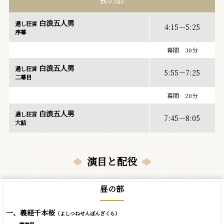
夜の部
白浪五人男
通し狂言
4:15－5:25
序幕
幕間 30分
白浪五人男
通し狂言
5:55－7:25
二幕目
幕間 20分
白浪五人男
通し狂言
7:45－8:05
大詰
演目と配役
昼の部
一、義経千本桜
（よしつねせんぼんざくら）