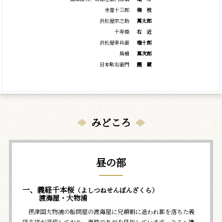
赤星十三郎
梅
枝
浜松屋宗之助
萬太郎
千寿姫
右
近
浜松屋幸兵衛
権十郎
局柵
萬次郎
日本駄右衛門
團
蔵
みどころ
昼の部
一、義経千本桜
（よしつねせんぼんざくら）
渡海屋・大物浦
摂津国大物浦の船問屋の渡海屋に兄頼朝に追われ都を落ちた義
経主従が逗留しており、海路で九州を目指しています。そこへ鎌