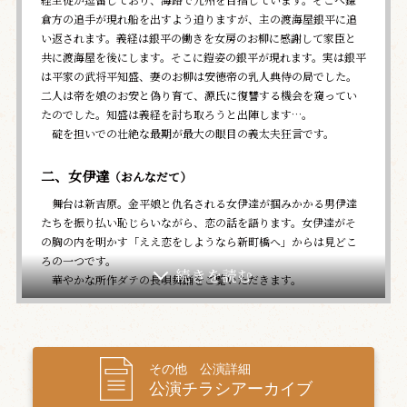
倉方の追手が現れ船を出すよう迫りますが、主の渡海屋銀平に追
い返されます。義経は銀平の働きを女房のお柳に感謝して家臣と
共に渡海屋を後にします。そこに鎧姿の銀平が現れます。実は銀平
は平家の武将平知盛、妻のお柳は安徳帝の乳人典侍の局でした。
二人は帝を娘のお安と偽り育て、源氏に復讐する機会を窺ってい
たのでした。知盛は義経を討ち取ろうと出陣します…。
碇を担いでの壮絶な最期が最大の眼目の義太夫狂言です。
二、女伊達
（おんなだて）
舞台は新吉原。金平娘と仇名される女伊達が掴みかかる男伊達
たちを振り払い恥じらいながら、恋の話を語ります。女伊達がそ
の胸の内を明かす「ええ恋をしようなら新町橋へ」からは見どこ
ろの一つです。
華やかな所作ダテの長唄舞踊をご覧いただきます。
三、雪暮夜入谷畦道
（ゆきのゆうべいりやのあぜみち）
直侍
御家人くずれの悪党である片岡直次郎は入谷の蕎麦屋で気の病
その他 公演詳細
に罹った恋人の遊女三千歳を療治する丈賀と出会い三千歳に逢お
公演チラシアーカイブ
うと手紙を託します。三千歳のいる寮へ向かう途中で直次郎は悪