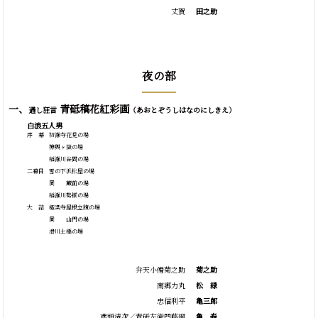
丈賀
田之助
夜の部
一、
青砥稿花紅彩画
通し狂言
（あおとぞうしはなのにしきえ）
白浪五人男
序 幕
初瀬寺花見の場
神輿ヶ嶽の場
稲瀬川谷間の場
二幕目
雪の下浜松屋の場
同 蔵前の場
稲瀬川勢揃の場
大 詰
極楽寺屋根立腹の場
同 山門の場
滑川土橋の場
弁天小僧菊之助
菊之助
南郷力丸
松
緑
忠信利平
亀三郎
鳶頭清次／青砥左衛門藤綱
亀
寿