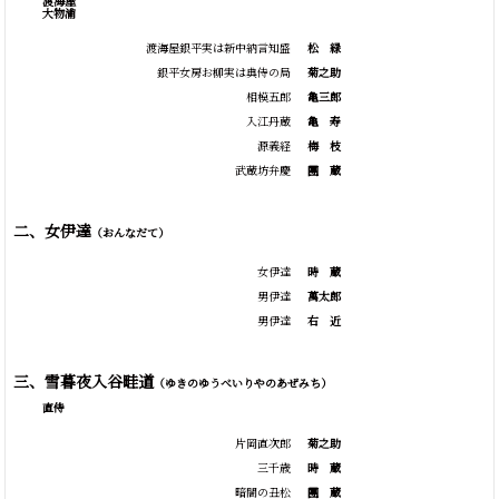
渡海屋
大物浦
渡海屋銀平実は新中納言知盛
松
緑
銀平女房お柳実は典侍の局
菊之助
相模五郎
亀三郎
入江丹蔵
亀
寿
源義経
梅
枝
武蔵坊弁慶
團
蔵
二、女伊達
（おんなだて）
女伊達
時
蔵
男伊達
萬太郎
男伊達
右
近
三、雪暮夜入谷畦道
（ゆきのゆうべいりやのあぜみち）
直侍
片岡直次郎
菊之助
三千歳
時
蔵
暗闇の丑松
團
蔵