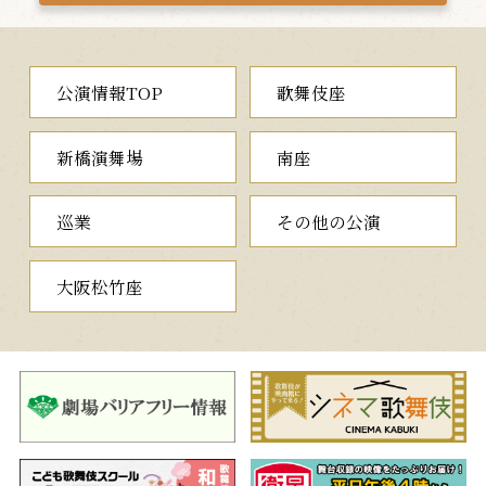
党仲間で弟分の暗闇の丑松に呼び止められます。二人はお互いの
無事を祈って別れますが、丑松は直次郎の訴人に駆け出します。
一方、直次郎との再会を喜ぶ三千歳に直次郎は別れを切り出しま
す。三千歳が別れるのならいっそうのこと殺してと訴えるところ
公演情報TOP
歌舞伎座
へ寮番の喜兵衛が現れ、直次郎に早く逃げるようにと勧めます。
直次郎は駆けつけた追手を振り払い…。
余所事の浄瑠璃「忍逢春雪解」を巧みに用いた河竹黙阿弥の名
新橋演舞場
南座
作をお楽しみください。
巡業
その他の公演
夜の部
大阪松竹座
一、
青砥稿花紅彩画
通し狂言
（あおとぞうしはなのにし
きえ）
白浪五人男
小山家の息女である千寿姫が局の柵たちを引き連れて初瀬寺へ
参拝にやって来ます。そこへ死んだはずの許婚の信田小太郎が現
れるので、千寿姫は身を任せ家の重宝の千鳥の香合を預けます。
ところが小太郎は偽者で弁天小僧という盗賊。供の奴は兄貴分の
南郷力丸。弁天小僧の前に大盗賊の日本駄右衛門が現れ、千鳥の