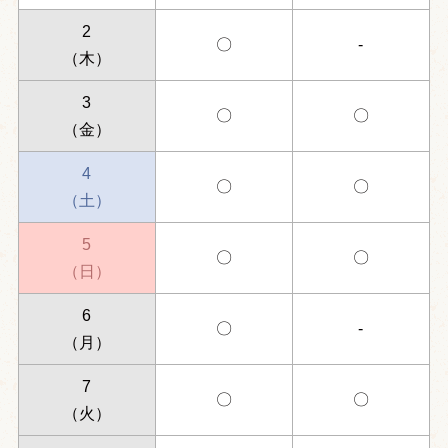
2
〇
-
（木）
3
〇
〇
（金）
4
〇
〇
（土）
5
〇
〇
（日）
6
〇
-
（月）
7
〇
〇
（火）