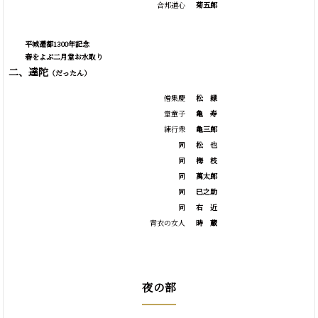
合邦道心
菊五郎
平城遷都1300年記念
春をよぶ二月堂お水取り
二、達陀
（だったん）
僧集慶
松
緑
堂童子
亀
寿
練行衆
亀三郎
同
松
也
同
梅
枝
同
萬太郎
同
巳之助
同
右
近
青衣の女人
時
蔵
夜の部