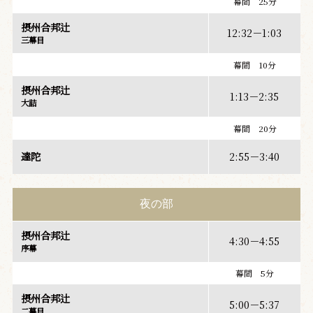
幕間 25分
摂州合邦辻
12:32－1:03
三幕目
幕間 10分
摂州合邦辻
1:13－2:35
大詰
幕間 20分
達陀
2:55－3:40
夜の部
摂州合邦辻
4:30－4:55
序幕
幕間 5分
摂州合邦辻
5:00－5:37
二幕目