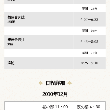
幕間 25分
摂州合邦辻
6:02－6:33
三幕目
幕間 10分
摂州合邦辻
6:43－8:05
大詰
幕間 20分
達陀
8:25－9:10
日程詳細
2010年12月
昼の部 11：00
夜の部 4：30