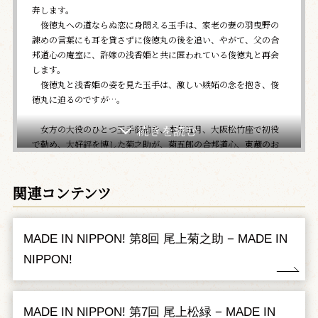
奔します。
俊徳丸への道ならぬ恋に身悶える玉手は、家老の妻の羽曳野の
諫めの言葉にも耳を貸さずに俊徳丸の後を追い、やがて、父の合
邦道心の庵室に、許嫁の浅香姫と共に匿われている俊徳丸と再会
します。
俊徳丸と浅香姫の姿を見た玉手は、激しい嫉妬の念を抱き、俊
徳丸に迫るのですが…。
女方の大役のひとつ玉手御前を、本年五月、大阪松竹座で初役
で勤め、大好評を博した菊之助が、菊五郎の合邦道心、東蔵のお
とく、時蔵の羽曳野、松緑の奴入平が出演する豪華配役で、通し
狂言として演じる話題の舞台です。
関連コンテンツ
二、達陀
（だったん）
頃は鎌倉時代。大仏で名高い南都東大寺の二月堂では、修二会
MADE IN NIPPON! 第8回 尾上菊之助 − MADE IN
の法会が行われています。
その堂内で、法会を取り仕切るのは僧の集慶。やがて、彼が東
NIPPON!
大寺に所縁ある故人たちの名を記した過去帳を、高らかに読み上
げるところ、青衣の女人が忽然と現れます。実はこの女性は、集
慶の恋人の若狭。かつての恋人は、集慶への思慕の念を伝えま
MADE IN NIPPON! 第7回 尾上松緑 − MADE IN
す。集慶もまた、彼女と過ごした、美しく、甘く切ない日々を思