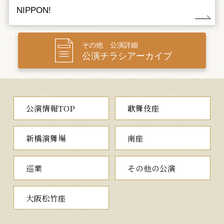
NIPPON!
い出すのでした。しかし、集慶はその煩悩を払い退けます。そし
て、松明の炎が燃え盛る二月堂の内陣で、練行衆と共に、降り注
ぐ火の粉を物ともせず、達陀の行法に勤しむのでした。
その他 公演詳細
「お水取り」で知られる東大寺二月堂の修二会の行を題材に、
公演チラシアーカイブ
昭和四十二年二月、二世尾上松緑（藤間勘齋）が振付を施し、自
ら演じた作品。東大寺に伝わる僧集慶と青衣の女人の伝説が巧み
に取り入れられ、幻想的な雰囲気と艶やかな情感を醸し出しま
す。また、クライマックスで、集慶が大勢の練行衆と共に見せる
ダイナミックな群舞は圧巻。迫力溢れる名作に、当代松緑が、時
公演情報TOP
歌舞伎座
蔵の青衣の女人を得て、初役で挑戦する楽しみな舞台です。
新橋演舞場
南座
夜の部
巡業
その他の公演
※昼の部／夜の部 同一演目にて上演します。
大阪松竹座