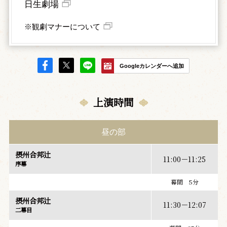
日生劇場
※観劇マナーについて
Googleカレンダーへ追加
上演時間
昼の部
摂州合邦辻
11:00－11:25
序幕
幕間 5分
摂州合邦辻
11:30－12:07
二幕目