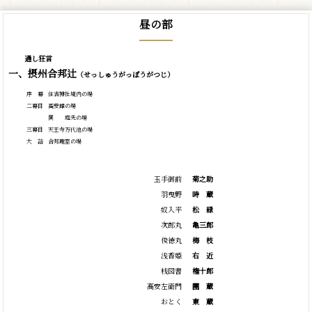
昼の部
通し狂言
一、摂州合邦辻
（せっしゅうがっぽうがつじ）
序 幕
住吉神社境内の場
二幕目
高安館の場
同 庭先の場
三幕目
天王寺万代池の場
大 詰
合邦庵室の場
玉手御前
菊之助
羽曳野
時
蔵
奴入平
松
緑
次郎丸
亀三郎
俊徳丸
梅
枝
浅香姫
右
近
桟図書
権十郎
高安左衛門
團
蔵
おとく
東
蔵