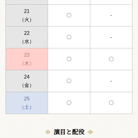
21
〇
-
（火）
22
〇
-
（水）
23
〇
〇
（木）
24
〇
-
（金）
25
〇
〇
（土）
演目と配役