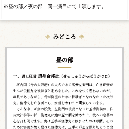
※昼の部／夜の部 同一演目にて上演します。
みどころ
昼の部
一、
摂州合邦辻
通し狂言
（せっしゅうがっぽうがつじ）
河内国（今の大阪府）の大名である高安左衛門は、亡き正妻が
生んだ俊徳丸を後継ぎと定めました。これを快く思わないのが、
年長でありながら、母が側室のために世継ぎとなれなかった次郎
丸。俊徳丸を亡き者とし、家督を奪おうと画策しています。
そんな中、正妻の没後、左衛門の後妻となった玉手御前は、住
吉大社参詣の折、俊徳丸に鮑の盃で酒を勧めた上、彼への恋慕の
心を打ち明けます。実は玉手が俊徳丸に飲ませたのは毒酒。その
ために容貌が醜く崩れた俊徳丸は、玉手の邪恋を振り切ろうと出