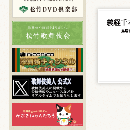
義経千
鳥居