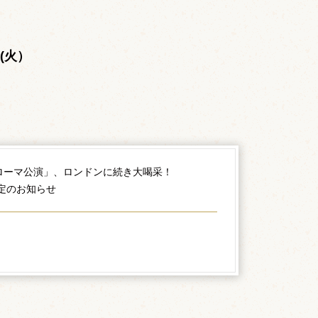
。
日(火）
ローマ公演」、ロンドンに続き大喝采！
決定のお知らせ