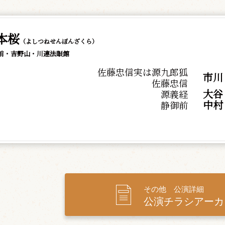
本桜
（よしつねせんぼんざくら）
前・吉野山・川連法眼館
佐藤忠信実は源九郎狐
市川
佐藤忠信
大谷
源義経
中
静御前
その他 公演詳細
公演チラシアーカ