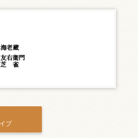
 海老蔵
 友右衛門
村
芝
雀
イブ