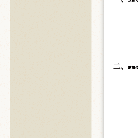
双蝶
二、
歌舞