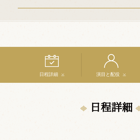
日程詳細
演目と配役
日程詳細