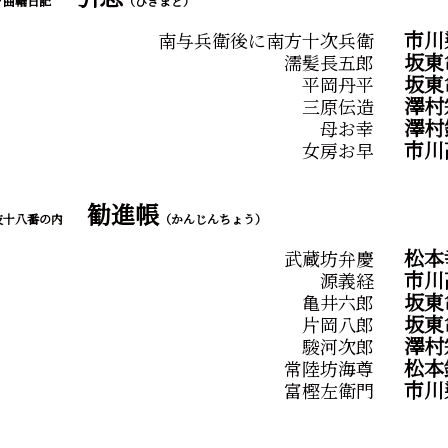
々曲輪日記
（ひきまど）
市川
南与兵衛後に南方十次兵衛
坂東
濡髪長五郎
坂東
平岡丹平
澤村
三原伝造
澤村
母お幸
市川
女房お早
勧進帳
伎十八番の内
（かんじんちょう）
松本
武蔵坊弁慶
市川
源義経
坂東
亀井六郎
坂東
片岡八郎
澤村
駿河次郎
松本
常陸坊海尊
市川
富樫左衛門