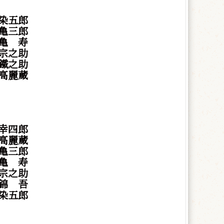
染五郎
亀三郎
亀
寿
宗之助
鐵之助
高麗蔵
幸四郎
高麗蔵
亀三郎
亀
寿
宗之助
錦
吾
染五郎