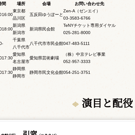
時間
場所
会場
お問い合わせ先
東京都
Zen-A（ゼンエイ）
0
16:00
五反田ゆうぽーと
品川区
03-3583-6766
新潟県
TeNYチケット専用ダイヤル
0
18:00
新潟県民会館
新潟市
025-281-8000
千葉県
0
-
八千代市市民会館
047-483-5111
八千代市
愛知県
（株）中京テレビ事業
0
17:30
愛知県芸術劇場
名古屋市
052-957-3333
静岡県
0
17:30
静岡市民文化会館
054-251-3751
静岡市
演目と配役
引窓