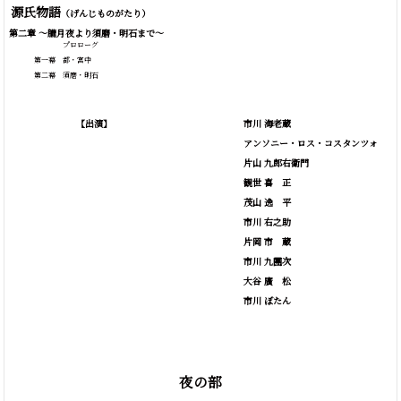
源氏物語
（げんじものがたり）
第二章 ～朧月夜より須磨・明石まで～
プロローグ
第一幕 都・宮中
第二幕 須磨・明石
【出演】
市川 海老蔵
アンソニー・ロス・コスタンツォ
片山 九郎右衛門
観世
喜
正
茂山
逸
平
市川 右之助
片岡
市
蔵
市川 九團次
大谷
廣
松
市川 ぼたん
夜の部