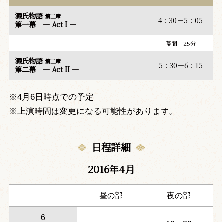
源氏物語
第二章
4：30－5：05
第一幕 ― Act I ―
幕間 25分
源氏物語
第二章
5：30－6：15
第二幕 ― Act II ―
※4月6日時点での予定
※上演時間は変更になる可能性があります。
日程詳細
2016年4月
昼の部
夜の部
6