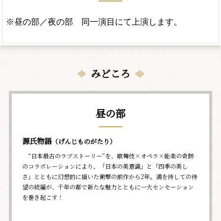
※昼の部／夜の部 同一演目にて上演します。
みどころ
昼の部
源氏物語
（げんじものがたり）
“日本最古のラブストーリー”を、歌舞伎×オペラ×能楽の奇跡
のコラボレーションにより、「日本の美意識」と「四季の美し
さ」とともに幻想的に描いた衝撃の前作から2年――。満を持しての待
望の続編が、千年の都で新たな魅力とともに一大センセーション
を巻き起こす！