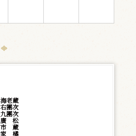
 海老蔵
 右團次
 九團次
谷
廣
松
岡
市
蔵
村
家
橘