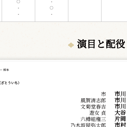
〇
-
-
〇
-
-
演目と配役
ー 脚本
（ざとういち）
市川
市
市川
風賀清志郎
市川
文菊堂春吉
大
遊女 貞
片
六樽組権三
市
乃木坂屋弥太郎