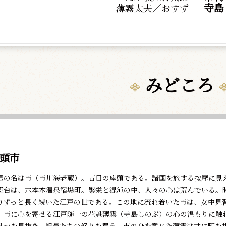
寺島
薄霧太夫／おすず
みどころ
頭市
の名は市（市川海老蔵）。盲目の座頭である。諸国を旅する按摩に見
台は、六本木温泉宿場町。繁栄と混沌の中、人々の心は荒んでいる。
りずっと長く続いた江戸の世である。この地に流れ着いた市は、女中見
、市に心を寄せる江戸随一の花魁薄霧（寺島しのぶ）の心の温もりに触