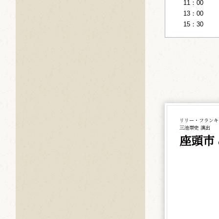
11：00
13：00
15：30
リリー・フランキ
三池崇史 演出
座頭市