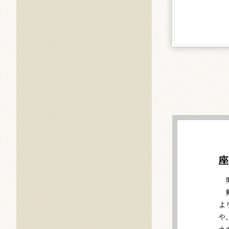
座
男
舞
よ
や