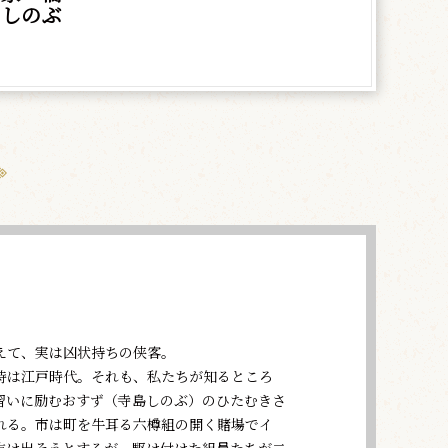
 しのぶ
えて、実は凶状持ちの侠客。
時は江戸時代。それも、私たちが知るところ
習いに励むおすず（寺島しのぶ）のひたむきさ
れる。市は町を牛耳る六樽組の開く賭場でイ