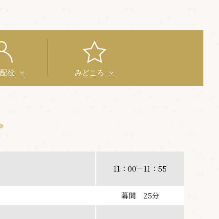
と配役
みどころ
11：00－11：55
幕間 25分