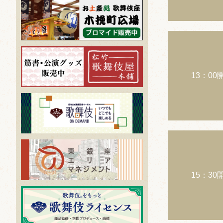
13：00
15：30