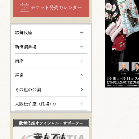
チケット発売カレンダー
歌舞伎座
新橋演舞場
南座
巡業
その他の公演
大阪松竹座（閉場中）
歌舞伎座
オフィシャル・サポーター