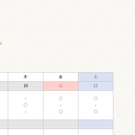
木
金
土
10
11
12
-
〇
〇
〇
-
-
-
〇
〇