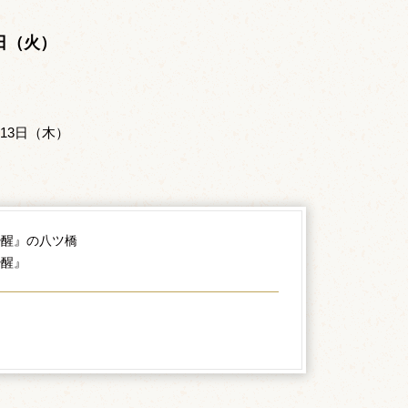
。
5日（火）
13日（木）
酔醒』の八ツ橋
酔醒』