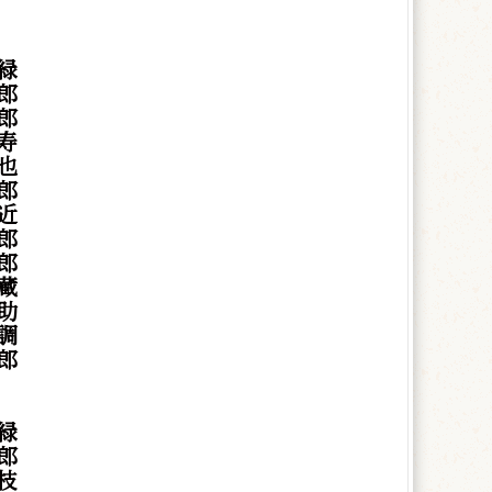
緑
郎
郎
寿
也
郎
近
郎
郎
蔵
助
調
郎
緑
郎
枝