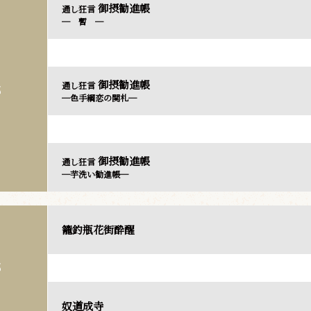
御摂勧進帳
通し狂言
─ 暫 ─
御摂勧進帳
通し狂言
部
─色手綱恋の関札─
御摂勧進帳
通し狂言
─芋洗い勧進帳─
籠釣瓶花街酔醒
部
奴道成寺