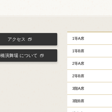
1等A席
アクセス
1等B席
新橋演舞場
について
2等A席
2等B席
3階A席
3階B席