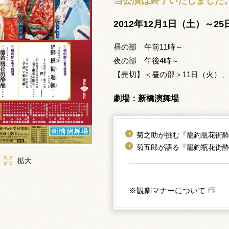
当公演は終了いたしました
2012年12月1日（土）～2
昼の部 午前11時～
夜の部 午後4時～
【売切】＜昼の部＞11日（火）、
劇場：新橋演舞場
菊之助が挑む『籠釣瓶花街
菊五郎が語る『籠釣瓶花街
拡大
※観劇マナーについて