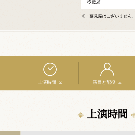
桟敷席
※一幕見席はございません
上演時間
演目と配役
上演時間