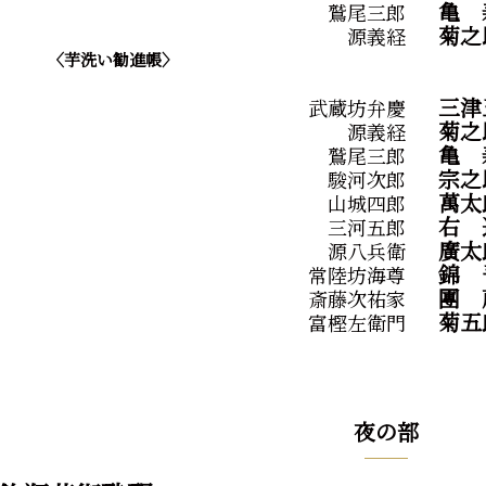
亀
鷲尾三郎
菊之
源義経
〈芋洗い勧進帳〉
三津
武蔵坊弁慶
菊之
源義経
亀
鷲尾三郎
宗之
駿河次郎
萬太
山城四郎
右
三河五郎
廣太
源八兵衛
錦
常陸坊海尊
團
斎藤次祐家
菊五
富樫左衛門
夜の部