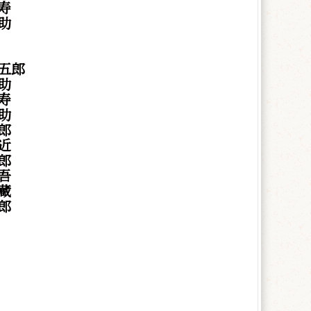
寿
助
五郎
助
寿
助
郎
近
郎
吾
蔵
郎