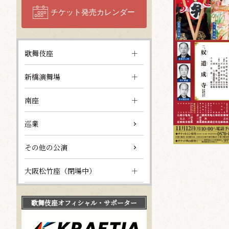
チケット発売カレンダー
歌舞伎座
新橋演舞場
南座
巡業
その他の公演
大阪松竹座（閉場中）
歌舞伎座
オフィシャル・サポーター