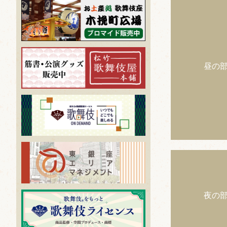
昼の
夜の