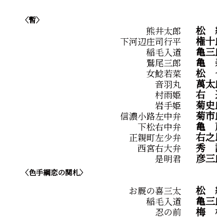
〈暫〉
松
熊井太郎
権十
下河辺庄司行平
亀三
稲毛入道
亀
鷲尾三郎
松
女鯰若菜
萬太
音羽丸
右
村雨姫
菊史
岩手姫
菊市
信濃小路左中弁
亀
下松右中弁
右之
正親町左少弁
秀
西宮右大弁
彦三
是明君
〈色手綱恋の関札〉
松
お厩の喜三太
亀三
稲毛入道
梅
忍の前