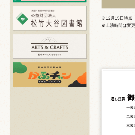
※12月15日時点
※上演時間は変
御
通し狂言
一幕
二幕
三幕