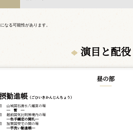
更になる可能性があります。
演目と配役
昼の部
摂勧進帳
（ごひいきかんじんちょう）
目
山城国石清水八幡宮の場
─ 暫 ─
目
越前国気比明神境内の場
─色手綱恋の関札─
目
加賀国安宅の関の場
─芋洗い勧進帳─