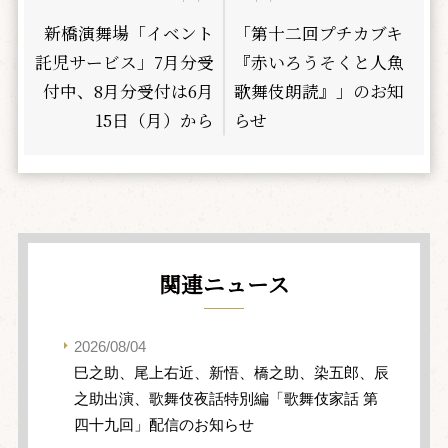
新橋演舞場「イベント
「第十二回プチカブキ
託児サービス」7月分受
『赤いろうそくと人魚
付中、8月分受付は6月
歌舞伎朗読』」のお知
15日（月）から
らせ
関連ニュース
2026/08/04
巳之助、尾上右近、新悟、橋之助、染五郎、辰
之助出演、歌舞伎夜話特別編「歌舞伎家話 第
四十九回」配信のお知らせ