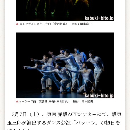
▲
ストラヴィンスキー作曲『春の祭典』 撮影：岡本隆史
▲
マーラー作曲『交響曲 第4番 第3楽章』 撮影：岡本隆史
3月7日（土）、東京 赤坂ACTシアターにて、坂東
玉三郎が演出するダンス公演「バラーレ」が初日を