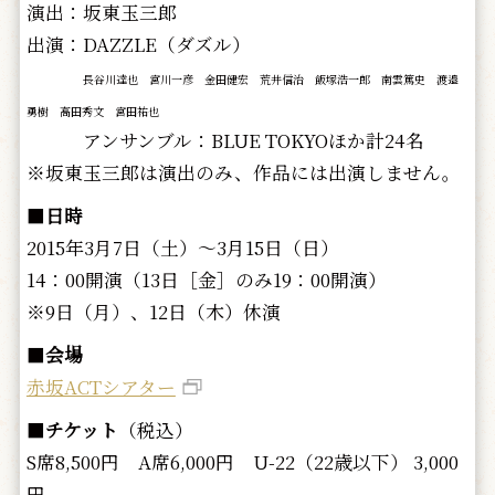
演出：坂東玉三郎
出演：DAZZLE（ダズル）
長谷川達也 宮川一彦 金田健宏 荒井信治 飯塚浩一郎 南雲篤史 渡邉
勇樹 高田秀文 宮田祐也
アンサンブル：BLUE TOKYOほか計24名
※坂東玉三郎は演出のみ、作品には出演しません。
■
日時
2015年3月7日（土）～3月15日（日）
14：00開演（13日［金］のみ19：00開演）
※9日（月）、12日（木）休演
■
会場
赤坂ACTシアター
■
チケット
（税込）
S席8,500円 A席6,000円 U-22（22歳以下） 3,000
円