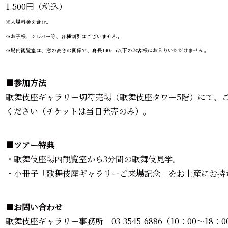
1.500円（税込）
※入場料金を含む。
※お子様、シルバー等、各種割引はございません。
※場内観覧室は、窓の高さの関係で、身長140cm以下のお客様はお入りいただけません。
■
参加方法
歌舞伎座ギャラリー切符売場（歌舞伎座タワー5階）にて、
ください（チケットは当日発売のみ）。
■
ツアー特典
・歌舞伎座場内観覧室から3分間の歌舞伎見学。
・小冊子「歌舞伎座ギャラリーご来場記念」をお土産にお持
■
お問い合わせ
歌舞伎座ギャラリー事務所 03-3545-6886（10：00～18