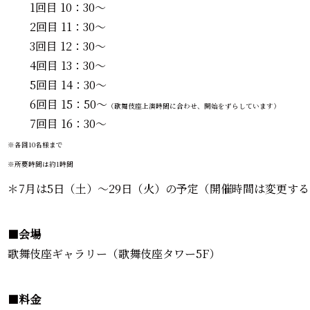
1回目 10：30～
2回目 11：30～
3回目 12：30～
4回目 13：30～
5回目 14：30～
6回目 15：50～
（歌舞伎座上演時間に合わせ、開始をずらしています）
7回目 16：30～
※各回10名様まで
※所要時間は約1時間
＊7月は5日（土）～29日（火）の予定（開催時間は変更す
■
会場
歌舞伎座ギャラリー（歌舞伎座タワー5F）
■
料金