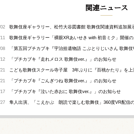
関連ニュース
/02
歌舞伎座ギャラリー、松竹大谷図書館 歌舞伎関連資料追加展
/11
歌舞伎座ギャラリー「裸眼XRあいせき with 初音ミク」開催
/08
「第五回プチカブキ『宇治拾遺物語 こぶとりじいさん 歌舞伎V
/12
「プチカブキ『走れメロス 歌舞伎ver.』」のお知らせ
/21
こども歌舞伎スクール寺子屋 3年ぶりに『百桃かたり』を上
/21
「プチカブキ『ごんぎつね 歌舞伎ver.』」のお知らせ
/17
「プチカブキ『泣いた赤おに 歌舞伎ver.』」のお知らせ
/27
隼人出演、「こえかぶ 朗読で楽しむ歌舞伎」360度VR配信