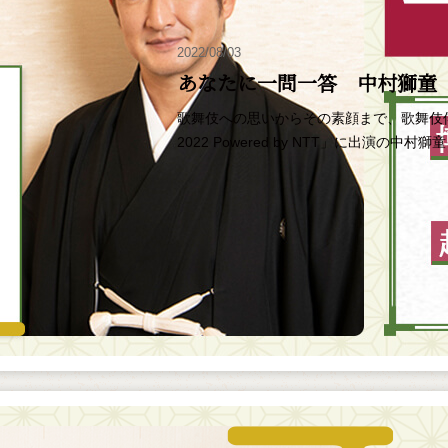
2022/08/03
あなたに一問一答 中村獅童
歌舞伎への思いからその素顔まで、歌舞伎
2022 Powered by NTT」に出演の