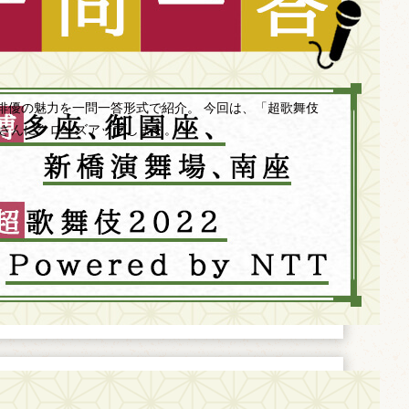
俳優の魅力を一問一答形式で紹介。 今回は、「超歌舞伎
中村獅童さんにクローズアップします。