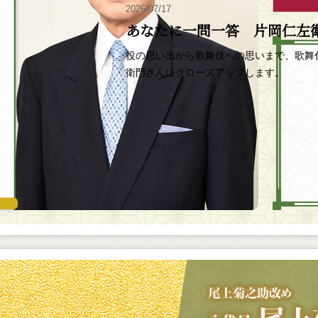
2026/07/17
あなたに一問一答 片岡仁左
役の思い出から歌舞伎への思いまで、歌舞
衛門さんにクローズアップします。