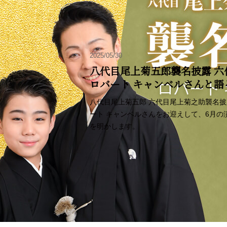
2025/05/30
八代目尾上菊五郎襲名披露 六
ロバート キャンベルさんと
八代目尾上菊五郎 六代目尾上菊之助襲名
ート キャンベルさんをお迎えして、6月
を明かします。