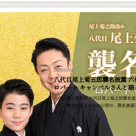
2025/05/02
八代目尾上菊五郎襲名披露 六
ロバート キャンベルさんと
八代目尾上菊五郎 六代目尾上菊之助襲名
えし、襲名を迎える今の心境や、襲名披露
ります。