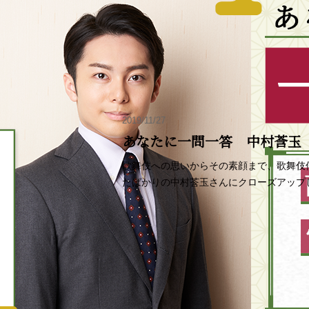
2019/11/27
あなたに一問一答 中村莟玉
歌舞伎への思いからその素顔まで、歌舞伎
たばかりの中村莟玉さんにクローズアップ