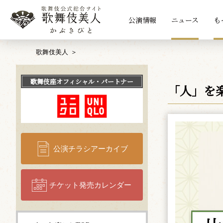
公演情報
ニュース
も
歌舞伎美人
歌舞伎座
オフィシャル・パートナー
「人」を
公演チラシアーカイブ
チケット発売カレンダー