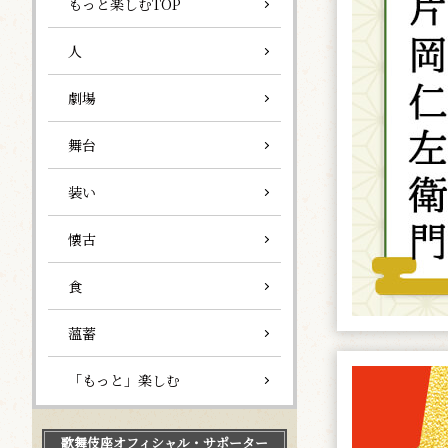
もっと楽しむTOP
人
劇場
舞台
装い
懐古
食
薀蓄
「もっと」楽しむ
歌舞伎座
オフィシャル・サポーター