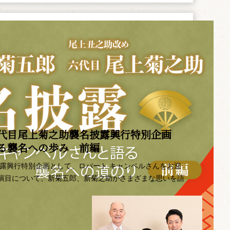
代目尾上菊之助襲名披露興行特別企画 ――
語る襲名への歩み 前編
披露興行特別企画として、ロバート キャンベルさんをお迎
演目について、新菊五郎、新菊之助がさまざまな思いを語