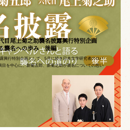
代目尾上菊之助襲名披露興行特別企画 ――
語る襲名への歩み 後編
披露興行特別企画として、5月に続き日本文学研究者のロバ
の演目を中心に、新菊五郎、新菊之助が襲名についての思い