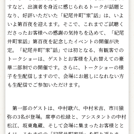
すなど、出演者を身近に感じられるトークが話題と
なり、好評いただいた「紀尾井町“家”話」は、いよ
いよ第百夜を迎えます。そこで、これまでご試聴く
ださったお客様への感謝の気持ちを込めて、「紀尾
井町家話」第百夜を記念したイベントの開催が決
定。「紀尾井町“家”話」では初となる、有観客での
トークショーは、ゲストとお客様を入れ替えての豪
華二部制での開催です。さらに、トークショーの様
子を生配信しますので、会場にお越しになれない方
も生配信でご参加いただけます。
第一部のゲストは、中村歌六、中村米吉、市川猿
弥の3名が登場。席亭の松緑と、アシスタントの中村
松江、坂東亀蔵、そして会場に集まったお客様とと
もに、これまでの「紀尾井町家話」を振り返りま