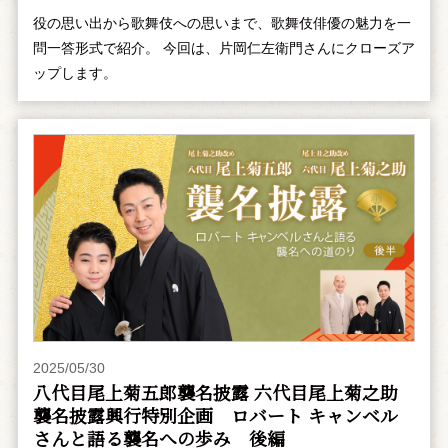
役の思い出から歌舞伎への思いまで、歌舞伎俳優の魅力を一
問一答形式で紹介。 今回は、片岡仁左衛門さんにクローズア
ップします。
2025/05/30
八代目尾上菊五郎襲名披露 六代目尾上菊之助
襲名披露興行特別企画 ――ロバート キャンベル
さんと語る襲名への歩み 後編