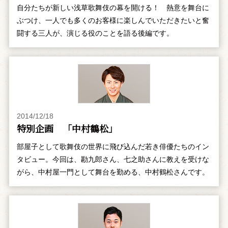
自分たちが新しい浅草歌舞伎の幕を開ける！ 熱意を舞台に
ぶつけ、一人でも多くのお客様に楽しんでいただきたいと奮
闘する三人が、演じる役のことを語る後編です。
2014/12/18
特別企画 「中村鶴松」
部屋子として歌舞伎の世界に飛び込んだ若き俳優たちのイン
タビュー。今回は、勘九郎さん、七之助さんに教えを受けな
がら、中村屋一門として舞台を勤める、中村鶴松さんです。