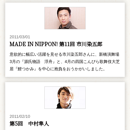
2011/03/01
MADE IN NIPPON! 第11回 市川染五郎
意欲的に幅広い活躍を見せる市川染五郎さんに、新橋演舞場
3月の『源氏物語 浮舟』と、4月の四国こんぴら歌舞伎大芝
居『鯉つかみ』を中心に抱負をおうかがいしました。
2011/02/10
第5回 中村隼人