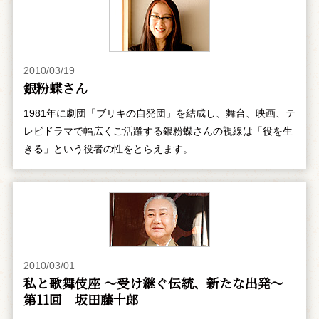
2010/03/19
銀粉蝶さん
1981年に劇団「ブリキの自発団」を結成し、舞台、映画、テ
レビドラマで幅広くご活躍する銀粉蝶さんの視線は「役を生
きる」という役者の性をとらえます。
2010/03/01
私と歌舞伎座 ～受け継ぐ伝統、新たな出発～
第11回 坂田藤十郎