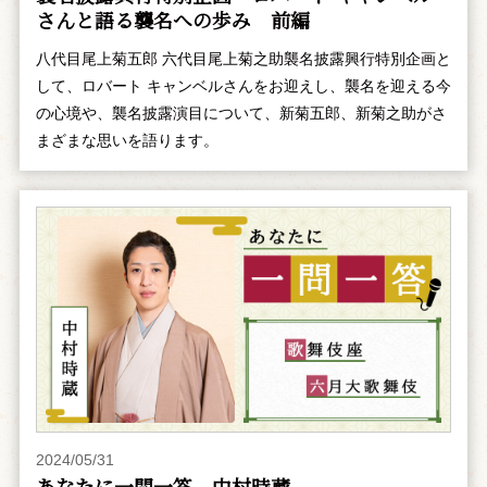
さんと語る襲名への歩み 前編
八代目尾上菊五郎 六代目尾上菊之助襲名披露興行特別企画と
して、ロバート キャンベルさんをお迎えし、襲名を迎える今
の心境や、襲名披露演目について、新菊五郎、新菊之助がさ
まざまな思いを語ります。
2024/05/31
あなたに一問一答 中村時蔵