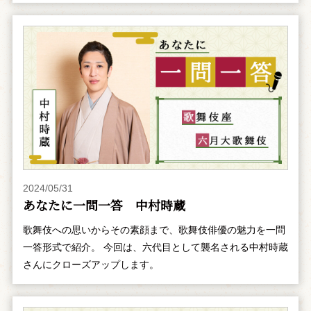
2024/05/31
あなたに一問一答 中村時蔵
歌舞伎への思いからその素顔まで、歌舞伎俳優の魅力を一問
一答形式で紹介。 今回は、六代目として襲名される中村時蔵
さんにクローズアップします。