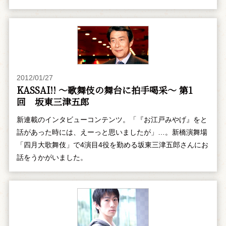
2012/01/27
KASSAI!! ～歌舞伎の舞台に拍手喝采～ 第1
回 坂東三津五郎
新連載のインタビューコンテンツ。「『お江戸みやげ』をと
話があった時には、えーっと思いましたが」…。新橋演舞場
「四月大歌舞伎」で4演目4役を勤める坂東三津五郎さんにお
話をうかがいました。