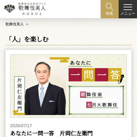
メニュー
検索
歌舞伎美人
「人」を楽しむ
2026/07/17
あなたに一問一答 片岡仁左衛門