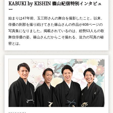
KABUKI by KISHIN 篠山紀信特別インタビュ
ー
始まりは47年前、玉三郎さんの舞台を撮影したこと。以来、
俳優の刹那を撮り続けてきた篠山さんの作品が408ページの
写真集になりました。掲載されているのは、総勢53人もの歌
舞伎俳優の姿。篠山さんだからこそ撮れる、迫力の写真の秘
密とは。