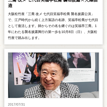
造
大阪松竹座「三喬 改メ 七代目笑福亭松喬 襲名披露公演」
で、江戸時代から続く上方落語の名跡、笑福亭松喬が七代目
として復活します。師からその名を継ぐのは笑福亭三喬。1
年にわたる襲名披露興行の第一歩を10月8日（日）、大阪松
竹座で踏み出します。
2017/07/31