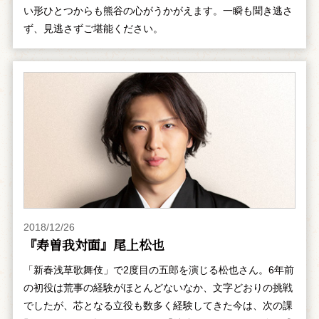
い形ひとつからも熊谷の心がうかがえます。一瞬も聞き逃さ
ず、見逃さずご堪能ください。
2018/12/26
『寿曽我対面』尾上松也
「新春浅草歌舞伎」で2度目の五郎を演じる松也さん。6年前
の初役は荒事の経験がほとんどないなか、文字どおりの挑戦
でしたが、芯となる立役も数多く経験してきた今は、次の課