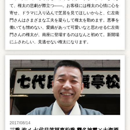
て、権太の悲劇が際立つ――。お客様には権太の心情に心を
寄せ、ドラマに入り込んで芝居を見てほしいからと、仁左衛
門さんはさまざまな工夫を凝らして権太を勤めます。悪事を
働いても憎めない、愛嬌があって可愛いなと思わせる仁左衛
門さんの権太が、南座に登場するのはなんと初めて。新開場
にふさわしい、見逃せない権太になります。
2017/08/14
三喬 改メ 七代目笑福亭松喬 襲名披露×大海酒