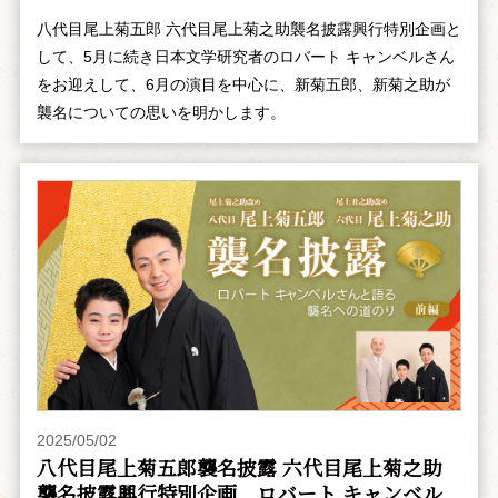
八代目尾上菊五郎 六代目尾上菊之助襲名披露興行特別企画と
して、5月に続き日本文学研究者のロバート キャンベルさん
をお迎えして、6月の演目を中心に、新菊五郎、新菊之助が
襲名についての思いを明かします。
2025/05/02
八代目尾上菊五郎襲名披露 六代目尾上菊之助
襲名披露興行特別企画 ――ロバート キャンベル