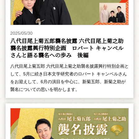
2025/05/30
八代目尾上菊五郎襲名披露 六代目尾上菊之助
襲名披露興行特別企画 ――ロバート キャンベル
さんと語る襲名への歩み 後編
八代目尾上菊五郎 六代目尾上菊之助襲名披露興行特別企画と
して、5月に続き日本文学研究者のロバート キャンベルさん
をお迎えして、6月の演目を中心に、新菊五郎、新菊之助が
襲名についての思いを明かします。