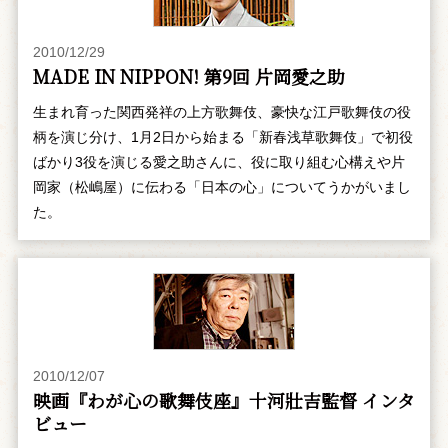
2010/12/29
MADE IN NIPPON! 第9回 片岡愛之助
生まれ育った関西発祥の上方歌舞伎、豪快な江戸歌舞伎の役
柄を演じ分け、1月2日から始まる「新春浅草歌舞伎」で初役
ばかり3役を演じる愛之助さんに、役に取り組む心構えや片
岡家（松嶋屋）に伝わる「日本の心」についてうかがいまし
た。
2010/12/07
映画『わが心の歌舞伎座』十河壯吉監督 インタ
ビュー