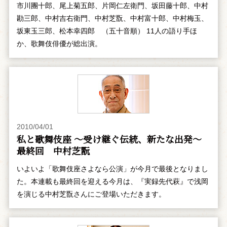
市川團十郎、尾上菊五郎、片岡仁左衛門、坂田藤十郎、中村
勘三郎、中村吉右衛門、中村芝翫、中村富十郎、中村梅玉、
坂東玉三郎、松本幸四郎 （五十音順） 11人の語り手ほ
か、歌舞伎俳優が総出演。
2010/04/01
私と歌舞伎座 ～受け継ぐ伝統、新たな出発～
最終回 中村芝翫
いよいよ「歌舞伎座さよなら公演」が今月で最後となりまし
た。本連載も最終回を迎える今月は、『実録先代萩』で浅岡
を演じる中村芝翫さんにご登場いただきます。