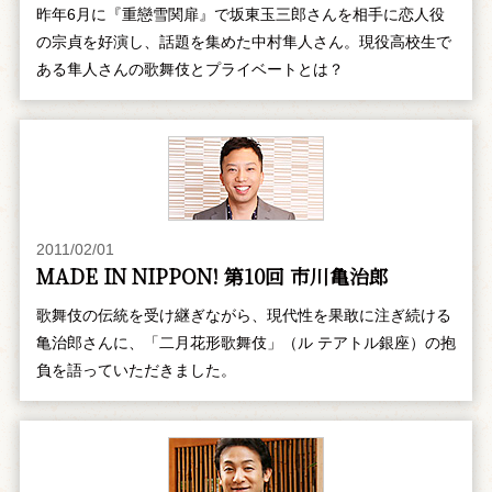
昨年6月に『重戀雪関扉』で坂東玉三郎さんを相手に恋人役
の宗貞を好演し、話題を集めた中村隼人さん。現役高校生で
ある隼人さんの歌舞伎とプライベートとは？
2011/02/01
MADE IN NIPPON! 第10回 市川亀治郎
歌舞伎の伝統を受け継ぎながら、現代性を果敢に注ぎ続ける
亀治郎さんに、「二月花形歌舞伎」（ル テアトル銀座）の抱
負を語っていただきました。