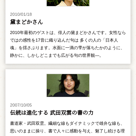
2010/01/18
黛まどかさん
2010年最初のゲストは、俳人の黛まどかさんです。女性なら
ではの感性を17音に織り込んだ句は 多くの人の「日本人
魂」を揺さぶります。水面に一滴の雫が落ちたかのように、
静かに、しかしどこまでも広がる句の世界観―。
2007/10/05
伝統は進化する 武田双雲の書の力
書道家・武田双雲。繊細な線もダイナミックで雄弁な線も、
思いのままに操り、書で人々に感動を与え、魅了し続ける理