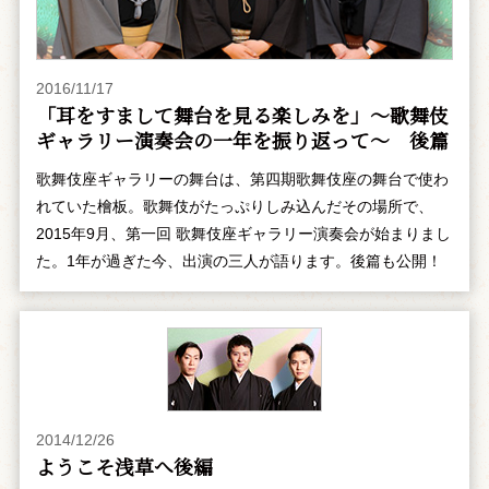
2016/11/17
「耳をすまして舞台を見る楽しみを」～歌舞伎
ギャラリー演奏会の一年を振り返って～ 後篇
歌舞伎座ギャラリーの舞台は、第四期歌舞伎座の舞台で使わ
れていた檜板。歌舞伎がたっぷりしみ込んだその場所で、
2015年9月、第一回 歌舞伎座ギャラリー演奏会が始まりまし
た。1年が過ぎた今、出演の三人が語ります。後篇も公開！
2014/12/26
ようこそ浅草へ――後編