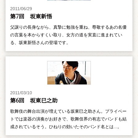
2011/06/29
第7回 坂東新悟
父譲りの長身ながら、真摯に勉強を重ね、尊敬するあの名優
の言葉を本からすくい取り、女方の道を実直に進まれてい
る、坂東新悟さんの登場です。
2011/03/10
第6回 坂東巳之助
歌舞伎の舞台出演が増えている坂東巳之助さん。プライベー
トでは楽器の演奏がお好きで、歌舞伎界の有志でバンドも結
成されているそう。ひねりの効いたそのバンド名とは...。