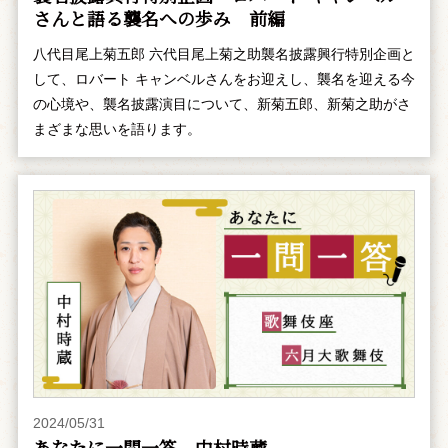
さんと語る襲名への歩み 前編
八代目尾上菊五郎 六代目尾上菊之助襲名披露興行特別企画と
して、ロバート キャンベルさんをお迎えし、襲名を迎える今
の心境や、襲名披露演目について、新菊五郎、新菊之助がさ
まざまな思いを語ります。
2024/05/31
あなたに一問一答 中村時蔵