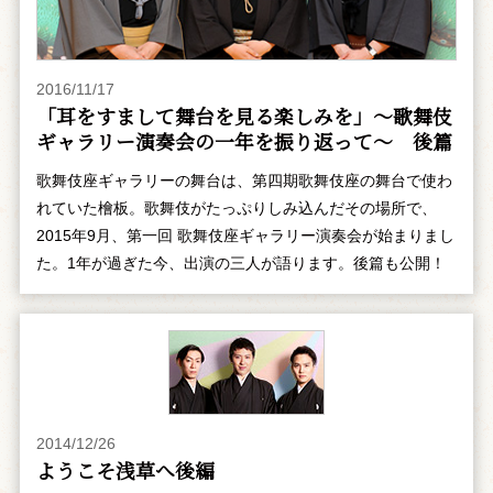
2016/11/17
「耳をすまして舞台を見る楽しみを」～歌舞伎
ギャラリー演奏会の一年を振り返って～ 後篇
歌舞伎座ギャラリーの舞台は、第四期歌舞伎座の舞台で使わ
れていた檜板。歌舞伎がたっぷりしみ込んだその場所で、
2015年9月、第一回 歌舞伎座ギャラリー演奏会が始まりまし
た。1年が過ぎた今、出演の三人が語ります。後篇も公開！
2014/12/26
ようこそ浅草へ――後編