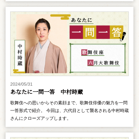
2024/05/31
あなたに一問一答 中村時蔵
歌舞伎への思いからその素顔まで、歌舞伎俳優の魅力を一問
一答形式で紹介。 今回は、六代目として襲名される中村時蔵
さんにクローズアップします。