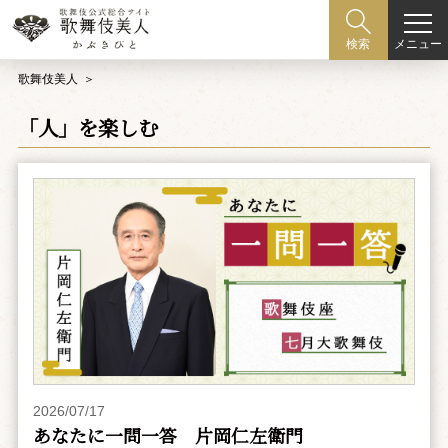
メニュー
検索
歌舞伎美人
「人」を楽しむ
2026/07/17
あなたに一問一答 片岡仁左衛門