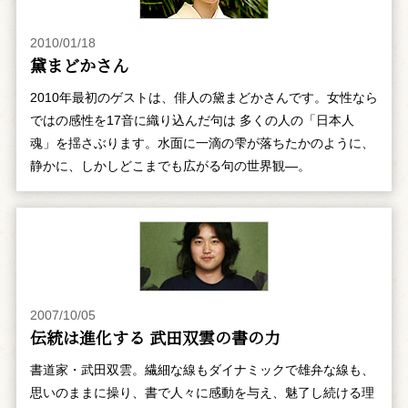
2010/01/18
黛まどかさん
2010年最初のゲストは、俳人の黛まどかさんです。女性なら
ではの感性を17音に織り込んだ句は 多くの人の「日本人
魂」を揺さぶります。水面に一滴の雫が落ちたかのように、
静かに、しかしどこまでも広がる句の世界観―。
2007/10/05
伝統は進化する 武田双雲の書の力
書道家・武田双雲。繊細な線もダイナミックで雄弁な線も、
思いのままに操り、書で人々に感動を与え、魅了し続ける理