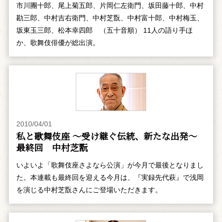
市川團十郎、尾上菊五郎、片岡仁左衛門、坂田藤十郎、中村
勘三郎、中村吉右衛門、中村芝翫、中村富十郎、中村梅玉、
坂東玉三郎、松本幸四郎 （五十音順） 11人の語り手ほ
か、歌舞伎俳優が総出演。
2010/04/01
私と歌舞伎座 ～受け継ぐ伝統、新たな出発～
最終回 中村芝翫
いよいよ「歌舞伎座さよなら公演」が今月で最後となりまし
た。本連載も最終回を迎える今月は、『実録先代萩』で浅岡
を演じる中村芝翫さんにご登場いただきます。