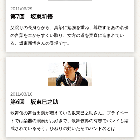
2011/06/29
第7回 坂東新悟
父譲りの長身ながら、真摯に勉強を重ね、尊敬するあの名優
の言葉を本からすくい取り、女方の道を実直に進まれてい
る、坂東新悟さんの登場です。
2011/03/10
第6回 坂東巳之助
歌舞伎の舞台出演が増えている坂東巳之助さん。プライベー
トでは楽器の演奏がお好きで、歌舞伎界の有志でバンドも結
成されているそう。ひねりの効いたそのバンド名とは...。