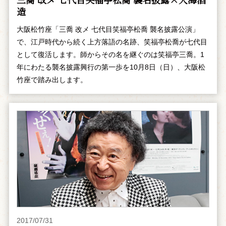
造
大阪松竹座「三喬 改メ 七代目笑福亭松喬 襲名披露公演」
で、江戸時代から続く上方落語の名跡、笑福亭松喬が七代目
として復活します。師からその名を継ぐのは笑福亭三喬。1
年にわたる襲名披露興行の第一歩を10月8日（日）、大阪松
竹座で踏み出します。
2017/07/31