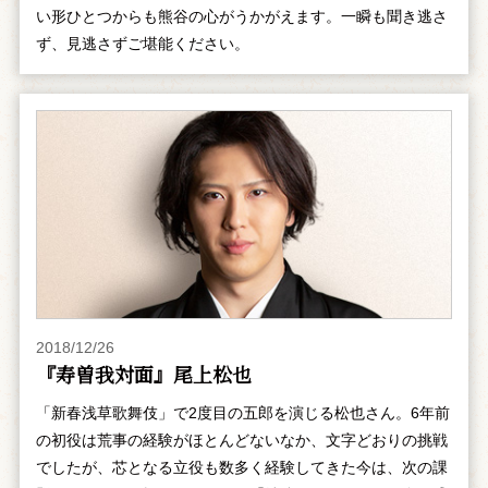
い形ひとつからも熊谷の心がうかがえます。一瞬も聞き逃さ
ず、見逃さずご堪能ください。
2018/12/26
『寿曽我対面』尾上松也
「新春浅草歌舞伎」で2度目の五郎を演じる松也さん。6年前
の初役は荒事の経験がほとんどないなか、文字どおりの挑戦
でしたが、芯となる立役も数多く経験してきた今は、次の課