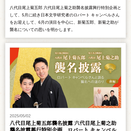
八代目尾上菊五郎 六代目尾上菊之助襲名披露興行特別企画と
して、5月に続き日本文学研究者のロバート キャンベルさん
をお迎えして、6月の演目を中心に、新菊五郎、新菊之助が
襲名についての思いを明かします。
2025/05/02
八代目尾上菊五郎襲名披露 六代目尾上菊之助
襲名披露興行特別企画 ――ロバート キャンベル