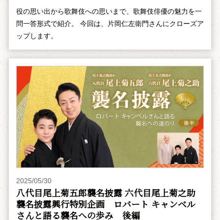
役の思い出から歌舞伎への思いまで、歌舞伎俳優の魅力を一
問一答形式で紹介。 今回は、片岡仁左衛門さんにクローズア
ップします。
2025/05/30
八代目尾上菊五郎襲名披露 六代目尾上菊之助
襲名披露興行特別企画 ――ロバート キャンベル
さんと語る襲名への歩み 後編