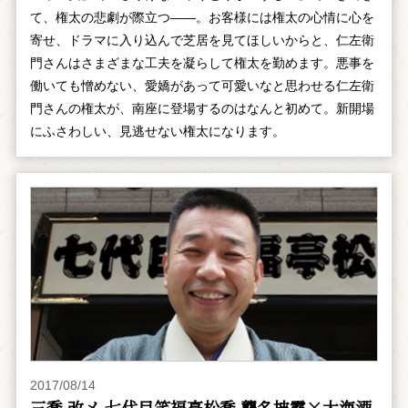
て、権太の悲劇が際立つ――。お客様には権太の心情に心を
寄せ、ドラマに入り込んで芝居を見てほしいからと、仁左衛
門さんはさまざまな工夫を凝らして権太を勤めます。悪事を
働いても憎めない、愛嬌があって可愛いなと思わせる仁左衛
門さんの権太が、南座に登場するのはなんと初めて。新開場
にふさわしい、見逃せない権太になります。
2017/08/14
三喬 改メ 七代目笑福亭松喬 襲名披露×大海酒