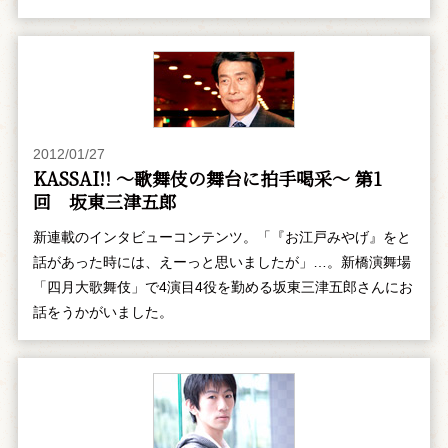
2012/01/27
KASSAI!! ～歌舞伎の舞台に拍手喝采～ 第1
回 坂東三津五郎
新連載のインタビューコンテンツ。「『お江戸みやげ』をと
話があった時には、えーっと思いましたが」…。新橋演舞場
「四月大歌舞伎」で4演目4役を勤める坂東三津五郎さんにお
話をうかがいました。