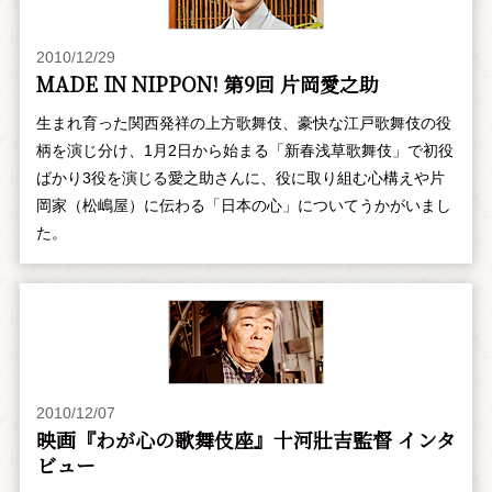
2010/12/29
MADE IN NIPPON! 第9回 片岡愛之助
生まれ育った関西発祥の上方歌舞伎、豪快な江戸歌舞伎の役
柄を演じ分け、1月2日から始まる「新春浅草歌舞伎」で初役
ばかり3役を演じる愛之助さんに、役に取り組む心構えや片
岡家（松嶋屋）に伝わる「日本の心」についてうかがいまし
た。
2010/12/07
映画『わが心の歌舞伎座』十河壯吉監督 インタ
ビュー