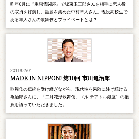
昨年6月に『重戀雪関扉』で坂東玉三郎さんを相手に恋人役
の宗貞を好演し、話題を集めた中村隼人さん。現役高校生で
ある隼人さんの歌舞伎とプライベートとは？
2011/02/01
MADE IN NIPPON! 第10回 市川亀治郎
歌舞伎の伝統を受け継ぎながら、現代性を果敢に注ぎ続ける
亀治郎さんに、「二月花形歌舞伎」（ル テアトル銀座）の抱
負を語っていただきました。