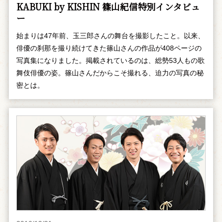
KABUKI by KISHIN 篠山紀信特別インタビュ
ー
始まりは47年前、玉三郎さんの舞台を撮影したこと。以来、
俳優の刹那を撮り続けてきた篠山さんの作品が408ページの
写真集になりました。掲載されているのは、総勢53人もの歌
舞伎俳優の姿。篠山さんだからこそ撮れる、迫力の写真の秘
密とは。