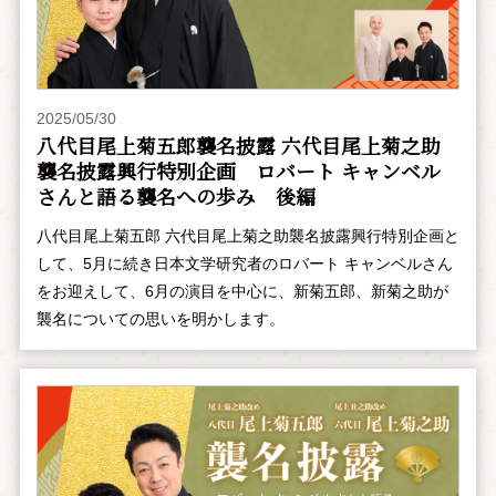
2025/05/30
八代目尾上菊五郎襲名披露 六代目尾上菊之助
襲名披露興行特別企画 ――ロバート キャンベル
さんと語る襲名への歩み 後編
八代目尾上菊五郎 六代目尾上菊之助襲名披露興行特別企画と
して、5月に続き日本文学研究者のロバート キャンベルさん
をお迎えして、6月の演目を中心に、新菊五郎、新菊之助が
襲名についての思いを明かします。