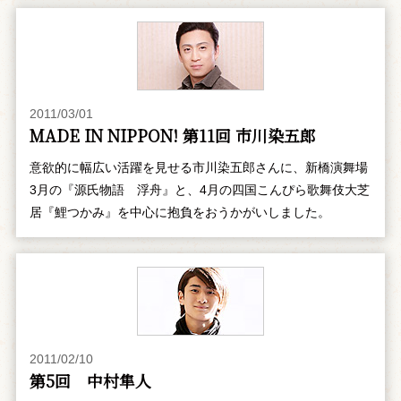
2011/03/01
MADE IN NIPPON! 第11回 市川染五郎
意欲的に幅広い活躍を見せる市川染五郎さんに、新橋演舞場
3月の『源氏物語 浮舟』と、4月の四国こんぴら歌舞伎大芝
居『鯉つかみ』を中心に抱負をおうかがいしました。
2011/02/10
第5回 中村隼人