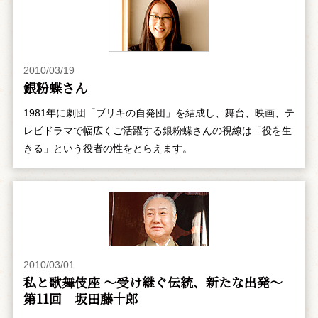
2010/03/19
銀粉蝶さん
1981年に劇団「ブリキの自発団」を結成し、舞台、映画、テ
レビドラマで幅広くご活躍する銀粉蝶さんの視線は「役を生
きる」という役者の性をとらえます。
2010/03/01
私と歌舞伎座 ～受け継ぐ伝統、新たな出発～
第11回 坂田藤十郎