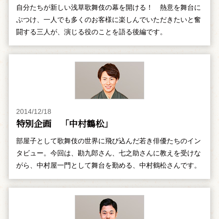
自分たちが新しい浅草歌舞伎の幕を開ける！ 熱意を舞台に
ぶつけ、一人でも多くのお客様に楽しんでいただきたいと奮
闘する三人が、演じる役のことを語る後編です。
2014/12/18
特別企画 「中村鶴松」
部屋子として歌舞伎の世界に飛び込んだ若き俳優たちのイン
タビュー。今回は、勘九郎さん、七之助さんに教えを受けな
がら、中村屋一門として舞台を勤める、中村鶴松さんです。