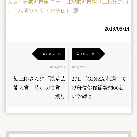
大阪・新歌舞伎座 二十一世紀歌舞伎組「三代猿之助
四十八撰の内 新・水滸伝」
2013/03/14
前のニュース
次のニュース
2013/03/13
2013/03/14
勘三郎さんに「浅草芸
27日「GINZA 花道」で
能大賞 特別功労賞」
歌舞伎俳優総勢約60名
授与
のお練り