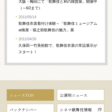
大阪・梅田にて「歌舞伎と和の雑貨展」開催中
（～6/2まで）
2011/05/14
歌舞伎衣裳着付け体験～「歌舞伎ミュージアム
at南座・猿之助歌舞伎の魅力」展
2011/04/28
久保田一竹美術館で、歌舞伎衣裳の常設展示が
スタート！
ニュースTOP
公演別ニュース
バックナンバー
シネマ歌舞伎情報