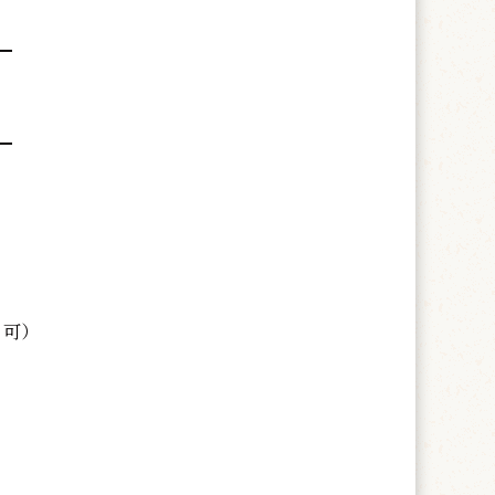
━
━
も可）