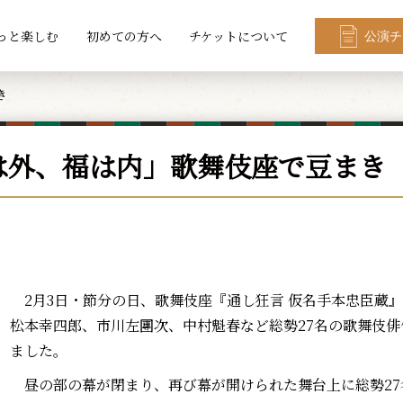
っと楽しむ
初めての方へ
チケットについて
公演チ
き
は外、福は内」歌舞伎座で豆まき
2月3日・節分の日、歌舞伎座『通し狂言 仮名手本忠臣蔵
松本幸四郎、市川左團次、中村魁春など総勢27名の歌舞伎
ました。
昼の部の幕が閉まり、再び幕が開けられた舞台上に総勢27