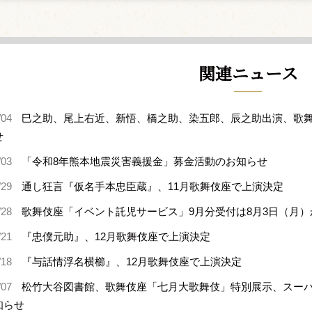
関連ニュース
/04
巳之助、尾上右近、新悟、橋之助、染五郎、辰之助出演、歌舞
せ
/03
「令和8年熊本地震災害義援金」募金活動のお知らせ
/29
通し狂言『仮名手本忠臣蔵』、11月歌舞伎座で上演決定
/28
歌舞伎座「イベント託児サービス」9月分受付は8月3日（月）
/21
『忠僕元助』、12月歌舞伎座で上演決定
/18
『与話情浮名横櫛』、12月歌舞伎座で上演決定
/07
松竹大谷図書館、歌舞伎座「七月大歌舞伎」特別展示、スー
知らせ