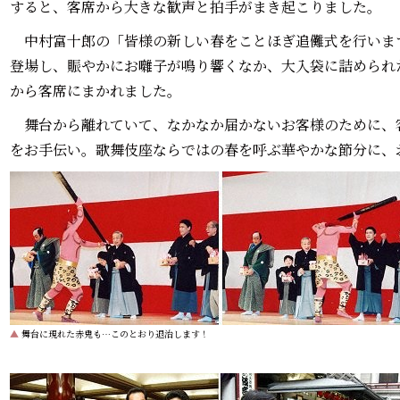
すると、客席から大きな歓声と拍手がまき起こりました。
中村富十郎の「皆様の新しい春をことほぎ追儺式を行いま
登場し、賑やかにお囃子が鳴り響くなか、大入袋に詰められ
から客席にまかれました。
舞台から離れていて、なかなか届かないお客様のために、
をお手伝い。歌舞伎座ならではの春を呼ぶ華やかな節分に、
▲
舞台に現れた赤鬼も…このとおり退治します！