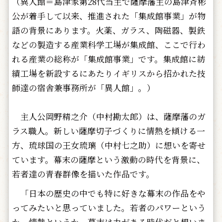
（異人館＝島津家第28代当主で薩摩藩主の島津斉彬
公が着手して以来、推進された「集成館事業」が物
語の背景にあります。火薬、ガラス、陶磁器、製鉄
などの製造する産業科学工場が集成館、ここで行わ
れる産業の総称が「集成館事業」です。集成館に紡
績工場を新設するにあたりイギリスから招かれた技
師達の宿舎兼事務所が「異人館」。）
主人公岡野精之介（中村勘太郎）は、薩摩藩のガ
ラス職人。新しい薩摩切子づくりに情熱を傾ける一
方、琉球国の王女琉璃（中村七之助）に想いを寄せ
ています。幕末の薩摩という激動の時代を背景に、
若者達の青春群像を描いた作品です。
「日本の歴史の中でも特に好きな幕末の作品をや
ってみたいと思っていました。若者のパワーという