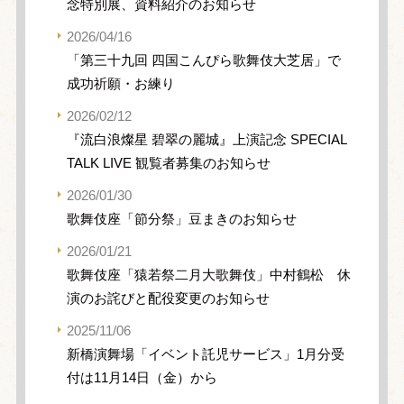
念特別展、資料紹介のお知らせ
2026/04/16
「第三十九回 四国こんぴら歌舞伎大芝居」で
成功祈願・お練り
2026/02/12
『流白浪燦星 碧翠の麗城』上演記念 SPECIAL
TALK LIVE 観覧者募集のお知らせ
2026/01/30
歌舞伎座「節分祭」豆まきのお知らせ
2026/01/21
歌舞伎座「猿若祭二月大歌舞伎」中村鶴松 休
演のお詫びと配役変更のお知らせ
2025/11/06
新橋演舞場「イベント託児サービス」1月分受
付は11月14日（金）から