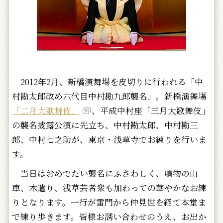
2012年2月、新橋演舞場を皮切りに行われる「中
村勘太郎改め六代目中村勘九郎襲名」。新橋演舞場
「二月大歌舞伎」
、平成中村座「三月大歌舞伎」
の襲名披露公演に先立ち、中村勘太郎、中村勘三
郎、中村七之助が、東京・浅草寺でお練りを行いま
す。
当日はおめでたい襲名にふさわしく、鳴物の山
車、木遣り、浅草芸者衆も加わっての華やかなお練
りとなります。一行が雷門から仲見世を経て本堂ま
で練り歩きます。皆様お誘い合わせのうえ、お出か