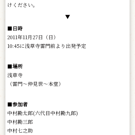
けください。
▼
■
日時
2011年11月27日（日）
10:45に浅草寺雷門前より出発予定
■
場所
浅草寺
（雷門～仲見世～本堂）
■
参加者
中村勘太郎(六代目中村勘九郎)
中村勘三郎
中村七之助