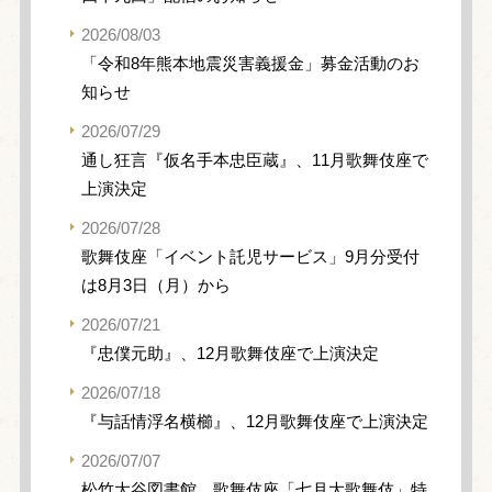
2026/08/03
「令和8年熊本地震災害義援金」募金活動のお
知らせ
2026/07/29
通し狂言『仮名手本忠臣蔵』、11月歌舞伎座で
上演決定
2026/07/28
歌舞伎座「イベント託児サービス」9月分受付
は8月3日（月）から
2026/07/21
『忠僕元助』、12月歌舞伎座で上演決定
2026/07/18
『与話情浮名横櫛』、12月歌舞伎座で上演決定
2026/07/07
松竹大谷図書館、歌舞伎座「七月大歌舞伎」特