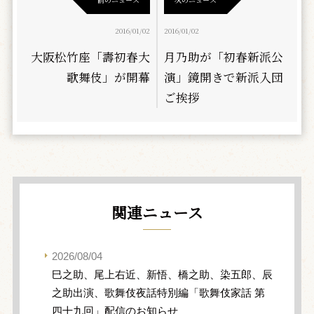
2016/01/02
2016/01/02
大阪松竹座「壽初春大
月乃助が「初春新派公
歌舞伎」が開幕
演」鏡開きで新派入団
ご挨拶
関連ニュース
2026/08/04
巳之助、尾上右近、新悟、橋之助、染五郎、辰
之助出演、歌舞伎夜話特別編「歌舞伎家話 第
四十九回」配信のお知らせ