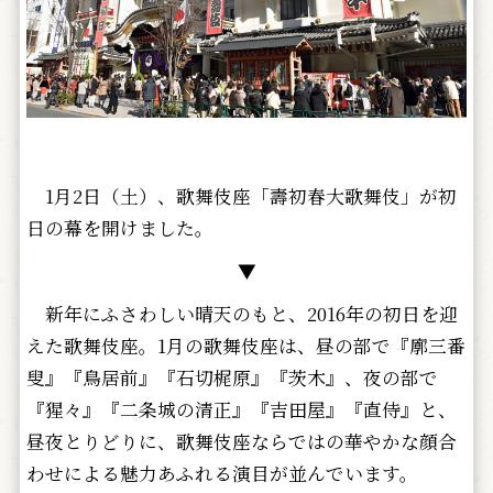
1月2日（土）、歌舞伎座「壽初春大歌舞伎」が初
日の幕を開けました。
▼
新年にふさわしい晴天のもと、2016年の初日を迎
えた歌舞伎座。1月の歌舞伎座は、昼の部で『廓三番
叟』『鳥居前』『石切梶原』『茨木』、夜の部で
『猩々』『二条城の清正』『吉田屋』『直侍』と、
昼夜とりどりに、歌舞伎座ならではの華やかな顔合
わせによる魅力あふれる演目が並んでいます。