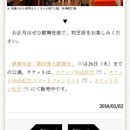
▲
初春のお土産物もたくさんの地下2階、木挽町広場
▼
お正月はぜひ歌舞伎座で、初芝居をお楽しみくだ
さい。
歌舞伎座「壽初春大歌舞伎」
は26日（火）まで
の公演。チケットは、
チケットWeb松竹
、
チケッ
トWeb松竹スマートフォンサイト
、
チケットホ
ン松竹
にて販売中です。
2016/01/02
前のニュース
次のニュース