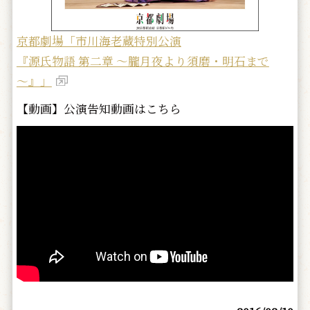
京都劇場「市川海老蔵特別公演
『源氏物語 第二章 ～朧月夜より須磨・明石まで
～』」
【動画】公演告知動画はこちら