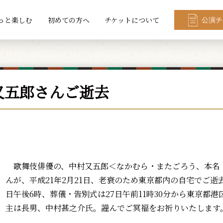
っと楽しむ
初めての方へ
チケットについて
公演チ
又五郎さんご逝去
歌舞伎俳優の、中村又五郎＜なかむら・またごろう、本名
んが、平成21年2月21日、老衰のため東京都内の自宅でご逝
日午後6時、葬儀・告別式は27日午前11時30分から東京都港区
主は長男、中村甚之介氏。謹んでご冥福をお祈りいたします