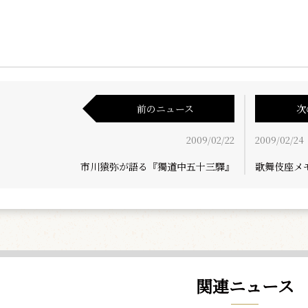
前のニュース
次
2009/02/22
2009/02/24
市川猿弥が語る『獨道中五十三驛』
歌舞伎座メ
関連ニュース