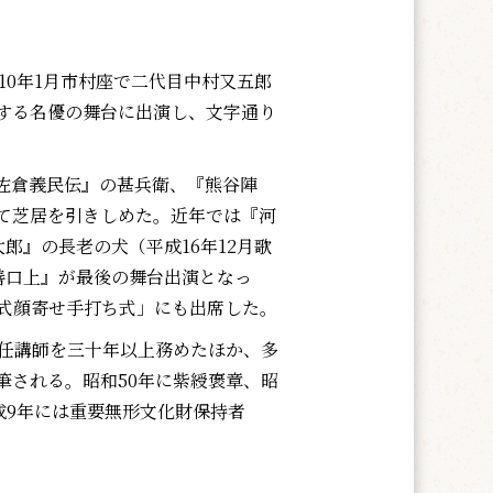
10年1月市村座で二代目中村又五郎
する名優の舞台に出演し、文字通り
佐倉義民伝』の甚兵衛、『熊谷陣
て芝居を引きしめた。近年では『河
郎』の長老の犬（平成16年12月歌
善口上』が最後の舞台出演となっ
古式顔寄せ手打ち式」にも出席した。
任講師を三十年以上務めたほか、多
筆される。昭和50年に紫綬褒章、昭
成9年には重要無形文化財保持者