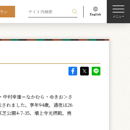
ラシ
メニュー
・中村幸雄＝なかむら・ゆきお＞さ
去されました。享年94歳。通夜は26
芝公園4-7-35、増上寺光摂殿。喪
。