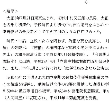
◇
＜略歴＞
大正3年7月21日東京生まれ。初代中村又五郎の長男。大正
を名乗り初舞台。子役時代より初代中村吉右衛門をはじめと
歌舞伎界の最長老として生き字引のような存在であった。
時代・世話、立役・女方を問わず、端正な芸を披露し、『
屋』の弥陀六、『逆櫓』の権四郎など脇役や老け役にまわっ
内山』の和泉屋清兵衛（平成15年9月歌舞伎座）、『今昔桃太
舞伎座）に出演。平成18年4月『六世中村歌右衛門五年祭追
た。また、本年1月2日に行われた「歌舞伎座さよなら公演
昭和45年に開設された国立劇場の歌舞伎俳優養成事業の主
くの後輩を指導し、歌舞伎界全体の指導に貢献した功績も特
和59年に勲四等旭日小綬章、平成8年に芸術院賞恩賜賞、平
（人間国宝）に認定され、平成11年に菊池寛賞を受賞。