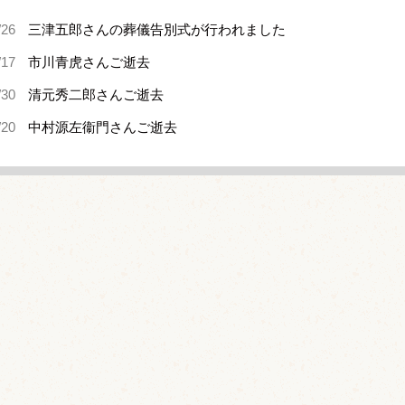
/26
三津五郎さんの葬儀告別式が行われました
/17
市川青虎さんご逝去
/30
清元秀二郎さんご逝去
/20
中村源左衞門さんご逝去