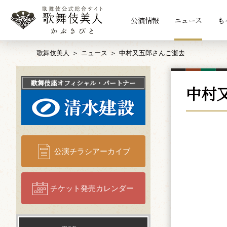
公演情報
ニュース
も
歌舞伎美人
ニュース
中村又五郎さんご逝去
歌舞伎座
オフィシャル・パートナー
中村
公演チラシアーカイブ
チケット発売カレンダー