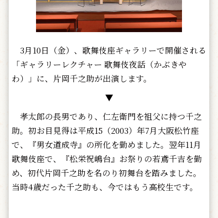
3月10日（金）、歌舞伎座ギャラリーで開催される
「ギャラリーレクチャー 歌舞伎夜話（かぶきや
わ）」に、片岡千之助が出演します。
▼
孝太郎の長男であり、仁左衛門を祖父に持つ千之
助。初お目見得は平成15（2003）年7月大阪松竹座
で、『男女道成寺』の所化を勤めました。翌年11月
歌舞伎座で、『松栄祝嶋台』お祭りの若鳶千吉を勤
め、初代片岡千之助を名のり初舞台を踏みました。
当時4歳だった千之助も、今ではもう高校生です。