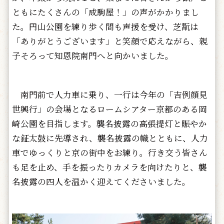
ともにたくさんの「成駒屋！」の声がかかりまし
た。円山公園を練り歩く間も声援を受け、芝翫は
「ありがとうございます」と笑顔で応えながら、親
子そろって知恩院南門へと向かいました。
南門前で人力車に乗り、一行は今年の「吉例顔見
世興行」の会場となるロームシアター京都のある岡
崎公園を目指します。襲名披露の高張提灯と賑やか
な鉦太鼓に先導され、襲名披露の幟とともに、人力
車でゆっくりと京の街中をお練り。行き交う皆さん
も足を止め、手を振ったりカメラを向けたりと、襲
名披露の四人を温かく迎えてくださいました。