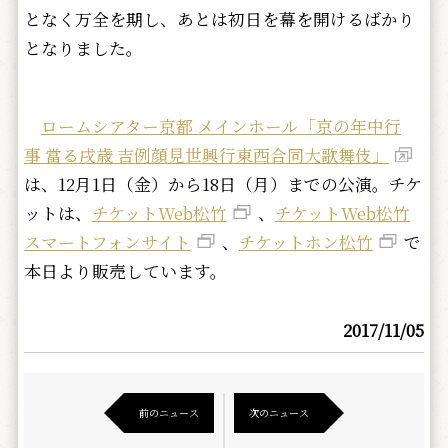
となく万全を期し、あとは初日を幕を開けるばかり
となりました。
ロームシアター京都 メインホール「京の年中行
事 當る戌歳 吉例顔見世興行東西合同大歌舞伎」
は、12月1日（金）から18日（月）までの公演。チケ
ットは、
チケットWeb松竹
、
チケットWeb松竹
スマートフォンサイト
、
チケットホン松竹
で
本日より販売しています。
2017/11/05
前のニュース
次のニュース