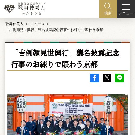
メニュー
検索
歌舞伎美人
ニュース
「吉例顔見世興行」襲名披露記念行事のお練りで賑わう京都
「吉例顔見世興行」襲名披露記念
行事のお練りで賑わう京都