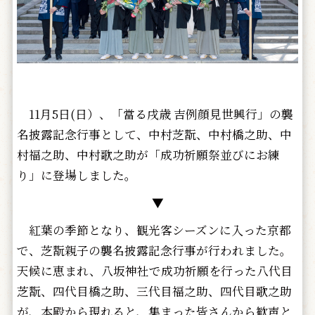
11月5日(日）、「當る戌歳 吉例顔見世興行」の襲
名披露記念行事として、中村芝翫、中村橋之助、中
村福之助、中村歌之助が「成功祈願祭並びにお練
り」に登場しました。
▼
紅葉の季節となり、観光客シーズンに入った京都
で、芝翫親子の襲名披露記念行事が行われました。
天候に恵まれ、八坂神社で成功祈願を行った八代目
芝翫、四代目橋之助、三代目福之助、四代目歌之助
が、本殿から現れると、集まった皆さんから歓声と