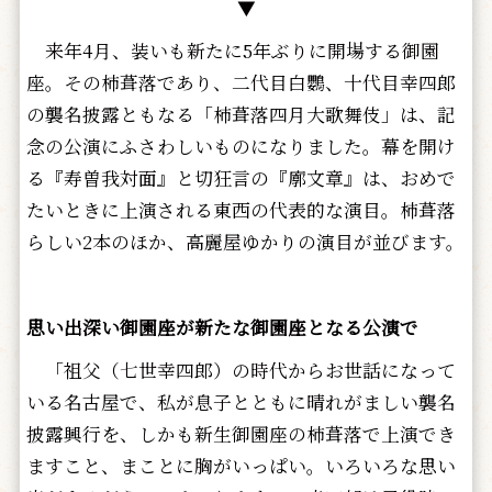
▼
来年4月、装いも新たに5年ぶりに開場する御園
座。その柿葺落であり、二代目白鸚、十代目幸四郎
の襲名披露ともなる「柿葺落四月大歌舞伎」は、記
念の公演にふさわしいものになりました。幕を開け
る『寿曽我対面』と切狂言の『廓文章』は、おめで
たいときに上演される東西の代表的な演目。柿葺落
らしい2本のほか、高麗屋ゆかりの演目が並びます。
思い出深い御園座が新たな御園座となる公演で
「祖父（七世幸四郎）の時代からお世話になって
いる名古屋で、私が息子とともに晴れがましい襲名
披露興行を、しかも新生御園座の柿葺落で上演でき
ますこと、まことに胸がいっぱい。いろいろな思い