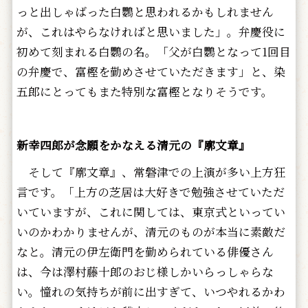
っと出しゃばった白鸚と思われるかもしれません
が、これはやらなければと思いました」。弁慶役に
初めて刻まれる白鸚の名。「父が白鸚となって1回目
の弁慶で、富樫を勤めさせていただきます」と、染
五郎にとってもまた特別な富樫となりそうです。
新幸四郎が念願をかなえる清元の『廓文章』
そして『廓文章』、常磐津での上演が多い上方狂
言です。「上方の芝居は大好きで勉強させていただ
いていますが、これに関しては、東京式といってい
いのかわかりませんが、清元のものが本当に素敵だ
なと。清元の伊左衛門を勤められている俳優さん
は、今は澤村藤十郎のおじ様しかいらっしゃらな
い。憧れの気持ちが前に出すぎて、いつやれるかわ