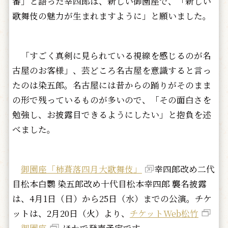
番」と語った幸四郎は、新しい御園座で、「新しい
歌舞伎の魅力が生まれますように」と願いました。
「すごく真剣に見られている視線を感じるのが名
古屋のお客様」、芸どころ名古屋を意識すると言っ
たのは染五郎。名古屋には昔からの踊りがそのまま
の形で残っているものが多いので、「その面白さを
勉強し、お披露目できるようにしたい」と抱負を述
べました。
御園座「柿葺落四月大歌舞伎」
幸四郎改め二代
目松本白鸚 染五郎改め十代目松本幸四郎 襲名披露
は、4月1日（日）から25日（水）までの公演。チケ
ットは、2月20日（火）より、
チケットWeb松竹
、
御園座
ほかで発売予定です。