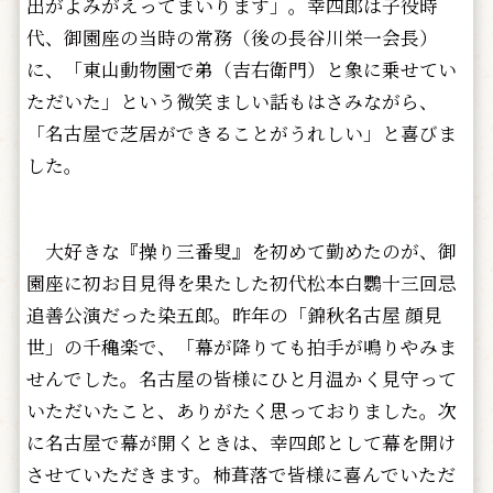
出がよみがえってまいります」。幸四郎は子役時
代、御園座の当時の常務（後の長谷川栄一会長）
に、「東山動物園で弟（吉右衛門）と象に乗せてい
ただいた」という微笑ましい話もはさみながら、
「名古屋で芝居ができることがうれしい」と喜びま
した。
大好きな『操り三番叟』を初めて勤めたのが、御
園座に初お目見得を果たした初代松本白鸚十三回忌
追善公演だった染五郎。昨年の「錦秋名古屋 顔見
世」の千穐楽で、「幕が降りても拍手が鳴りやみま
せんでした。名古屋の皆様にひと月温かく見守って
いただいたこと、ありがたく思っておりました。次
に名古屋で幕が開くときは、幸四郎として幕を開け
させていただきます。柿葺落で皆様に喜んでいただ