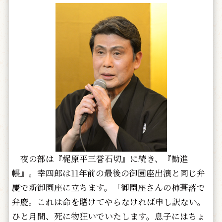
夜の部は『梶原平三誉石切』に続き、『勧進
帳』。幸四郎は11年前の最後の御園座出演と同じ弁
慶で新御園座に立ちます。「御園座さんの柿葺落で
弁慶。これは命を賭けてやらなければ申し訳ない。
ひと月間、死に物狂いでいたします。息子にはちょ