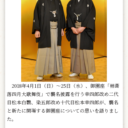
2018年4月1日（日）～25日（水）、御園座「柿葺
落四月大歌舞伎」で襲名披露を行う幸四郎改め二代
目松本白鸚、染五郎改め十代目松本幸四郎が、襲名
と新たに開場する御園座についての思いを語りまし
た。