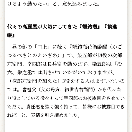
けるよう勤めたい」と、意気込みました。
代々の高麗屋が大切にしてきた『籠釣瓶』『勧進
帳』
昼の部の「口上」に続く『籠釣瓶花街酔醒（かご
つるべさとのえいざめ）』で、染五郎が初役の次郎
左衛門、幸四郎は長兵衛を勤めます。染五郎は「治
六、栄之丞では出させていただいておりますが、
（次郎左衛門を加えた）3役をする人はまずいないの
では。
曾祖父（
父の母方、
初世吉右衛門）から代々当
り役としている役をもって幸四郎のお披露目をさせてい
ただく。責任感を強く強く持って、皆様にお披露目でき
れば」と、表情を引き締めました。