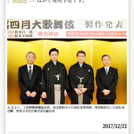
▲
左より、小笠原剛御園座会長、染五郎改め十代目松本幸四郎、幸四郎改め二代目松本
白鸚、安孫子正松竹株式会社副社長
2017/12/21