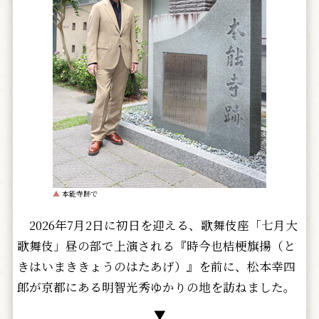
▲
本能寺跡で
2026年7月2日に初日を迎える、歌舞伎座「七月大
歌舞伎」昼の部で上演される『時今也桔梗旗揚（と
きはいまききょうのはたあげ）』を前に、松本幸四
郎が京都にある明智光秀ゆかりの地を訪ねました。
▼