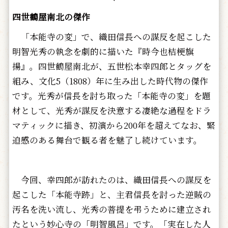
四世鶴屋南北の傑作
「本能寺の変」で、織田信長への謀反を起こした
明智光秀の執念を劇的に描いた『時今也桔梗旗
揚』。四世鶴屋南北が、五世松本幸四郎とタッグを
組み、文化5（1808）年に生み出した時代物の傑作
です。光秀が信長を討ち取った「本能寺の変」を題
材として、光秀が謀反を決意する凄絶な過程をドラ
マティックに描き、初演から200年を超えてなお、緊
迫感のある舞台で観る者を魅了し続けています。
今回、幸四郎が訪れたのは、織田信長への謀反を
起こした「本能寺跡」と、主君信長を討った逆賊の
汚名を洗い流し、光秀の菩提を弔うために建立され
たという妙心寺の「明智風呂」です。「実在した人