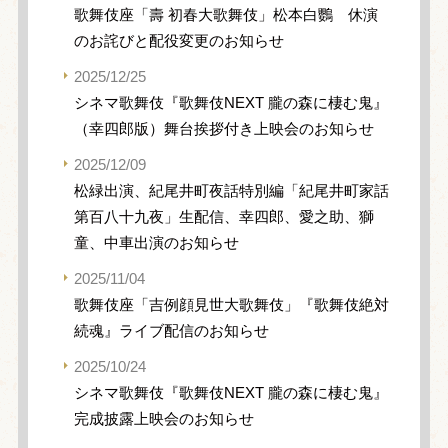
歌舞伎座「壽 初春大歌舞伎」松本白鸚 休演
のお詫びと配役変更のお知らせ
2025/12/25
シネマ歌舞伎『歌舞伎NEXT 朧の森に棲む鬼』
（幸四郎版）舞台挨拶付き上映会のお知らせ
2025/12/09
松緑出演、紀尾井町夜話特別編「紀尾井町家話
第百八十九夜」生配信、幸四郎、愛之助、獅
童、中車出演のお知らせ
2025/11/04
歌舞伎座「吉例顔見世大歌舞伎」『歌舞伎絶対
続魂』ライブ配信のお知らせ
2025/10/24
シネマ歌舞伎『歌舞伎NEXT 朧の森に棲む鬼』
完成披露上映会のお知らせ