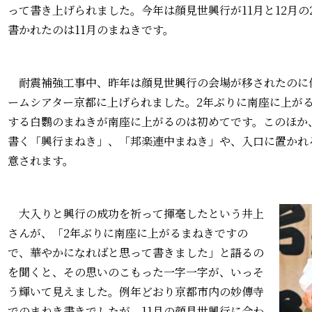
って書き上げられました。今年は顔見世興行が11月と12月
書かれたのは11月のまねきです。
耐震補強工事中、昨年は顔見世興行の会場が移されたのに
ームシアター京都に上げられました。2年ぶりに南座に上がる
する白鸚のまねきが南座に上がるのは初めてです。このほか
書く「興行まねき」、「邦楽連中まねき」や、入口に置かれ
意されます。
大入りと興行の成功を祈って揮毫したという井上
さんが、「2年ぶりに南座に上がるまねきですの
で、
華やかになればと思って書きました」と語るの
を聞くと、その思いのこもった一字一字が、いっそ
う輝いて見えました。例年どおり京都市内の妙傳寺
でのまねき書きでしたが、11月の顔見世興行に合わ