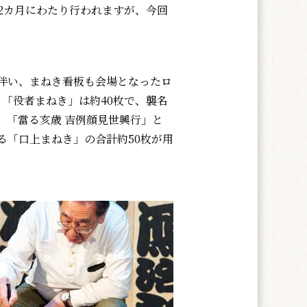
の2カ月にわたり行われますが、今回
伴い、まねき看板も会場となったロ
「役者まねき」は約40枚で、襲名
、「當る亥歳 吉例顔見世興行」と
る「口上まねき」の合計約50枚が用