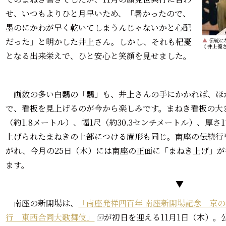
せ、いつもよりひと月早いため、「暑かったので、
墨のにかわが早く乾いてしまうんじゃないかと心配
だった」と明かした井上さん。しかし、それも杞憂
▲
伝統に
く井上優
となる出来栄えで、ひと安心と笑顔を見せました。
画数の多い白鸚の「鸚」も、井上さんの手にかかれば、ほ
で、看板を見上げるのが今から楽しみです。まねき看板の大
（約1.8メートル）、幅1尺（約30.3センチメートル）、厚
上げられたまねきの上部につける庵形も同じ。南座の伝統行
がれ、今月の25日（木）には南座の正面に「まねき上げ」
ます。
▼
南座の新開場は、
「南座発祥四百年 南座新開場記念 京の
行 東西合同大歌舞伎」
が初日を迎える11月1日（木）。