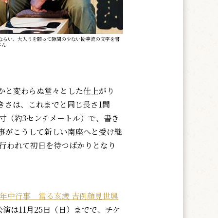
ならい、大入りを願って隙間の少ない勘亭流の文字を書
さん
かと変わらぬ堂々とした仕上がり
きさは、これまでと同じ長さ1間
さ1寸（約3センチメートル）で、書き
事がこうして新しい南座へと受け継
が行われて初日を待つばかりとなり
年中行事 當る亥歳 吉例顔見世興
公演は11月25日（日）までで、チケ