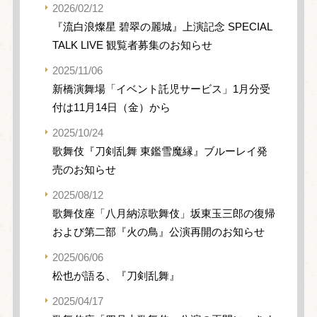
2026/02/12
『流白浪燦星 碧翠の麗城』上演記念 SPECIAL
TALK LIVE 観覧者募集のお知らせ
2025/11/06
新橋演舞場「イベント託児サービス」1月分受
付は11月14日（金）から
2025/10/24
歌舞伎『刀剣乱舞 東鑑雪魔縁』ブルーレイ発
売のお知らせ
2025/08/12
歌舞伎座「八月納涼歌舞伎」坂東玉三郎の復帰
および第二部『火の鳥』公演再開のお知らせ
2025/06/06
松也が語る、『刀剣乱舞』
2025/04/17