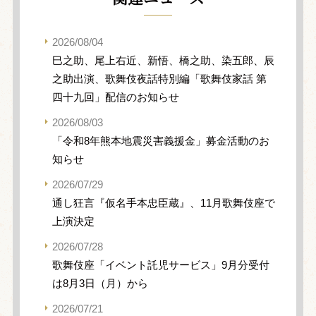
2026/08/04
巳之助、尾上右近、新悟、橋之助、染五郎、辰
之助出演、歌舞伎夜話特別編「歌舞伎家話 第
四十九回」配信のお知らせ
2026/08/03
「令和8年熊本地震災害義援金」募金活動のお
知らせ
2026/07/29
通し狂言『仮名手本忠臣蔵』、11月歌舞伎座で
上演決定
2026/07/28
歌舞伎座「イベント託児サービス」9月分受付
は8月3日（月）から
2026/07/21