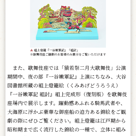
▲
組上燈籠『一谷嫩軍記』「組討」
※歌舞伎座ご観劇のお客様のみ展示をご覧いただけます
また、歌舞伎座では「猿若祭二月大歌舞伎」公演
期間中、夜の部『一谷嫩軍記』上演にちなみ、大谷
図書館所蔵の組上燈籠絵（くみあげどうろうえ）
『一谷嫩軍記 組討』組上完成形（復刻版）を歌舞伎
座場内で展示します。躍動感あふれる騎馬武者や、
大海原に浮かぶ豪華な御座船の迫力ある錦絵をご観
劇の際にぜひご覧ください。組上燈籠は江戸期から
昭和期まで広く流行した錦絵の一種で、立体に組み