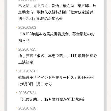
巳之助、尾上右近、新悟、橋之助、染五郎、辰
之助出演、歌舞伎夜話特別編「歌舞伎家話 第
四十九回」配信のお知らせ
2026/08/03
「令和8年熊本地震災害義援金」募金活動のお
知らせ
2026/07/29
通し狂言『仮名手本忠臣蔵』、11月歌舞伎座で
上演決定
2026/07/28
歌舞伎座「イベント託児サービス」9月分受付
は8月3日（月）から
2026/07/21
『忠僕元助』、12月歌舞伎座で上演決定
2026/07/18