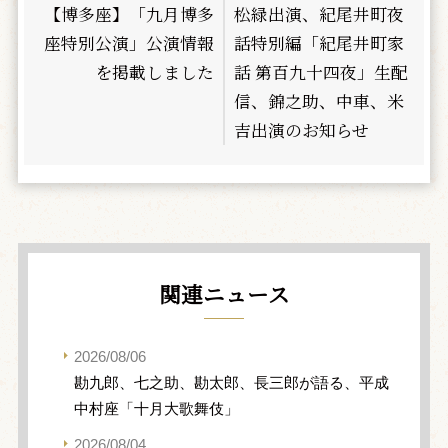
【博多座】「九月博多
松緑出演、紀尾井町夜
座特別公演」公演情報
話特別編「紀尾井町家
を掲載しました
話 第百九十四夜」生配
信、錦之助、中車、米
吉出演のお知らせ
関連ニュース
2026/08/06
勘九郎、七之助、勘太郎、長三郎が語る、平成
中村座「十月大歌舞伎」
2026/08/04