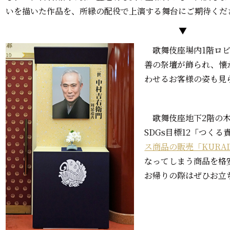
いを描いた作品を、所縁の配役で上演する舞台にご期待くだ
▼
歌舞伎座場内1階ロビ
善の祭壇が飾られ、懐
わせるお客様の姿も見
歌舞伎座地下2階の木
SDGs目標12「つく
ス商品の販売「KURAD
なってしまう商品を格
お帰りの際はぜひお立