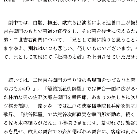
劇中では、白鸚、梅玉、歌六ら出演者による追善口上が披
吉右衛門のもとで芸道の修行をし、その芸を後世に伝えるた
弟・二世吉右衛門について、「兄として誠に誇りと思うこと
ますゆえ、別れはいつも悲しい、侘しいものでございます。
て、兄として初役にて『松浦の太鼓』を上演させていただき
続いては、二世吉右衛門の当り役の名場面をつづるひと幕
のおもかげ）』。「籠釣瓶花街酔醒」では舞台一面に広がる
た朴訥な男の佐野次郎左衛門を幸四郎、あまりの美しさに次
ツ橋を福助、「鈴ヶ森」では江戸の俠客幡随院長兵衛を錦之
歌昇、「熊谷陣屋」では熊谷次郎直実を幸四郎が勤め、続く
る佐々木盛綱らがだんまり模様で見せます。幕切れでは熊谷
みを見せ、故人の舞台での姿が偲ばれる舞台に、客席は割れ