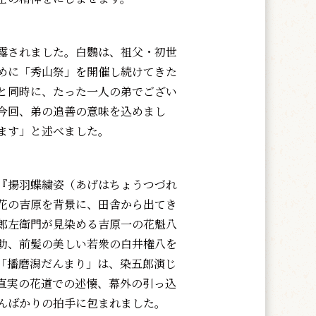
露されました。白鸚は、祖父・初世
めに「秀山祭」を開催し続けてきた
と同時に、たった一人の弟でござい
今回、弟の追善の意味を込めまし
ます」と述べました。
『揚羽蝶繍姿（あげはちょうつづれ
花の吉原を背景に、田舎から出てき
郎左衛門が見染める吉原一の花魁八
助、前髪の美しい若衆の白井権八を
「播磨潟だんまり」は、染五郎演じ
直実の花道での述懐、幕外の引っ込
んばかりの拍手に包まれました。