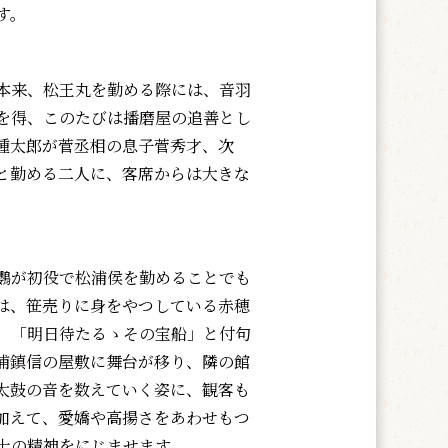
す。
本来、松王丸を勤める際には、音羽
を得、このたびは播磨屋の追善とし
種太郎が菅丞相の息子菅秀才、次
と勤める二人に、客席からは大きな
鸚が初役で松浦侯を勤めることでも
は、笹売りに身をやつしている赤穂
、「明日待たるゝその宝船」と付句
浦鎮信の屋敷に舞台が移り、隣の館
太鼓の音を数えていく姿に、観客も
加えて、愛嬌や高揚さをあわせもつ
士の精神をにじませます。