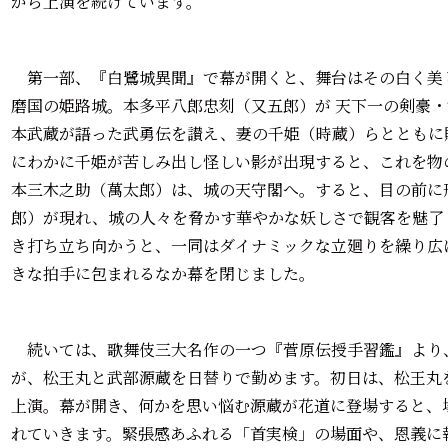
がら上演を続けています。
第一部、『白鷺城異聞』で幕が開くと、舞台はその白く美し
磨国の姫路城。本多平八郎忠刻（又五郎）が 天下一の剣豪
本武蔵が語った武勇伝を讃え、妻の千姫（時蔵）らとともに
にわかに千姫が苦しみ出し怪しい影が出現すると、これを物
本三木之助（萬太郎）は、城の天守閣へ。すると、目の前に
郎）が現れ、城の人々を脅かす華やかな妖しさで観客を魅了
き打ち立ち向かうと、一同はダイナミックな立廻りを繰り広
きな拍手に包まれるなか幕を閉じました。
続いては、歌舞伎三大名作の一つ『菅原伝授手習鑑』より
が、松王丸と武部源蔵を日替りで勤めます。初日は、松王丸
上演。幕が開き、何かを思い悩む源蔵が花道に登場すると、
れていきます。緊張感あふれる「首実検」の場面や、恩義に