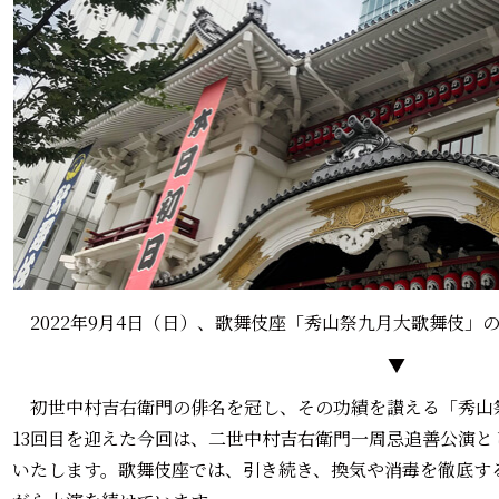
2022年9月4日（日）、歌舞伎座「秀山祭九月大歌舞伎」
▼
初世中村吉右衛門の俳名を冠し、その功績を讃える「秀山祭
13回目を迎えた今回は、二世中村吉右衛門一周忌追善公演
いたします。歌舞伎座では、引き続き、換気や消毒を徹底す