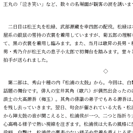
王丸の「泣き笑い」など、数々の名場面が観客の涙を誘いま
二日目は松王丸を松緑、武部源蔵を幸四郎の配役。松緑は
屋系の銀鼠の雪持の衣裳を着用していますが、菊五郎の理解
て、黒の衣裳を着用し臨みます。また、当月は歌昇の長男・
男・秀乃介が松王丸の息子小太郎で初舞台を踏みます。堂々
拍手が送られました。
◇
第二部は、秀山十種の内『松浦の太鼓』から。今回は、白
話題の舞台です。俳人の宝井其角（歌六）が偶然出会ったの
浪士の大高源吾（梅玉）。其角の俳諧の弟子でもある源吾は
を残し去っていきます。翌日、句会が催されている大名・松
から陣太鼓の音が聞こえると、松浦侯が一つ、二つと指折り
心高鳴る様子で熱い視線を注ぎます。松浦侯は大名の風格に
役柄。白鸚は、松浦侯の裏表のない様子や忠義を重んじる武