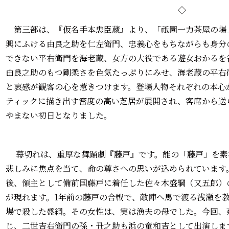
◇
第三部は、『仮名手本忠臣蔵』より、「祇園一力茶屋の場
興にふける由良之助を仁左衛門、忠義心をもちながらも身分
できない平右衛門を海老蔵、女方の大役である遊女おかるを
由良之助のもつ剛柔さを色気たっぷりにみせ、海老蔵の平右
と哀感が観客の心を惹きつけます。登場人物それぞれの本心
ティックに描き出す密度の高い芝居が展開され、客席から送
やまない初日となりました。
幕切れは、重厚な舞踊劇『藤戸』です。能の「藤戸」を素
悲しみに焦点を当て、命の尊さへの思いが込められています
後、領主として備前国藤戸に着任した佐々木盛綱（又五郎）
が現れます。1年前の藤戸の合戦で、敵陣へ馬で渡る浅瀬を
場で殺した盛綱。その女性は、実は漁夫の母でした。今回、
じ、二世吉右衛門の孫・丑之助も浜の童和吉として出演しま