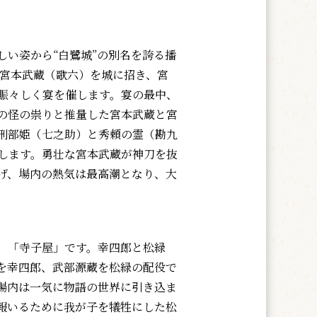
い姿から“白鷺城”の別名を誇る播
・宮本武蔵（歌六）を城に招き、宮
賑々しく宴を催します。宴の最中、
の怪の祟りと推量した宮本武蔵と宮
刑部姫（七之助）と秀頼の霊（勘九
します。勇壮な宮本武蔵が神刀を抜
げ、場内の熱気は最高潮となり、大
、「寺子屋」です。幸四郎と松緑
を幸四郎、武部源蔵を松緑の配役で
場内は一気に物語の世界に引き込ま
報いるために我が子を犠牲にした松