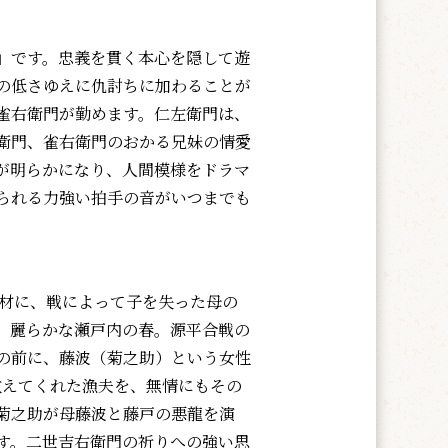
」です。忠義を貫く本心を隠して遊
の低さゆえに仇討ちに加わることが
雀右衛門が勤めます。仁左衛門は、
衛門、雀右衛門のおかる兄妹の情愛
が明らかになり、人間模様をドラマ
られる力強い拍手の音がいつまでも
材に、戦によって子を失った母の
。麗らかな瀬戸内の春。源平合戦の
の前に、藤波（菊之助）という女性
教えてくれた漁夫を、無情にもその
菊之助が母藤波と藤戸の悪龍を演
す。二世吉右衛門の祈りへの強い思