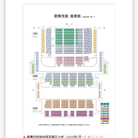
▲
歌舞伎座新座席等級区分表（2025年7月～）[
拡大する
]