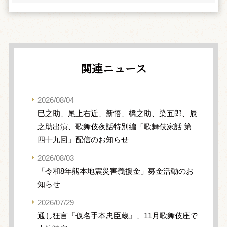
関連ニュース
2026/08/04
巳之助、尾上右近、新悟、橋之助、染五郎、辰
之助出演、歌舞伎夜話特別編「歌舞伎家話 第
四十九回」配信のお知らせ
2026/08/03
「令和8年熊本地震災害義援金」募金活動のお
知らせ
2026/07/29
通し狂言『仮名手本忠臣蔵』、11月歌舞伎座で