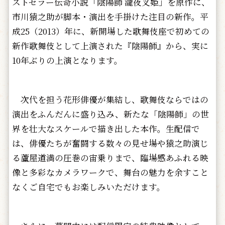
ストセラー伝奇小説「陰陽師 瀧夜叉姫」を原作に、
市川猿之助が脚本・演出を手掛けた注目の新作。平
成25（2013）年に、新開場した歌舞伎座で初めての
新作歌舞伎として上演された『陰陽師』から、実に
10年ぶりの上演となります。
次代を担う花形俳優が集結し、歌舞伎ならではの
演出をふんだんに盛り込み、新たな「陰陽師」の世
界を壮大なスケールで描き出した本作。生配信で
は、俳優たちが奮闘する数々の見せ場や猿之助演じ
る蘆屋道満の圧巻の宙乗りまで、臨場感あふれる映
像と多彩なカメラワークで、舞台の魅力を余すこと
なくご自宅でもお楽しみいただけます。