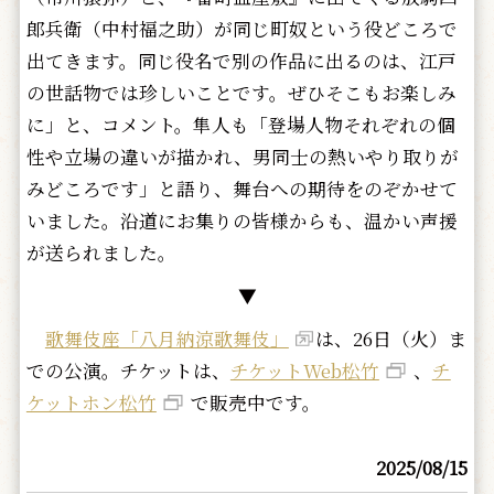
郎兵衛（中村福之助）が同じ町奴という役どころで
出てきます。同じ役名で別の作品に出るのは、江戸
の世話物では珍しいことです。ぜひそこもお楽しみ
に」と、コメント。隼人も「登場人物それぞれの個
性や立場の違いが描かれ、男同士の熱いやり取りが
みどころです」と語り、舞台への期待をのぞかせて
いました。沿道にお集りの皆様からも、温かい声援
が送られました。
▼
歌舞伎座「八月納涼歌舞伎」
は、26日（火）ま
での公演。チケットは、
チケットWeb松竹
、
チ
ケットホン松竹
で販売中です。
2025/08/15