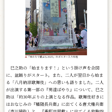
▲
「ゆかたで銀ぶら2025」の
ポ
スター入り氷柱
巳之助の「始まります！」という掛け声を合図
に、盆踊りがスタート。また、二人が翌日から始ま
る「八月納涼歌舞伎」への思いも語りました。二人
が出演する第一部の『男達ばやり』について、巳之
助は「約30年ぶりの上演となる作品。歌舞伎好きに
はおなじみの『幡随長兵衛』に出てくる唐犬権兵衛
（市川猿弥）と、『番町皿屋敷』に出てくる放駒四