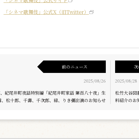
「シネマ歌舞伎」公式サイト
「シネマ歌舞伎」公式X（旧Twitter）
前のニュース
次
2025/08/26
2025/08/28
演、紀尾井町夜話特別編「紀尾井町家話 第百八十夜」生
松竹大谷図
信、松十郎、千壽、千次郎、緑、りき彌出演のお知らせ
料紹介のお