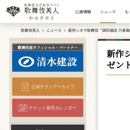
公演情報
ニュース
も
歌舞伎美人
ニュース
新作シネマ歌舞伎『源氏物語 六条
歌舞伎座
オフィシャル・パートナー
新作
ゼン
公演チラシアーカイブ
チケット発売カレンダー