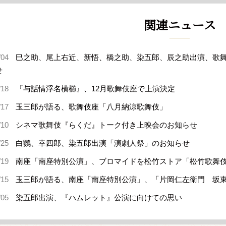
関連ニュース
/04
巳之助、尾上右近、新悟、橋之助、染五郎、辰之助出演、歌舞
せ
/18
『与話情浮名横櫛』、12月歌舞伎座で上演決定
/17
玉三郎が語る、歌舞伎座「八月納涼歌舞伎」
/10
シネマ歌舞伎『らくだ』トーク付き上映会のお知らせ
/25
白鸚、幸四郎、染五郎出演「演劇人祭」のお知らせ
/19
南座「南座特別公演」、ブロマイドを松竹ストア「松竹歌舞
/15
玉三郎が語る、南座「南座特別公演」、「片岡仁左衛門 坂東
/05
染五郎出演、『ハムレット』公演に向けての思い