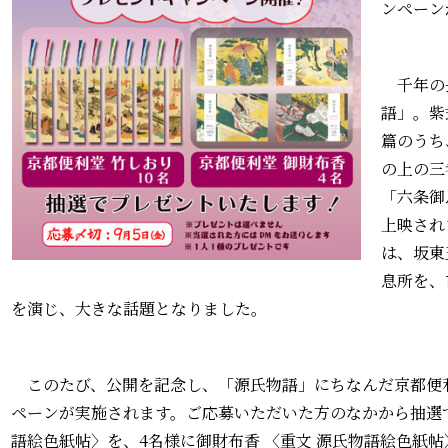
ンペーン
千年の
語」。紫
篇のうち
の上の三
「六条御
上映され
は、坂東
息所を、
を演じ、大きな話題となりました。
このたび、公開を記念し、「源氏物語」にちなんだ京都便
ペーンが実施されます。ご応募いただいた方のなかから抽選で
語絵色紙帖〉を、4名様に御財布香 〈重文 源氏物語絵色紙