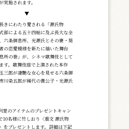
が実施されます。
▼
長きにわたり愛される「源氏物
式部による五十四帖に及ぶ長大な全
、六条御息所、光源氏とその妻・葵
者の恋愛模様を新たに描いた舞台
息所の巻」が、シネマ歌舞伎として
ます。歌舞伎座で上演された本作
玉三郎が凄艶な女心を見せる六条御
市川染五郎が稀代の貴公子・光源氏
利堂のアイテムのプレゼントキャン
10名様に竹しおり〈重文 源氏物
帖〉をプレゼントします。詳細は下記