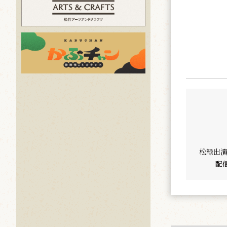
松緑出
配