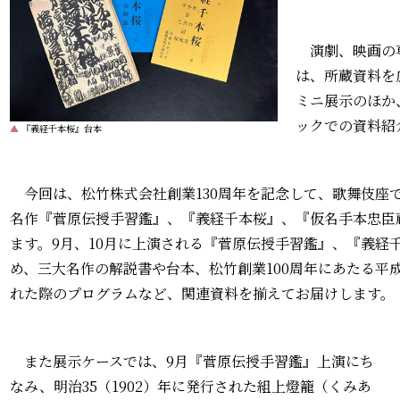
演劇、映画の
は、所蔵資料を
ミニ展示のほか、
ックでの資料紹
▲
『義経千本桜』台本
今回は、松竹株式会社創業130周年を記念して、歌舞伎座
名作『菅原伝授手習鑑』、『義経千本桜』、『仮名手本忠臣
ます。9月、10月に上演される『菅原伝授手習鑑』、『義経
め、三大名作の解説書や台本、松竹創業100周年にあたる平成
れた際のプログラムなど、関連資料を揃えてお届けします。
また展示ケースでは、9月『菅原伝授手習鑑』上演にち
なみ、明治35（1902）年に発行された組上燈籠（くみあ