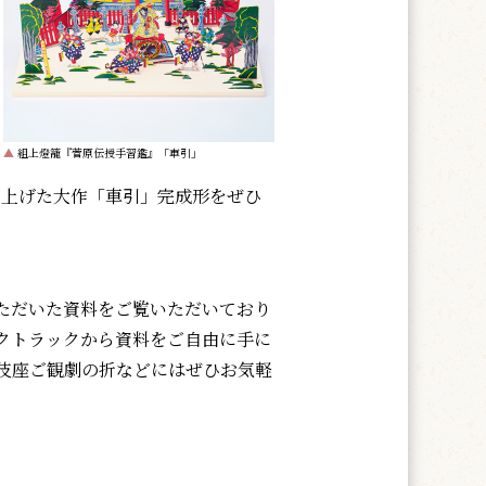
▲
組上燈籠『菅原伝授手習鑑』「車引」
み上げた大作「車引」完成形をぜひ
ただいた資料をご覧いただいており
クトラックから資料をご自由に手に
伎座ご観劇の折などにはぜひお気軽