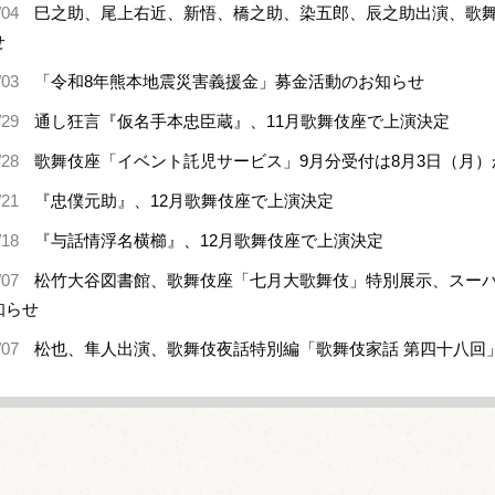
/04
巳之助、尾上右近、新悟、橋之助、染五郎、辰之助出演、歌舞
せ
/03
「令和8年熊本地震災害義援金」募金活動のお知らせ
/29
通し狂言『仮名手本忠臣蔵』、11月歌舞伎座で上演決定
/28
歌舞伎座「イベント託児サービス」9月分受付は8月3日（月）
/21
『忠僕元助』、12月歌舞伎座で上演決定
/18
『与話情浮名横櫛』、12月歌舞伎座で上演決定
/07
松竹大谷図書館、歌舞伎座「七月大歌舞伎」特別展示、スー
知らせ
/07
松也、隼人出演、歌舞伎夜話特別編「歌舞伎家話 第四十八回