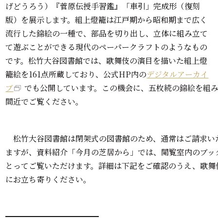
げどうろう）『菅原伝授手習鑑』「車引」完成形（復刻
版）を展示します。組上燈籠は江戸期から昭和期まで広く
流行した錦絵の一種で、部品を切り出し、立体に組み立て
て遊ぶことができる現代のペーパークラフトのようなもの
です。松竹大谷図書館では、歌舞伎の演目を描いた組上燈
籠絵を161点所蔵しており、公式HP内の
デジタルアーカイ
ブ
でも公開しています。この機会に、五枚続の錦絵を組
間近でご覧ください。
松竹大谷図書館は閉架式の図書館のため、通常はご請求い
ますが、資料紹介「今月の芝居から」では、閲覧室内のブッ
とってご覧いただけます。詳細は下記をご確認のうえ、歌舞
にお立ち寄りください。
━━━━━━━━━━━━