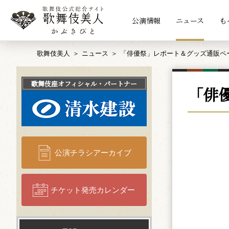
公演情報
ニュース
も
歌舞伎美人
ニュース
「俳優祭」レポート＆グッズ通販ペ
歌舞伎座
オフィシャル・パートナー
「俳
公演チラシアーカイブ
チケット発売カレンダー