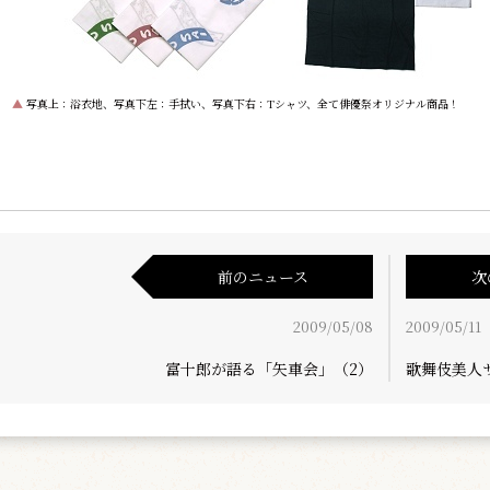
▲
写真上：浴衣地、写真下左：手拭い、写真下右：Tシャツ、全て俳優祭オリジナル商品！
前のニュース
次
2009/05/08
2009/05/11
富十郎が語る「矢車会」（2）
歌舞伎美人