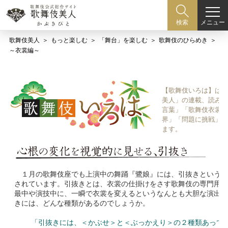
メニュー
検索
歌舞伎美人
もっと楽しむ
「舞台」を楽しむ
歌舞伎のひらめき
～衣裳編～
【歌舞伎いろは】は歌
美人」の連載、読み物
言葉」「歌舞伎衣裳、
界」「問題に挑戦」な
ます。
１月の歌舞伎座でも上演中の舞踊『鷺娘』には、引抜きという演
されています。引抜きとは、衣裳の仕掛けをさす歌舞伎の専門用語
最中や演技中に、一瞬で衣裳を変えるというなんとも大胆な演出で
きには、どんな種類があるのでしょうか。
「引抜きには、＜かぶせ＞と＜ぶっかえり＞の２種類あって