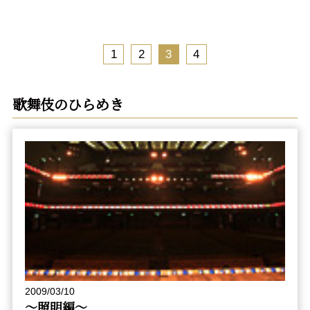
1
2
3
4
歌舞伎のひらめき
2009/03/10
～照明編～