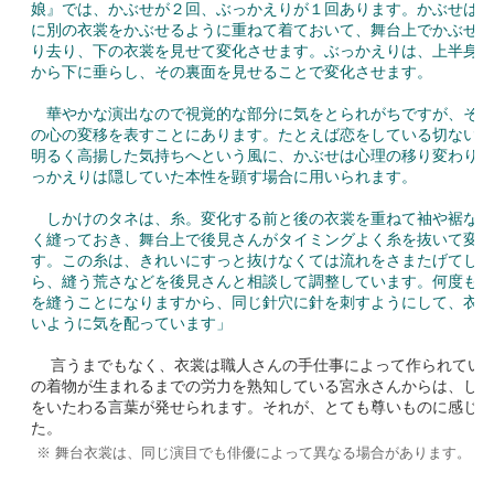
娘』では、かぶせが２回、ぶっかえりが１回あります。かぶせは、
に別の衣裳をかぶせるように重ねて着ておいて、舞台上でかぶせた
り去り、下の衣裳を見せて変化させます。ぶっかえりは、上半身の
から下に垂らし、その裏面を見せることで変化させます。
華やかな演出なので視覚的な部分に気をとられがちですが、その
の心の変移を表すことにあります。たとえば恋をしている切ない心
明るく高揚した気持ちへという風に、かぶせは心理の移り変わりを
っかえりは隠していた本性を顕す場合に用いられます。
しかけのタネは、糸。変化する前と後の衣裳を重ねて袖や裾など
く縫っておき、舞台上で後見さんがタイミングよく糸を抜いて変化
す。この糸は、きれいにすっと抜けなくては流れをさまたげてしま
ら、縫う荒さなどを後見さんと相談して調整しています。何度も同
を縫うことになりますから、同じ針穴に針を刺すようにして、衣裳
いように気を配っています」
言うまでもなく、衣裳は職人さんの手仕事によって作られてい
の着物が生まれるまでの労力を熟知している宮永さんからは、しぜ
をいたわる言葉が発せられます。それが、とても尊いものに感じら
た。
※ 舞台衣裳は、同じ演目でも俳優によって異なる場合があります。