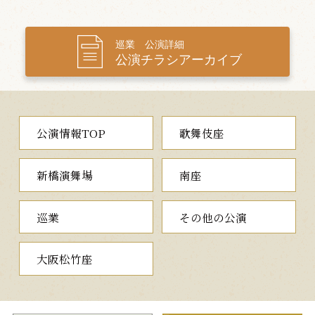
三、連獅子
（れんじし）
文殊菩薩の浄土と言われる唐の清涼山に架かる石橋にやって来
巡業 公演詳細
公演チラシアーカイブ
たのは、狂言師の右近と左近の親子。手獅子を携えたふたりは、
親獅子が仔獅子を千尋の谷に突き落とし、這い上がってきた子だ
けを育てるという故事を踊ります。
その後、ふたりの旅僧が現れますが、互いの宗派が違うことが
公演情報TOP
歌舞伎座
わかると宗論を始めます。やがて、親子の獅子の精が現れ、獅子
の狂いを勇壮に舞い納めます。この獅子の毛振りが見どころの長
唄舞踊です。
新橋演舞場
南座
巡業
その他の公演
大阪松竹座