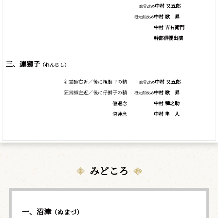
中村 又五郎
歌昇改め
中村
歌
昇
種太郎改め
中村 吉右衛門
幹部俳優出演
三、連獅子
（れんじし）
狂言師右近／後に親獅子の精
中村 又五郎
歌昇改め
狂言師左近／後に仔獅子の精
中村
歌
昇
種太郎改め
僧遍念
中村 種之助
僧蓮念
中村
隼
人
みどころ
一、沼津
（ぬまづ）