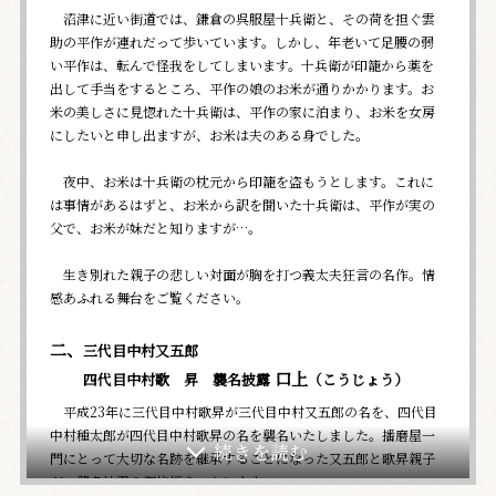
沼津に近い街道では、鎌倉の呉服屋十兵衛と、その荷を担ぐ雲
助の平作が連れだって歩いています。しかし、年老いて足腰の弱
い平作は、転んで怪我をしてしまいます。十兵衛が印籠から薬を
出して手当をするところ、平作の娘のお米が通りかかります。お
米の美しさに見惚れた十兵衛は、平作の家に泊まり、お米を女房
にしたいと申し出ますが、お米は夫のある身でした。
夜中、お米は十兵衛の枕元から印籠を盗もうとします。これに
は事情があるはずと、お米から訳を聞いた十兵衛は、平作が実の
父で、お米が妹だと知りますが…。
生き別れた親子の悲しい対面が胸を打つ義太夫狂言の名作。情
感あふれる舞台をご覧ください。
二、
三代目中村又五郎
口上
四代目中村歌 昇 襲名披露
（こうじょう）
平成23年に三代目中村歌昇が三代目中村又五郎の名を、四代目
中村種太郎が四代目中村歌昇の名を襲名いたしました。播磨屋一
門にとって大切な名跡を継承することになった又五郎と歌昇親子
が、襲名披露の御挨拶をいたします。