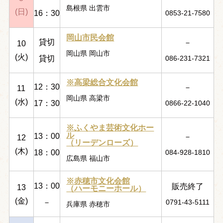
島根県 出雲市
(日)
16：30
0853-21-7580
岡山市民会館
貸切
－
10
岡山県 岡山市
(火)
貸切
086-231-7321
※高梁総合文化会館
12：30
－
11
岡山県 高梁市
(水)
17：30
0866-22-1040
※ふくやま芸術文化ホー
ル
13：00
－
12
（リーデンローズ）
(木)
18：00
084-928-1810
広島県 福山市
※赤穂市文化会館
13：00
販売終了
13
（ハーモニーホール）
(金)
－
0791-43-5111
兵庫県 赤穂市