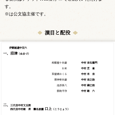
す。
※は公文協主催です。
演目と配役
伊賀越道中双六
一、沼津
（ぬまづ）
呉服屋十兵衛
中村 吉右衛門
お米
中村
芝
雀
茶屋娘おくる
中村
米
吉
荷持安兵衛
中村 吉之助
池添孫八
中村 錦之助
雲助平作
中村
歌
六
二、
三代目中村又五郎
口上
四代目中村歌 昇 襲名披露
（こうじょう）