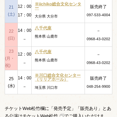
※iichiko総合文化センタ
12：00
販売終了
21
ー
(土)
17：00
097-533-4004
大分県 大分市
八千代座
14：00
－
22
熊本県 山鹿市
(日)
－
0968‐43‐0202
23
八千代座
12：00
－
(月・
熊本県 山鹿市
－
0968‐43‐0202
祝)
※川口総合文化センター
14：00
販売終了
25
（リリアホール）
(水)
－
048-254-9900
埼玉県 川口市
チケットWeb松竹欄に「発売予定」「販売あり」とあ
る公演は
チケットWeb松竹
でご購入いただけま