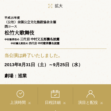
拡大
平成25年度
（公社）全国公立文化施設協会主催
西コース
松竹大歌舞伎
三代目 中村又五郎襲名披露
中村歌昇改め
四代目 中村歌昇襲名披露
中村種太郎改め
当公演は終了いたしました。
2013年8月31日（土）～9月25日（水）
劇場：巡業
上演時間
日程詳細
演目と配役