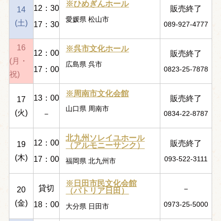
※ひめぎんホール
12：30
販売終了
14
愛媛県 松山市
(土)
17：30
089-927-4777
16
※呉市文化ホール
12：00
販売終了
(月・
広島県 呉市
17：00
0823-25-7878
祝)
※周南市文化会館
13：00
販売終了
17
山口県 周南市
(火)
－
0834-22-8787
北九州ソレイユホール
12：00
販売終了
19
（アルモニーサンク）
(木)
17：00
093-522-3111
福岡県 北九州市
※日田市民文化会館
貸切
－
20
（パトリア日田）
(金)
18：00
0973-25-5000
大分県 日田市