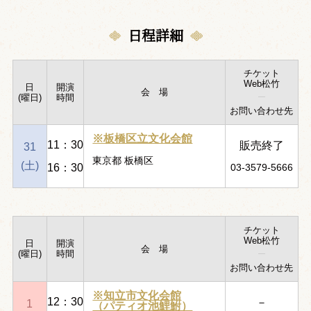
日程詳細
チケット
Web松竹
日
開演
会 場
(曜日)
時間
お問い合わせ先
※板橋区立文化会館
11：30
販売終了
31
東京都 板橋区
(土)
16：30
03-3579-5666
チケット
Web松竹
日
開演
会 場
(曜日)
時間
お問い合わせ先
※知立市文化会館
12：30
－
1
（パティオ池鯉鮒）