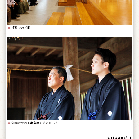
▲
拝殿での式事
▲
御本殿での玉串奉奠を終えた二人
2013/09/11