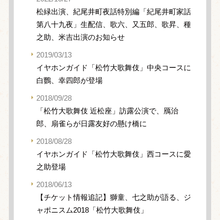
松緑出演、紀尾井町夜話特別編「紀尾井町家話
第八十九夜」生配信、歌六、又五郎、歌昇、種
之助、米吉出演のお知らせ
2019/03/13
イヤホンガイド「松竹大歌舞伎」中央コースに
白鸚、幸四郎が登場
2018/09/28
「松竹大歌舞伎 近松座」訪露公演で、鴈治
郎、扇雀らが日露友好の懸け橋に
2018/08/28
イヤホンガイド「松竹大歌舞伎」西コースに愛
之助登場
2018/06/13
【チケット情報追記】獅童、七之助が語る、ジ
ャポニスム2018「松竹大歌舞伎」