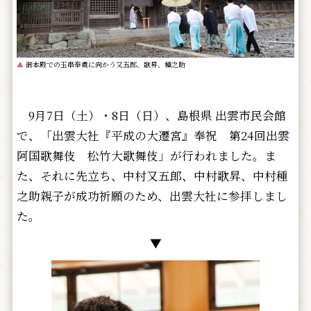
▲
御本殿での玉串奉奠に向かう又五郎、歌昇、種之助
9月7日（土）・8日（日）、島根県 出雲市民会館
で、「出雲大社『平成の大遷宮』奉祝 第24回出雲
阿国歌舞伎 松竹大歌舞伎」が行われました。ま
た、それに先立ち、中村又五郎、中村歌昇、中村種
之助親子が成功祈願のため、出雲大社に参拝しまし
た。
▼