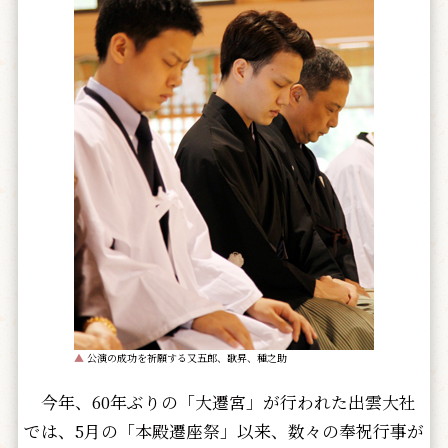
▲
公演の成功を祈願する又五郎、歌昇、種之助
今年、60年ぶりの「大遷宮」が行われた出雲大社
では、5月の「本殿遷座祭」以来、数々の奉祝行事が