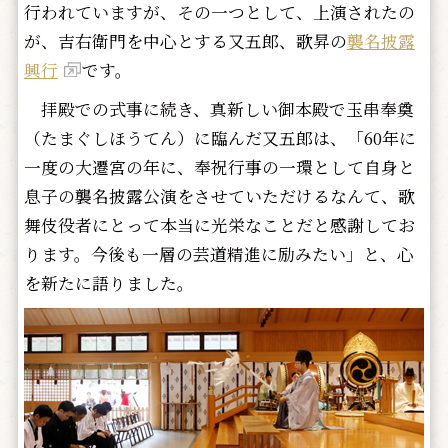
行われていますが、その一つとして、上演されたの
が、吉右衛門を中心とする又五郎、歌昇の
襲名披露
興行
です。
拝殿での式事に続き、真新しい御本殿で玉串奉奠
（たまぐしほうてん）に臨んだ又五郎は、「60年に
一度の大遷宮の年に、奉祝行事の一環として自身と
息子の襲名披露公演をさせていただけるなんて、歌
舞伎役者にとって本当に光栄なことだと感謝してお
ります。今後も一層の芸道精進に励みたい」と、心
を新たに語りました。