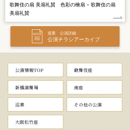
狂言をもとにした松羽目物（まつばめもの）の人気作です。今
歌舞伎の扇 美扇礼賛 色彩の檜扇 − 歌舞伎の扇
回は、太郎冠者と次郎冠者を松緑と菊之助が交互に勤めることも
美扇礼賛
話題となります。
巡業 公演詳細
公演チラシアーカイブ
公演情報TOP
歌舞伎座
新橋演舞場
南座
巡業
その他の公演
大阪松竹座