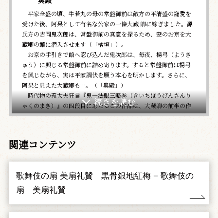
平家全盛の頃、牛若丸の母の常盤御前は敵方の平清盛の寵愛を
受けた後、阿呆として有名な公家の一條大蔵 卿に嫁ぎました。源
氏方の吉岡鬼次郎は、常盤御前の真意を探るため、妻のお京を大
蔵卿の館に潜入させます（「檜垣」）。
お京の手引きで館へ忍び込んだ鬼次郎は、毎夜、楊弓（ようき
ゅう）に興じる常盤御前に詰め寄ります。すると常盤御前は楊弓
を興じながら、実は平家調伏を願う本心を明かします。さらに、
阿呆と見えた大蔵卿も…。（「奥殿」）
時代物の義太夫狂言『鬼一法眼三略巻（きいちほうげんさんり
ゃくのまき）』の四段目にあたるこの作品は、大蔵卿の前半の作
り阿呆と、後半の聡明な公 という演じ分けが見どころです。菊五
郎が、当り役の大蔵卿をお目にかけます。
関連コンテンツ
三、棒しばり
（ぼうしばり）
大名に仕えている太郎冠者（たろうかじゃ）と次郎冠者（じろ
うかじゃ）は無類の酒好きです。大名が外出するたびふたりが酒
歌舞伎の扇 美扇礼賛 黒骨銀地紅梅 − 歌舞伎の
蔵の酒を盗み飲むので、困り果てた大名は、太郎冠者を後ろ手に
扇 美扇礼賛
縛り、次郎冠者の両手を棒に縛って、外出します。しかし、ふた
りは縛られたまま酒蔵へ行き、助け合って酒を飲み、唄ったり、
舞ったりなど大騒ぎです。