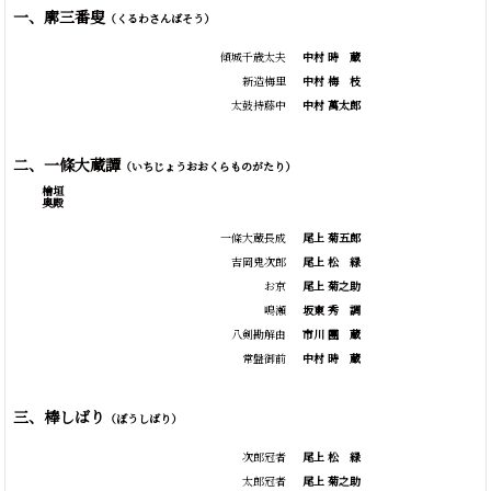
一、廓三番叟
（くるわさんばそう）
傾城千歳太夫
中村
時
蔵
新造梅里
中村
梅
枝
太鼓持藤中
中村 萬太郎
二、一條大蔵譚
（いちじょうおおくらものがたり）
檜垣
奥殿
一條大蔵長成
尾上 菊五郎
吉岡鬼次郎
尾上
松
緑
お京
尾上 菊之助
鳴瀬
坂東
秀
調
八剣勘解由
市川
團
蔵
常盤御前
中村
時
蔵
三、棒しばり
（ぼうしばり）
次郎冠者
尾上
松
緑
太郎冠者
尾上 菊之助