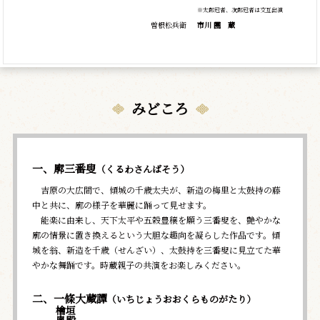
※太郎冠者、次郎冠者は交互出演
曽根松兵衛
市川
團
蔵
みどころ
一、廓三番叟
（くるわさんばそう）
吉原の大広間で、傾城の千歳太夫が、新造の梅里と太鼓持の藤
中と共に、廓の様子を華麗に踊って見せます。
能楽に由来し、天下太平や五穀豊穣を願う三番叟を、艶やかな
廓の情景に置き換えるという大胆な趣向を凝らした作品です。傾
城を翁、新造を千歳（せんざい）、太鼓持を三番叟に見立てた華
やかな舞踊です。時蔵親子の共演をお楽しみください。
二、一條大蔵譚
（いちじょうおおくらものがたり）
檜垣
奥殿