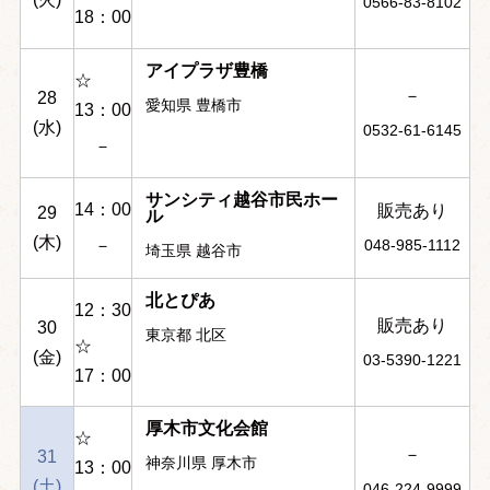
0566-83-8102
18：00
アイプラザ豊橋
☆
－
28
愛知県 豊橋市
13：00
(水)
0532-61-6145
－
サンシティ越谷市民ホー
14：00
販売あり
29
ル
(木)
－
048-985-1112
埼玉県 越谷市
北とぴあ
12：30
販売あり
30
東京都 北区
☆
(金)
03-5390-1221
17：00
厚木市文化会館
☆
－
31
神奈川県 厚木市
13：00
(土)
046-224-9999