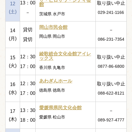
ザ・ヒロサワ・シティ会
13：00
取り扱い中止
12
館
(土)
－
029-241-1166
茨城県 水戸市
岡山市民会館
貸切
－
14
岡山県 岡山市
(月)
貸切
086-231-7354
綾歌総合文化会館アイレ
12：30
取り扱い中止
15
ックス
(火)
17：00
0877-86-6800
香川県 丸亀市
あわぎんホール
12：30
取り扱い中止
16
徳島県 徳島市
(水)
17：00
088-622-8121
愛媛県県民文化会館
13：30
－
17
愛媛県 松山市
(木)
18：00
089-927-4777