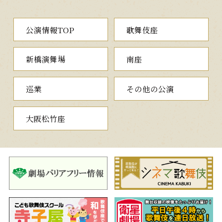
る、波瀾万丈で起伏に富んだ心温まる義太夫狂言の名作をご覧く
ださい。
公演情報TOP
歌舞伎座
三、二人椀久
（ににんわんきゅう）
大坂の豪商椀屋久兵衛は、新町の傾城松山太夫に入れあげ、身
新橋演舞場
南座
代を傾けたため、これを案じた家の者に座敷牢へ押し込められて
しまいます。松山太夫恋しさのあまり正気を失い、いつの間にか
牢を抜け出してさまよい歩く久兵衛は、二人で過ごした昔を懐か
巡業
その他の公演
しみ、いつしかまどろみ始めます。そこへ恋焦がれていた松山太
夫が現れます。二人で連れ舞をし、しばしの逢瀬を楽しんだのも
つかの間、松山太夫が姿を消してしまい、すべては幻であったと
大阪松竹座
悟った久兵衛は、その場に泣き伏してしまうのでした。
哀しくも美しい幻想的な長唄の舞踊をご堪能ください。