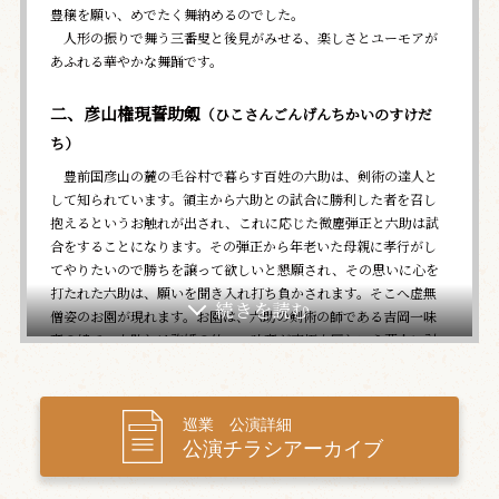
豊穣を願い、めでたく舞納めるのでした。
人形の振りで舞う三番叟と後見がみせる、楽しさとユーモアが
あふれる華やかな舞踊です。
二、彦山権現誓助剱
（ひこさんごんげんちかいのすけだ
ち）
豊前国彦山の麓の毛谷村で暮らす百姓の六助は、剣術の達人と
して知られています。領主から六助との試合に勝利した者を召し
抱えるというお触れが出され、これに応じた微塵弾正と六助は試
合をすることになります。その弾正から年老いた母親に孝行がし
てやりたいので勝ちを譲って欲しいと懇願され、その思いに心を
打たれた六助は、願いを聞き入れ打ち負かされます。そこへ虚無
僧姿のお園が現れます。お園は、六助の剣術の師である吉岡一味
斎の娘で、六助とは許婚の仲。一味斎が京極内匠という悪人に討
たれたことをお園から知らされた六助のもとに、杣の斧右衛門が
母親の死骸を運び込んだことから、六助は弾正にだまされたこと
を知ります。その弾正こそ仇の京極内匠ということが明らかにな
巡業 公演詳細
り…。
公演チラシアーカイブ
朴訥な人柄のなかに武勇の一端をのぞかせる六助と、「女武
道」ながら愛らしさを見せるお園。個性豊かな登場人物たちが彩