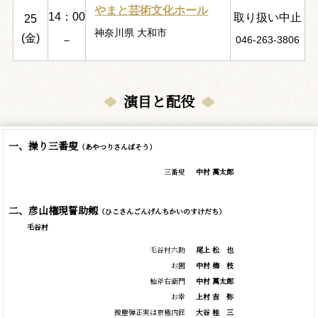
やまと芸術文化ホール
14：00
取り扱い中止
25
神奈川県 大和市
(金)
－
046-263-3806
演目と配役
一、操り三番叟
（あやつりさんばそう）
三番叟
中村 萬太郎
二、彦山権現誓助剱
（ひこさんごんげんちかいのすけだち）
毛谷村
毛谷村六助
尾上
松
也
お園
中村
梅
枝
杣斧右衛門
中村 萬太郎
お幸
上村
吉
弥
微塵弾正実は京極内匠
大谷
桂
三