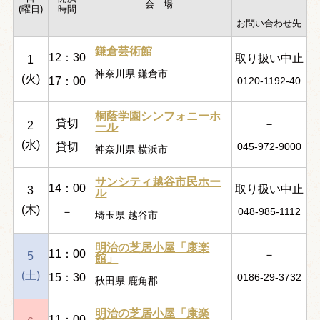
会 場
(曜日)
時間
お問い合わせ先
鎌倉芸術館
12：30
取り扱い中止
1
神奈川県 鎌倉市
(火)
17：00
0120-1192-40
桐蔭学園シンフォニーホ
貸切
－
2
ール
(水)
貸切
045-972-9000
神奈川県 横浜市
サンシティ越谷市民ホー
14：00
取り扱い中止
3
ル
(木)
－
048-985-1112
埼玉県 越谷市
明治の芝居小屋「康楽
11：00
－
5
館」
(土)
15：30
0186-29-3732
秋田県 鹿角郡
明治の芝居小屋「康楽
11：00