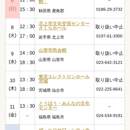
－
6
館」
(日)
15：30
0186-29-3732
秋田県 鹿角郡
北上市文化交流センター
12：30
取り扱い中止
8
さくらホール
(火)
17：00
0197-61-3300
岩手県 北上市
山形市民会館
14：00
取り扱い中止
9
山形県 山形市
(水)
18：30
023-642-3121
東京エレクトロンホール
13：30
取り扱い中止
10
宮城
(木)
18：00
022-225-8641
宮城県 仙台市
とうほう・みんなの文化
13：30
－
11
センター
(金)
－
024-534-9191
福島県 福島市