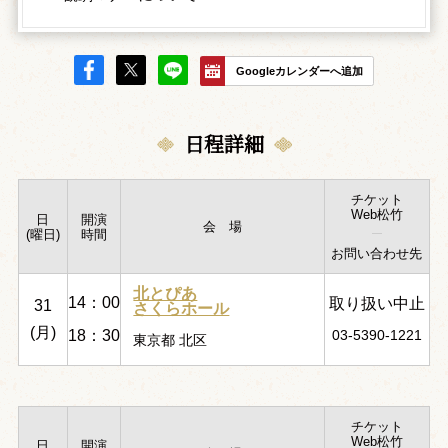
Googleカレンダーへ追加
日程詳細
チケット
Web松竹
日
開演
会 場
(曜日)
時間
お問い合わせ先
北とぴあ
14：00
取り扱い中止
31
さくらホール
(月)
18：30
03-5390-1221
東京都 北区
チケット
Web松竹
日
開演