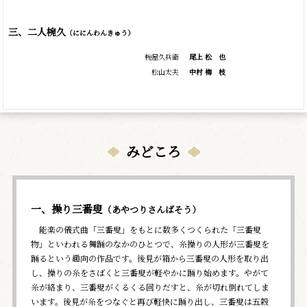
三、二人椀久
（ににんわんきゅう）
椀屋久兵衛
尾上
松
也
松山太夫
中村
梅
枝
みどころ
一、操り三番叟
（あやつりさんばそう）
能楽の儀式曲「三番叟」をもとに数多くつくられた「三番叟
物」といわれる舞踊のなかのひとつで、糸操りの人形が三番叟を
踊るという趣向の作品です。後見が箱から三番叟の人形を取り出
し、操りの糸をさばくと三番叟が軽やかに踊り始めます。やがて
糸が絡まり、三番叟がくるくる回りだすと、糸が切れ倒れてしま
います。後見が糸をつなぐと再び軽快に踊り出し、三番叟は五穀