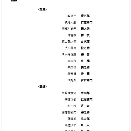
〈花見〉
奴妻平
菊五郎
秋月大膳
仁左衛門
園部左衛門
錦之助
薄雪姫
梅
枝
花山艶之丞
由次郎
渋川藤馬
松之助
清水寺住職
錦
吾
来国行
家
橘
来国俊
橋之助
腰元籬
時
蔵
団九郎
吉右衛門
〈詮議〉
幸崎伊賀守
幸四郎
園部兵衛
仁左衛門
松ヶ枝
芝
雀
園部左衛門
錦之助
薄雪姫
児太郎
茶道珍才
隼
人