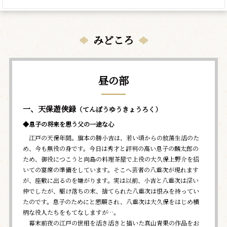
みどころ
昼の部
一、天保遊俠録
（てんぽうゆうきょうろく）
◆息子の将来を思う父の一途な心
江戸の天保年間。旗本の勝小吉は、若い頃からの放蕩生活のた
め、今も無役の身です。今日は秀才と評判の高い息子の麟太郎の
ため、御役につこうと向島の料理茶屋で上役の大久保上野介を招
いての宴席の準備をしています。そこへ芸者の八重次が現れます
が、座敷に出るのを嫌がります。実は以前、小吉と八重次は深い
仲でしたが、駆け落ちの末、捨てられた八重次は恨みを持ってい
たのです。息子のためにと懇願され、八重次は大久保をはじめ横
柄な役人たちをもてなしますが…。
幕末前夜の江戸の世相を活き活きと描いた真山青果の作品をお