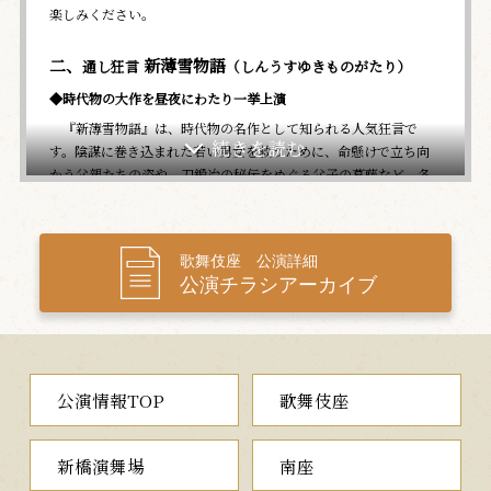
楽しみください。
二、
新薄雪物語
通し狂言
（しんうすゆきものがたり）
◆時代物の大作を昼夜にわたり一挙上演
『新薄雪物語』は、時代物の名作として知られる人気狂言で
す。陰謀に巻き込まれた若い男女を救うために、命懸けで立ち向
かう父親たちの姿や、刀鍛冶の秘伝をめぐる父子の葛藤など、各
場ともに重厚感あふれる内容で、歌舞伎の様々な醍醐味が凝縮さ
れた舞台です。今回は、昼夜にわたる通し上演で、昼の部は「花
見」「詮議」、夜の部は「広間・合腹（あいばら）」「正宗内」
歌舞伎座 公演詳細
を上演します。
公演チラシアーカイブ
花見
◇陰謀の序章となる春爛漫の清水寺
満開の桜が咲き誇る清水寺。幸崎伊賀守の息女薄雪姫と、園部
兵衛の子息左衛門は、薄雪姫に仕える腰元の籬（まがき）と左衛
公演情報TOP
歌舞伎座
門の家来である奴妻平のとりなしで恋仲となり、後日の再会を約
束して別れます。一方、刀鍛冶の団九郎が現れ、左衛門が奉納し
た刀に謀反の疑いとなるやすり目を入れます。これを、同じく刀
新橋演舞場
南座
鍛冶の来国行が見咎めますが、秋月大膳の手裏剣によって殺され