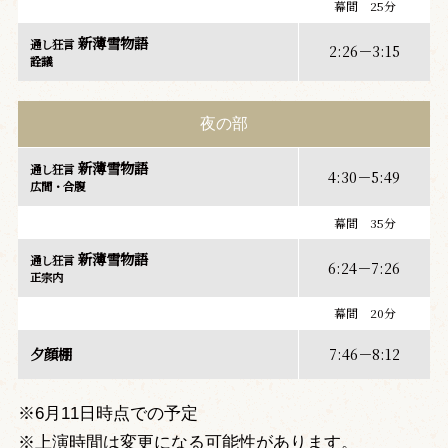
幕間 25分
新薄雪物語
通し狂言
2:26－3:15
詮議
夜の部
新薄雪物語
通し狂言
4:30－5:49
広間・合腹
幕間 35分
新薄雪物語
通し狂言
6:24－7:26
正宗内
幕間 20分
夕顔棚
7:46－8:12
※6月11日時点での予定
※上演時間は変更になる可能性があります。