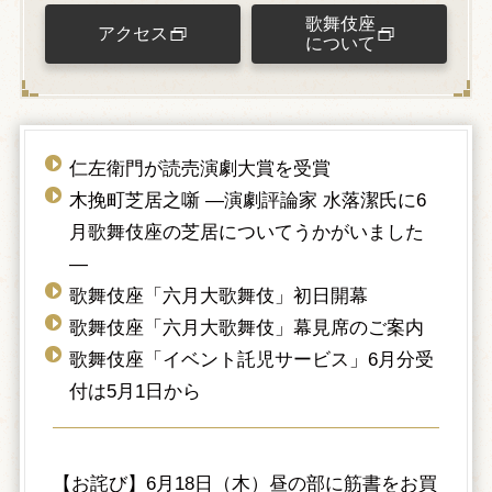
歌舞伎座
アクセス
について
仁左衛門が読売演劇大賞を受賞
木挽町芝居之噺 ―演劇評論家 水落潔氏に6
月歌舞伎座の芝居についてうかがいました
―
歌舞伎座「六月大歌舞伎」初日開幕
歌舞伎座「六月大歌舞伎」幕見席のご案内
歌舞伎座「イベント託児サービス」6月分受
付は5月1日から
【お詫び】6月18日（木）昼の部に筋書をお買