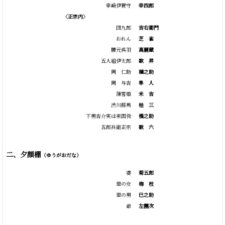
幸崎伊賀守
幸四郎
〈正宗内〉
団九郎
吉右衛門
おれん
芝
雀
腰元呉羽
高麗蔵
五人組伊太郎
歌
昇
同 仁助
種之助
同 与吉
隼
人
薄雪姫
米
吉
渋川藤馬
桂
三
下男吉介実は来国俊
橋之助
五郎兵衛正宗
歌
六
二、夕顔棚
（ゆうがおだな）
婆
菊五郎
里の女
梅
枝
里の男
巳之助
爺
左團次