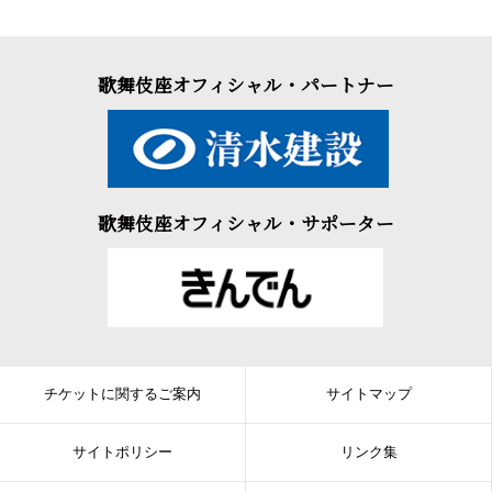
加減の様子を探ろうと湯の中に手を入れていて…。
二、夕顔棚
（ゆうがおだな）
歌舞伎座オフィシャル・パートナー
◆老夫婦の情愛があふれる舞踊
とある田舎の百姓家。旧盆の夕方、軒端の棚には夕顔が花を咲
かせています。風呂上がりの爺は夕涼みをしながら酒を飲んでい
ました。婆も風呂から上がって出てくると二人は酒を酌み交わし
ます。酒が進むうちに、遠くから聞こえてくるのは盆踊りの声。
昔を思い出した二人は仲良く踊り始めます。
歌舞伎座オフィシャル・サポーター
老夫婦の仲睦まじい姿を描いた舞踊をお楽しみください。
チケットに関するご案内
サイトマップ
サイトポリシー
リンク集