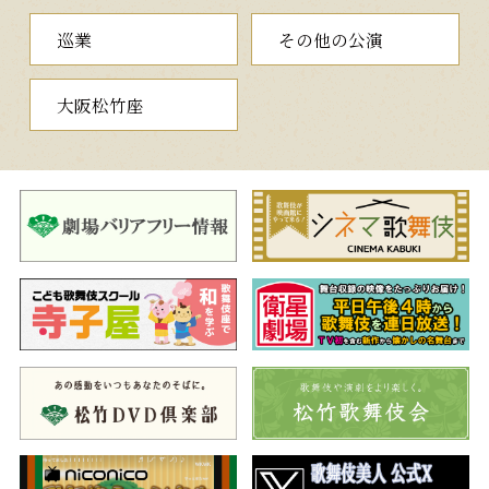
てしまいます。実はこの企みは、大膳が幸崎・園部両家を失脚さ
巡業
その他の公演
せようとする陰謀だったのです。そこへ、大膳方の奴たちに取り
囲まれた妻平が現れ、大立廻りで蹴散らします。
大阪松竹座
詮議
◇裁定に翻弄される若い男女の運命
謀反の疑いが掛けられてしまった左衛門と薄雪姫は幸崎邸で忍
び会います。その詮議のため、主の幸崎伊賀守が六波羅探題の執
権葛城民部と大膳の弟秋月大学、そして園部兵衛を伴って帰って
きます。あらぬ疑いに左衛門と薄雪姫は困惑しますが、無実を証
明する手立てがなく窮地に立たされます。しかし民部は、すべて
は大膳の陰謀と悟り、左衛門を幸崎家へ、薄雪姫を園部家へ預け
て詮議したいというそれぞれの父親たちの申し出を受け入れて、
その場を後にします。
夜の部
一、
新薄雪物語
通し狂言
（しんうすゆきものがたり）