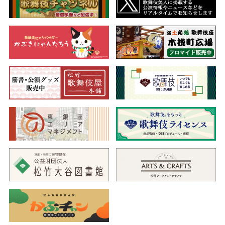
広間・合腹
◇我が子のために苦悩する二人の父の姿
薄雪姫を預かる園部家では、園部兵衛の奥方梅の方がその世話
をしています。兵衛は、今回の一件を大膳の陰謀と察しています
が、証拠がなく、薄雪姫が六波羅に捕らえられ責め殺されてはと
案じ、館から落ち延びさせます。そこへ幸崎伊賀守からの使者で
ある刎川（はねかわ）兵蔵が訪ねて来て、左衛門が謀反の件をす
べて白状したので、伊賀守がその首を打ったと語り、同罪の薄雪
姫の首も打つようにと言上します。やがて伊賀守が首桶を手にし
て現れ、まもなく兵衛も首桶を携えて現れます。そして二人が首
桶を開けると中にあったのは…。
正宗内
◇刀鍛冶の秘伝をめぐる父子の葛藤
大和国にある刀鍛冶の五郎兵衛正宗の家。来国行の子国俊は、
父から勘当された後、刀鍛冶の修業のため、吉介と名を変えて奉
公しています。吉介は正宗の娘のおれんと恋仲ですが、おれんの
兄である団九郎は、秋月大膳の悪事に加担する身です。団九郎は
父の正宗から刀鍛冶の秘伝を盗み出そうとしていますが、吉介を
国俊と見抜いていた正宗は、師匠の孫である国俊に風呂の湯加減
から刀の秘伝を教えます。一方、刀鍛冶の細工場では団九郎が湯