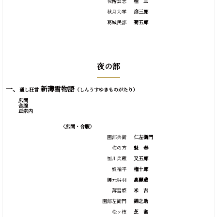
役僧雲念
桂
三
秋月大学
彦三郎
葛城民部
菊五郎
夜の部
一、
新薄雪物語
通し狂言
（しんうすゆきものがたり）
広間
合腹
正宗内
〈広間・合腹〉
園部兵衛
仁左衛門
梅の方
魁
春
刎川兵蔵
又五郎
奴袖平
権十郎
腰元呉羽
高麗蔵
薄雪姫
米
吉
園部左衛門
錦之助
松ヶ枝
芝
雀