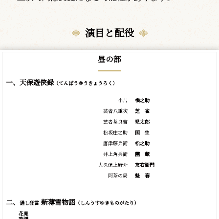
演目と配役
昼の部
一、天保遊俠録
（てんぽうゆうきょうろく）
小吉
橋之助
芸者八重次
芝
雀
芸者茶良吉
児太郎
松坂庄之助
国
生
唐津藤兵衛
松之助
井上角兵衛
團
蔵
大久保上野介
友右衛門
阿茶の局
魁
春
二、
新薄雪物語
通し狂言
（しんうすゆきものがたり）
花見
詮議