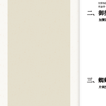
初世桜
利倉幸
二、御
加賀
三、蜘
片岡