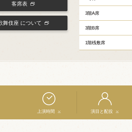
客席表
3階A席
歌舞伎座
について
3階B席
1階桟敷席
上演時間
演目と配役