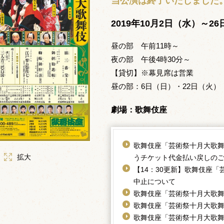
当公演は終了いたしました
2019年10月2日（水）～2
昼の部 午前11時～
夜の部 午後4時30分～
【貸切】※幕見席は営業
昼の部：6日（日）・22日（火）
劇場：歌舞伎座
歌舞伎座「芸術祭十月大歌舞
拡大
うチケット代金払い戻しの
【14：30更新】歌舞伎座「
中止について
歌舞伎座「芸術祭十月大歌
歌舞伎座「芸術祭十月大歌
歌舞伎座「芸術祭十月大歌