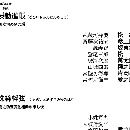
田治助 作
一 補綴
摂勧進帳
（ごひいきかんじんちょう）
国安宅の関の場
松
武蔵坊弁慶
彦三
斎藤次祐家
坂東
源義経
松
鷲尾三郎
萬太
駿河次郎
種之
山城四郎
片岡
常陸坊海尊
愛之
富樫左衛門
蛛絲梓弦
（くものいとあずさのゆみはり）
愛之助五変化相勤め申し候
小姓寛丸
太鼓持愛平
愛之