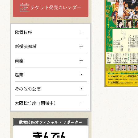
チケット発売カレンダー
歌舞伎座
新橋演舞場
南座
巡業
その他の公演
大阪松竹座（閉場中）
歌舞伎座
オフィシャル・サポーター