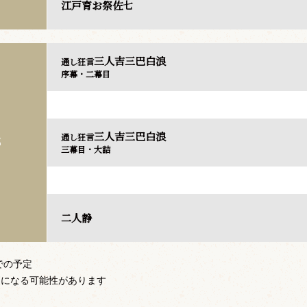
江戸育お祭佐七
三人吉三巴白浪
通し狂言
序幕・二幕目
三人吉三巴白浪
通し狂言
部
三幕目・大詰
二人静
での予定
更になる可能性があります