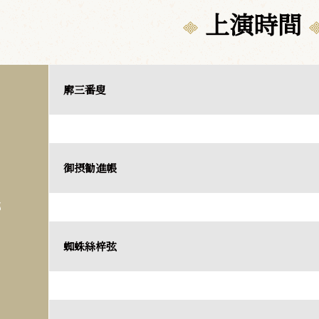
上演時間
廓三番叟
御摂勧進帳
部
蜘蛛絲梓弦