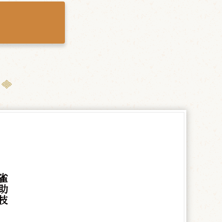
雀
助
枝