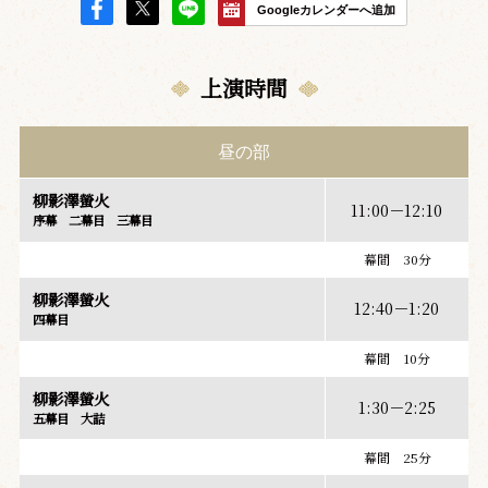
Googleカレンダーへ追加
上演時間
昼の部
柳影澤螢火
11:00－12:10
序幕 二幕目 三幕目
幕間 30分
柳影澤螢火
12:40－1:20
四幕目
幕間 10分
柳影澤螢火
1:30－2:25
五幕目 大詰
幕間 25分