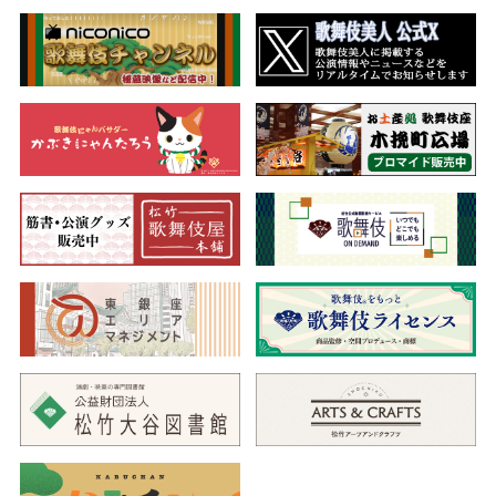
方、八ッ橋を騙したお六でしたが、実は本当の姉妹であることが
わかり…。
主人公のお六は女だてらに悪事をしてのける悪婆の典型です。
縁切り、殺し、強請場と随所に見せ場を配し、江戸の風俗などの
娯楽性にも富んだ南北らしい生世話ものです。