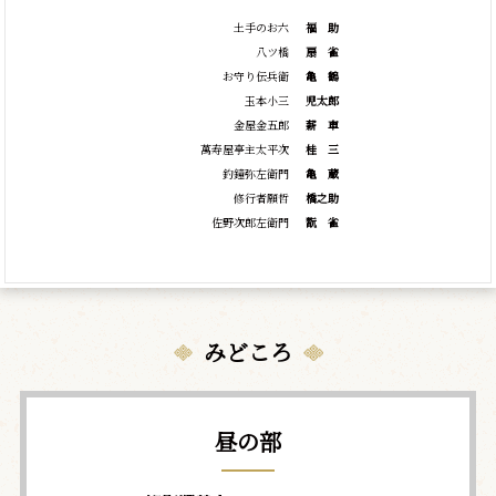
土手のお六
福
助
八ツ橋
扇
雀
お守り伝兵衛
亀
鶴
玉本小三
児太郎
金屋金五郎
薪
車
萬寿屋亭主太平次
桂
三
釣鐘弥左衛門
亀
蔵
修行者願哲
橋之助
佐野次郎左衛門
翫
雀
みどころ
昼の部