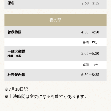
保名
2:50－3:15
夜の部
曽我物語
4:30－4:50
幕間 15分
一條大蔵譚
5:05－6:20
檜垣 奥殿
幕間 30分
杜若艶色紫
6:50－8:35
※7月18日記
※上演時間は変更になる可能性があります。