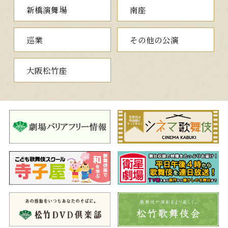
描かれています。
新橋演舞場
南座
二、一條大蔵譚
（いちじょうおおくらものがたり）
巡業
その他の公演
平家全盛の世、源義朝の愛妾であった常盤御前（秀太郎）を妻
に迎えた一條大蔵長成（仁左衛門）は、曲舞にうつつをぬかし阿
呆と噂されています。
大阪松竹座
源氏の旧臣吉岡鬼次郎（橋之助）、お京（孝太郎）夫婦が、常
盤御前の本心を探ろうと館へ忍び込み、意見をすると、常盤御前
は平家調伏を願う本心を明かします。するとそこへ常とは変わっ
た様子の大蔵卿が現れ…。
大蔵卿の阿呆と颯爽とした貴公子の二面性を演じ分けるのが見
どころの一つで、包み隠した本心を語る「物語」は義太夫狂言独
特の見せ場となります。
三、杜若艶色紫
（かきつばたいろもえどぞめ）
蛇使いのお六（福助）は、金儲けのために坊主の願哲（橋之
助）と組んで一計を企てます。それは吉原の傾城八ッ橋（扇雀）
に姉と偽り、恋人の佐野次郎左衛門（翫雀）と別れさせ、金持ち
に取り持つことでした。心ならずも次郎左衛門に愛想尽かしをし
た八ッ橋は、激怒した次郎左衛門に惨殺されてしまいます。一