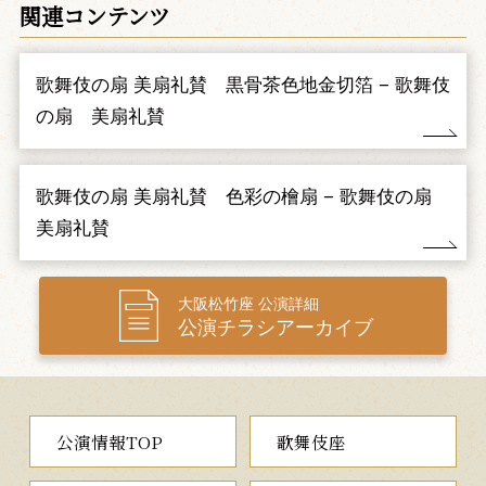
の野辺で、形見の小袖を手に、ありし日の恋人の面影に想いを馳
関連コンテンツ
せる保名ですが、現実に引き戻されると、再び深い悲しみに沈む
のでした。
七変化舞踊『深山桜及兼樹振（みやまのはなとどかぬえだぶ
歌舞伎の扇 美扇礼賛 黒骨茶色地金切箔 − 歌舞伎
り）』の中の一景を、浄瑠璃『芦屋道満大内鑑（あしやどうまん
おおうちかがみ）』の二段目「小袖物狂」を原曲に清元舞踊に仕
の扇 美扇礼賛
立てた作品です。桜の立木と菜の花という春の野原を背景に、名
曲に乗せて悲恋の哀れを描写します。
歌舞伎の扇 美扇礼賛 色彩の檜扇 − 歌舞伎の扇
夜の部
美扇礼賛
一、曽我物語
（そがものがたり）
大阪松竹座 公演詳細
公演チラシアーカイブ
父の墓参で久しぶりに再会した四人の兄弟。父が討たれてか
ら、長兄の小次郎（我當）は自立し、十郎（翫雀）と五郎（進之
介）は母の再婚とともに曽我家の養子になっていました。父の仇
討ちの助力を頼む十郎、五郎に対し、一人、異父である小次郎
は、誠の父と義理の父への思いを抱える苦悩を打ち明けます。
公演情報TOP
歌舞伎座
曽我兄弟の仇討ちを題材にした作品で、本作は、仇討ちをため
らい苦悩する長兄・小次郎を通して、信念を貫き通す人間の姿が