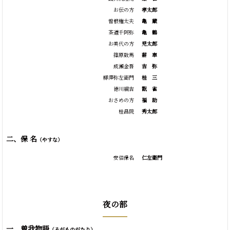
お伝の方
孝太郎
曽根権太夫
亀
蔵
茶道千阿弥
亀
鶴
お美代の方
児太郎
篠原数馬
薪
車
成瀬金吾
吉
弥
柳澤弥左衛門
桂
三
徳川綱吉
翫
雀
おさめの方
福
助
桂昌院
秀太郎
二、保 名
（やすな）
安倍保名
仁左衛門
夜の部
一、曽我物語
（そがものがたり）