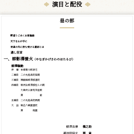
演目と配役
昼の部
野望うごめくお家騒動
天下をわが手に
栄達の先に待ち受ける運命とは
通し狂言
一、柳影澤螢火
（やなぎかげさわのほたるび）
柳澤騒動
序 幕
本郷菊川町浪宅
二幕目
二の丸桂昌院居間
三幕目
神田橋柳澤邸書院
四幕目
駿河台柳澤邸控えの間
大奥吹上御苑茶座敷
同 前
五幕目
二の丸桂昌院病間
大 詰
駒込六義園書院
同 庭園
柳澤吉保
橋之助
護持院隆光
扇
雀