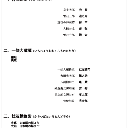
京小次郎
我
當
曽我五郎
進之介
越後の禅司坊
薪
車
大磯の虎
吉
弥
曽我十郎
翫
雀
二、一條大蔵譚
（いちじょうおおくらものがたり）
檜垣
奥殿
一條大蔵長成
仁左衛門
吉岡鬼次郎
橋之助
八剣勘解由
亀
蔵
勘解由女房鳴瀬
吉
弥
鬼次郎女房お京
孝太郎
常盤御前
秀太郎
三、杜若艶色紫
（かきつばたいろもえどぞめ）
序幕 向両国の場より
大詰 日本堤の場まで