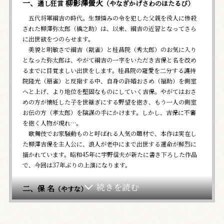
一、
柳影澤螢火
通し狂言
（やなぎかげさわのほたるび）
五代将軍綱吉の時代。生類憐みの令を犯した父親を役人に惨殺
された柳澤弥太郎（橋之助）は、以来、綱吉の近習となってさら
に出世欲をつのらせます。
美貌と明敏さで綱吉（翫雀）と桂昌院（秀太郎）のお気に入り
となった弥太郎は、やがて綱吉の一字をいただき吉保と名を改め
るまでに目覚ましい出世をします。桂昌院の寵愛を二分する護持
院隆光（扇雀）と反撥する中、自身の許婚おさめ（福助）を側室
へと上げ、より地位を堅固なものにしていく吉保。やがてはおさ
めの方が懐妊した子を世継ぎにする野望を抱き、もう一人の側室
お伝の方（孝太郎）を陰謀の手にかけます。しかし、吉保に不審
を抱く人物が現れ…。
歌舞伎でお家騒動ものと呼ばれる人気の題材で、本作は実在し
た柳澤吉保を主人公に、浪人が老中にまで出世する運命が鮮烈に
描かれています。昭和45年に宇野信夫が新たに書き下ろした作品
で、今回は37年ぶりの上演になります。
二、保 名
（やすな）
安倍保名（仁左衛門）は、恋人の榊の前を亡くした悲しみか
ら、正気を失い、さまよい歩いています。菜の花が咲き乱れる春