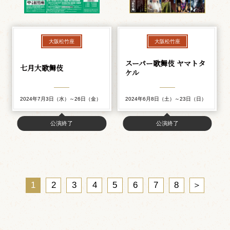
大阪松竹座
大阪松竹座
スーパー歌舞伎 ヤマトタ
七月大歌舞伎
ケル
2024年7月3日（水）～26日（金）
2024年6月8日（土）～23日（日）
公演終了
公演終了
1
2
3
4
5
6
7
8
＞